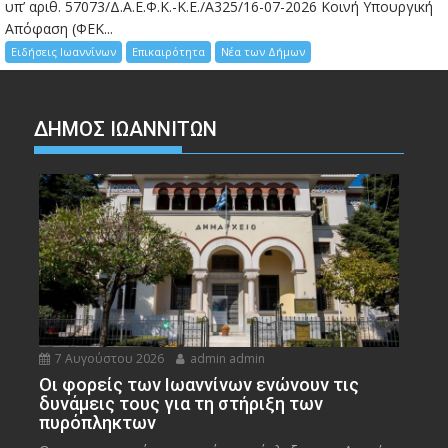
υπ’ αριθ. 57073/Δ.Α.Ε.Φ.Κ.-Κ.Ε./Α325/16-07-2026 Κοινή Υπουργική
Απόφαση (ΦΕΚ...
Ειδήσεις Ιωαννίνων
Επικαιρότητα
Νέα των Δήμων
ΔΗΜΟΣ ΙΩΑΝΝΙΤΩΝ
7 Αυγούστου 2026
admin admin
Οι φορείς των Ιωαννίνων ενώνουν τις
δυνάμεις τους για τη στήριξη των
πυρόπληκτων