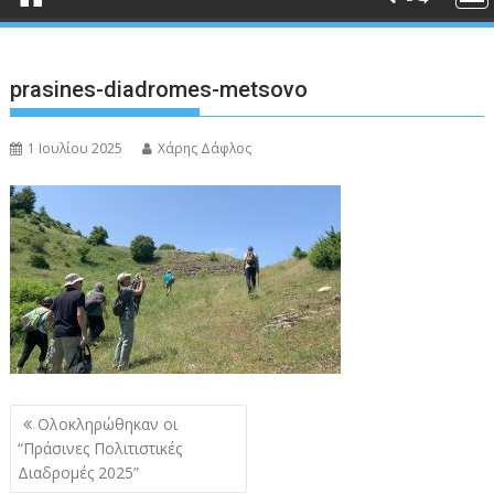
prasines-diadromes-metsovo
1 Ιουλίου 2025
Χάρης Δάφλος
Πλοήγηση
Ολοκληρώθηκαν οι
άρθρων
“Πράσινες Πολιτιστικές
Διαδρομές 2025”