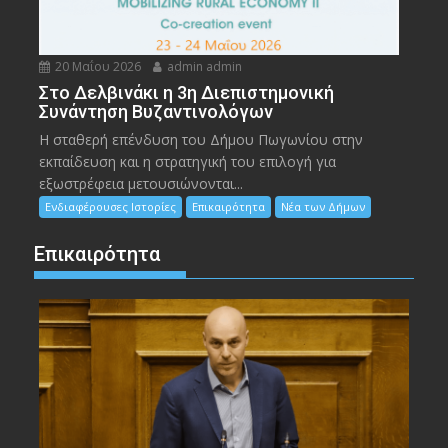
20 Μαΐου 2026
admin admin
Στο Δελβινάκι η 3η Διεπιστημονική
Συνάντηση Βυζαντινολόγων
Η σταθερή επένδυση του Δήμου Πωγωνίου στην
εκπαίδευση και η στρατηγική του επιλογή για
εξωστρέφεια μετουσιώνονται...
Ενδιαφέρουσες Ιστορίες
Επικαιρότητα
Νέα των Δήμων
Επικαιρότητα