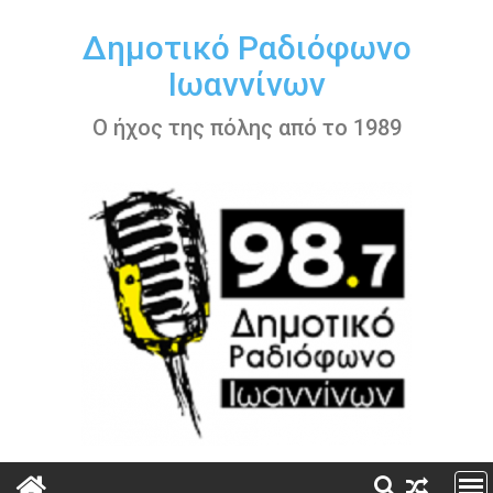
Περάστε
στο
Δημοτικό Ραδιόφωνο
περιεχόμενο
Ιωαννίνων
Ο ήχος της πόλης από το 1989