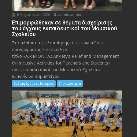
6 Αυγούστου 2026
admin admin
Eπιμορφώθηκαν σε θέματα διαχείρισης
του άγχους εκπαιδευτικοί του Μουσικού
Σχολείου
Στο πλαίσιο της υλοποίησης του ευρωπαϊκού
προγράμματος Erasmus+ με
τίτλο «A.R.M.ON.I.A.: Anxiety’s Relief and Management
On Inclusive Activities for Teachers and Students»,
τρεις εκπαιδευτικοί του Μουσικού Σχολείου
Ιωαννίνων συμμετείχαν...
Ενδιαφέρουσες Ιστορίες
Επικαιρότητα