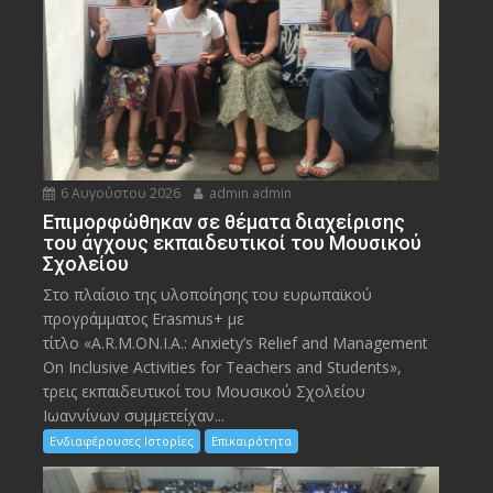
6 Αυγούστου 2026
admin admin
Eπιμορφώθηκαν σε θέματα διαχείρισης
του άγχους εκπαιδευτικοί του Μουσικού
Σχολείου
Στο πλαίσιο της υλοποίησης του ευρωπαϊκού
προγράμματος Erasmus+ με
τίτλο «A.R.M.ON.I.A.: Anxiety’s Relief and Management
On Inclusive Activities for Teachers and Students»,
τρεις εκπαιδευτικοί του Μουσικού Σχολείου
Ιωαννίνων συμμετείχαν...
Ενδιαφέρουσες Ιστορίες
Επικαιρότητα