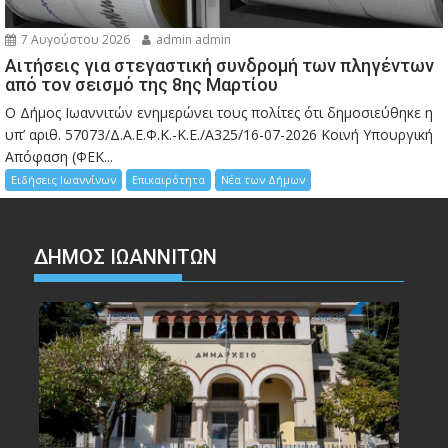
7 Αυγούστου 2026
admin admin
Αιτήσεις για στεγαστική συνδρομή των πληγέντων
από τον σεισμό της 8ης Μαρτίου
Ο Δήμος Ιωαννιτών ενημερώνει τους πολίτες ότι δημοσιεύθηκε η
υπ’ αριθ. 57073/Δ.Α.Ε.Φ.Κ.-Κ.Ε./Α325/16-07-2026 Κοινή Υπουργική
Απόφαση (ΦΕΚ...
Ειδήσεις Ιωαννίνων
Επικαιρότητα
Νέα των Δήμων
ΔΗΜΟΣ ΙΩΑΝΝΙΤΩΝ