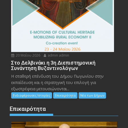
20 Μαΐου 2026
admin admin
Στο Δελβινάκι η 3η Διεπιστημονική
Συνάντηση Βυζαντινολόγων
Η σταθερή επένδυση του Δήμου Πωγωνίου στην
εκπαίδευση και η στρατηγική του επιλογή για
εξωστρέφεια μετουσιώνονται...
Ενδιαφέρουσες Ιστορίες
Επικαιρότητα
Νέα των Δήμων
Επικαιρότητα