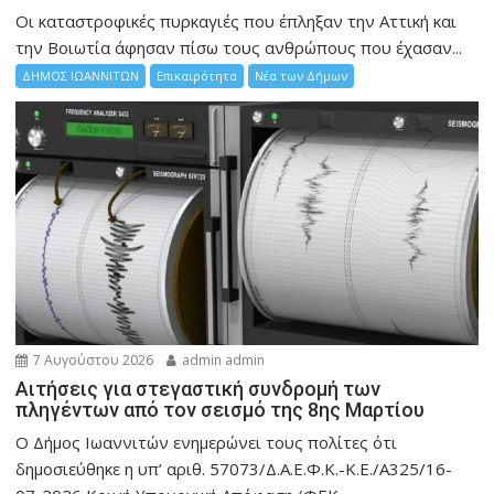
Οι καταστροφικές πυρκαγιές που έπληξαν την Αττική και
την Bοιωτία άφησαν πίσω τους ανθρώπους που έχασαν...
ΔΗΜΟΣ ΙΩΑΝΝΙΤΩΝ
Επικαιρότητα
Νέα των Δήμων
7 Αυγούστου 2026
admin admin
Αιτήσεις για στεγαστική συνδρομή των
πληγέντων από τον σεισμό της 8ης Μαρτίου
Ο Δήμος Ιωαννιτών ενημερώνει τους πολίτες ότι
δημοσιεύθηκε η υπ’ αριθ. 57073/Δ.Α.Ε.Φ.Κ.-Κ.Ε./Α325/16-