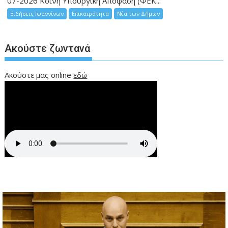
07-2026 Κοινή Υπουργική Απόφαση (ΦΕΚ...
Ειδήσεις Ιωαννίνων
Επικαιρότητα
Νέα των Δήμων
Ακούστε ζωντανά
Ακούστε μας online
εδώ