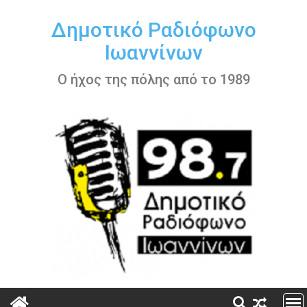
Περάστε
στο
Δημοτικό Ραδιόφωνο
περιεχόμενο
Ιωαννίνων
Ο ήχος της πόλης από το 1989