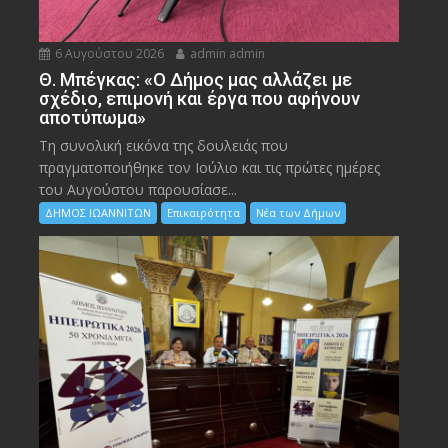
6 Αυγούστου 2026
admin admin
Θ. Μπέγκας: «Ο Δήμος μας αλλάζει με
σχέδιο, επιμονή και έργα που αφήνουν
αποτύπωμα»
Τη συνολική εικόνα της δουλειάς που
πραγματοποιήθηκε τον Ιούλιο και τις πρώτες ημέρες
του Αυγούστου παρουσίασε...
ΔΗΜΟΣ ΙΩΑΝΝΙΤΩΝ
Επικαιρότητα
Νέα των Δήμων