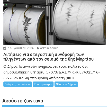
7 Αυγούστου 2026
admin admin
Αιτήσεις για στεγαστική συνδρομή των
πληγέντων από τον σεισμό της 8ης Μαρτίου
Ο Δήμος Ιωαννιτών ενημερώνει τους πολίτες ότι
δημοσιεύθηκε η υπ’ αριθ. 57073/Δ.Α.Ε.Φ.Κ.-Κ.Ε./Α325/16-
07-2026 Κοινή Υπουργική Απόφαση (ΦΕΚ...
Ειδήσεις Ιωαννίνων
Επικαιρότητα
Νέα των Δήμων
Ακούστε ζωντανά