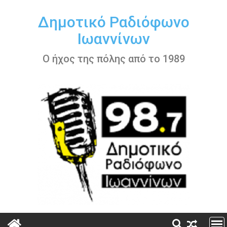
Περάστε
στο
Δημοτικό Ραδιόφωνο
περιεχόμενο
Ιωαννίνων
Ο ήχος της πόλης από το 1989