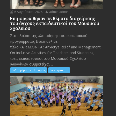
6 Αυγούστου 2026
admin admin
Eπιμορφώθηκαν σε θέματα διαχείρισης
του άγχους εκπαιδευτικοί του Μουσικού
Σχολείου
Στο πλαίσιο της υλοποίησης του ευρωπαϊκού
προγράμματος Erasmus+ με
τίτλο «A.R.M.ON.I.A.: Anxiety’s Relief and Management
On Inclusive Activities for Teachers and Students»,
τρεις εκπαιδευτικοί του Μουσικού Σχολείου
Ιωαννίνων συμμετείχαν...
Ενδιαφέρουσες Ιστορίες
Επικαιρότητα