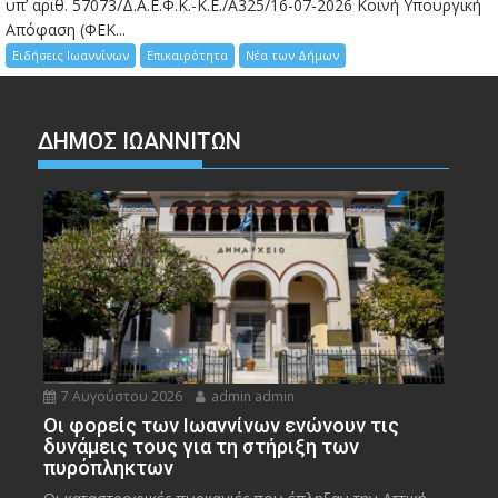
υπ’ αριθ. 57073/Δ.Α.Ε.Φ.Κ.-Κ.Ε./Α325/16-07-2026 Κοινή Υπουργική
Απόφαση (ΦΕΚ...
Ειδήσεις Ιωαννίνων
Επικαιρότητα
Νέα των Δήμων
ΔΗΜΟΣ ΙΩΑΝΝΙΤΩΝ
7 Αυγούστου 2026
admin admin
Οι φορείς των Ιωαννίνων ενώνουν τις
δυνάμεις τους για τη στήριξη των
πυρόπληκτων