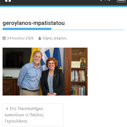
geroylanos-mpatistatou
24 Ιουνίου 2026
Χάρης Δάφλος
Πλοήγηση
Στο Πανεπιστήμιο
άρθρων
Ιωαννίνων ο Παύλος
Γερουλάνος