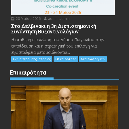
20 Μαΐου 2026
admin admin
Στο Δελβινάκι η 3η Διεπιστημονική
Συνάντηση Βυζαντινολόγων
Η σταθερή επένδυση του Δήμου Πωγωνίου στην
εκπαίδευση και η στρατηγική του επιλογή για
εξωστρέφεια μετουσιώνονται...
Ενδιαφέρουσες Ιστορίες
Επικαιρότητα
Νέα των Δήμων
Επικαιρότητα