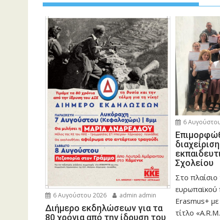
6 Αυγούστου
Eπιμορφώθ
διαχείρισ
εκπαιδευτ
Σχολείου
Στο πλαίσιο
ευρωπαϊκού
6 Αυγούστου 2026
admin admin
Erasmus+ με
Διήμερο εκδηλώσεων για τα
τίτλο «A.R.M.
80 χρόνια από την ίδρυση του