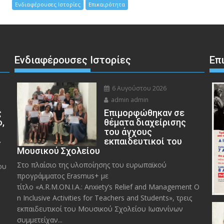
Ενδιαφέρουσες Ιστορίες
Επικαιρότητα
Ενδιαφέρουσες Ιστορίες
Επ
6 Αυγούστου 2026
admin admin
ς
Eπιμορφώθηκαν σε
ο,
θέματα διαχείρισης
του άγχους
»
εκπαιδευτικοί του
Μουσικού Σχολείου
Στο πλαίσιο της υλοποίησης του ευρωπαϊκού
ου
προγράμματος Erasmus+ με
τίτλο «A.R.M.ON.I.A.: Anxiety’s Relief and Management O
n Inclusive Activities for Teachers and Students», τρεις
εκπαιδευτικοί του Μουσικού Σχολείου Ιωαννίνων
συμμετείχαν...