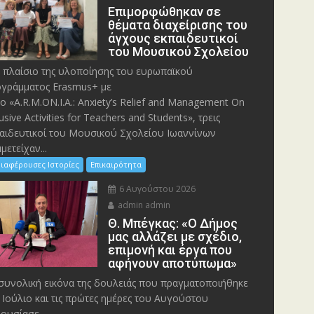
Eπιμορφώθηκαν σε
θέματα διαχείρισης του
άγχους εκπαιδευτικοί
του Μουσικού Σχολείου
 πλαίσιο της υλοποίησης του ευρωπαϊκού
γράμματος Erasmus+ με
λο «A.R.M.ON.I.A.: Anxiety’s Relief and Management On
lusive Activities for Teachers and Students», τρεις
αιδευτικοί του Μουσικού Σχολείου Ιωαννίνων
μετείχαν...
ιαφέρουσες Ιστορίες
Επικαιρότητα
6 Αυγούστου 2026
admin admin
Θ. Μπέγκας: «Ο Δήμος
μας αλλάζει με σχέδιο,
επιμονή και έργα που
αφήνουν αποτύπωμα»
συνολική εικόνα της δουλειάς που πραγματοποιήθηκε
 Ιούλιο και τις πρώτες ημέρες του Αυγούστου
ουσίασε...