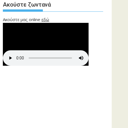
Ακούστε ζωντανά
Ακούστε μας online
εδώ