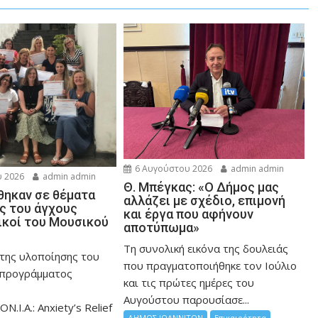
6 Αυγούστου 2026
admin admin
 2026
admin admin
Θ. Μπέγκας: «Ο Δήμος μας
ηκαν σε θέματα
αλλάζει με σχέδιο, επιμονή
ης του άγχους
και έργα που αφήνουν
ικοί του Μουσικού
αποτύπωμα»
Τη συνολική εικόνα της δουλειάς
 της υλοποίησης του
που πραγματοποιήθηκε τον Ιούλιο
 προγράμματος
και τις πρώτες ημέρες του
Αυγούστου παρουσίασε...
ON.I.A.: Anxiety’s Relief
ΔΗΜΟΣ ΙΩΑΝΝΙΤΩΝ
Επικαιρότητα