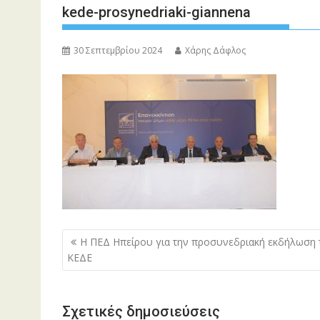
kede-prosynedriaki-giannena
30 Σεπτεμβρίου 2024
Χάρης Δάφλος
Πλοήγηση
Η ΠΕΔ Ηπείρου για την προσυνεδριακή εκδήλωση 
άρθρων
ΚΕΔΕ
Σχετικές δημοσιεύσεις