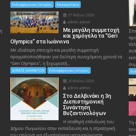
Ενδιαφέρουσες Ιστορίες
Επικαιρότητα
27 Μαΐου 2026
admin admin
Με μεγάλη συμμετοχή
η
Στο
και χαμόγελα τα “Geri
προ
Olympics” στα Ιωάννινα
τίτ
Με ιδιαίτερη επιτυχία και μεγάλη συμμετοχή
Inc
πραγματοποιήθηκαν για δεύτερη συνεχόμενη χρονιά τα
εκπ
“Geri Olympics”, η ξεχωριστή...
συμ
ΔΗΜΟΣ ΙΩΑΝΝΙΤΩΝ
Ενδιαφέρουσες Ιστορίες
Ενδ
20 Μαΐου 2026
admin admin
Στο Δελβινάκι η 3η
Διεπιστημονική
Συνάντηση
Βυζαντινολόγων
Η σταθερή επένδυση του
Τη 
Δήμου Πωγωνίου στην εκπαίδευση και η στρατηγική
τον
του επιλογή για εξωστρέφεια μετουσιώνονται...
παρ