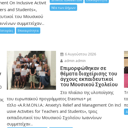
nt On Inclusive Activit
Νέα των Δήμων
hers and Students»,
ευτικοί του Μουσικού
ννίνων συμμετείχαν...
Ιστορίες
Επικαιρότητα
6 Αυγούστου 2026
admin admin
Eπιμορφώθηκαν σε
ν
θέματα διαχείρισης του
άγχους εκπαιδευτικοί
του Μουσικού Σχολείου
0
Στο πλαίσιο της υλοποίησης
Τ
του ευρωπαϊκού προγράμματος Erasmus+ με
το
ας
τίτλο «A.R.M.ON.I.A.: Anxiety’s Relief and Management On Incl
πα
usive Activities for Teachers and Students», τρεις
Δ
εκπαιδευτικοί του Μουσικού Σχολείου Ιωαννίνων
συμμετείχαν...