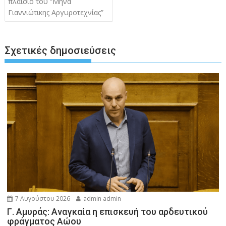
άρθρων
πλαίσιο του “Μήνα
Γιαννιώτικης Αργυροτεχνίας”
Σχετικές δημοσιεύσεις
7 Αυγούστου 2026
admin admin
Γ. Αμυράς: Αναγκαία η επισκευή του αρδευτικού
φράγματος Αώου