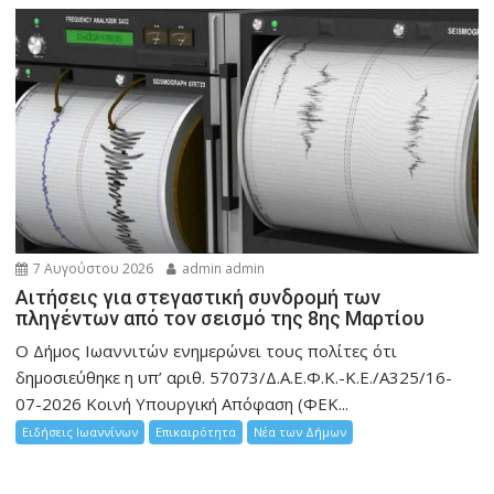
7 Αυγούστου 2026
admin admin
Αιτήσεις για στεγαστική συνδρομή των
πληγέντων από τον σεισμό της 8ης Μαρτίου
Ο Δήμος Ιωαννιτών ενημερώνει τους πολίτες ότι
δημοσιεύθηκε η υπ’ αριθ. 57073/Δ.Α.Ε.Φ.Κ.-Κ.Ε./Α325/16-
07-2026 Κοινή Υπουργική Απόφαση (ΦΕΚ...
Ειδήσεις Ιωαννίνων
Επικαιρότητα
Νέα των Δήμων