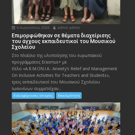
6 Αυγούστου 2026
admin admin
Eπιμορφώθηκαν σε θέματα διαχείρισης
του άγχους εκπαιδευτικοί του Μουσικού
Σχολείου
Στο πλαίσιο της υλοποίησης του ευρωπαϊκού
προγράμματος Erasmus+ με
τίτλο «A.R.M.ON.I.A.: Anxiety’s Relief and Management
On Inclusive Activities for Teachers and Students»,
τρεις εκπαιδευτικοί του Μουσικού Σχολείου
Ιωαννίνων συμμετείχαν...
Ενδιαφέρουσες Ιστορίες
Επικαιρότητα