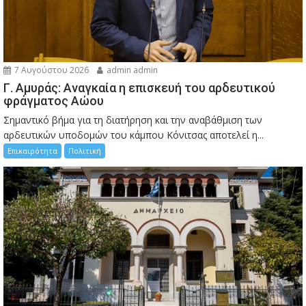
7 Αυγούστου 2026
admin admin
Γ. Αμυράς: Αναγκαία η επισκευή του αρδευτικού
φράγματος Αώου
Σημαντικό βήμα για τη διατήρηση και την αναβάθμιση των
αρδευτικών υποδομών του κάμπου Κόνιτσας αποτελεί η...
Επικαιρότητα
Πολιτική