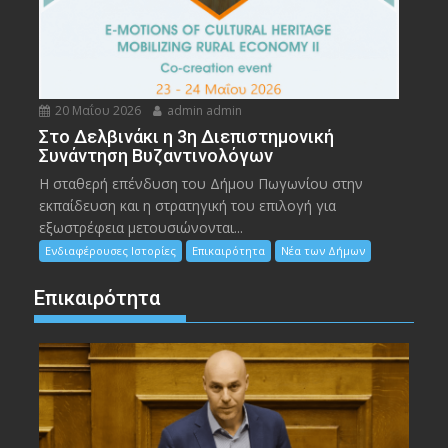
20 Μαΐου 2026
admin admin
Στο Δελβινάκι η 3η Διεπιστημονική
Συνάντηση Βυζαντινολόγων
Η σταθερή επένδυση του Δήμου Πωγωνίου στην
εκπαίδευση και η στρατηγική του επιλογή για
εξωστρέφεια μετουσιώνονται...
Ενδιαφέρουσες Ιστορίες
Επικαιρότητα
Νέα των Δήμων
Επικαιρότητα