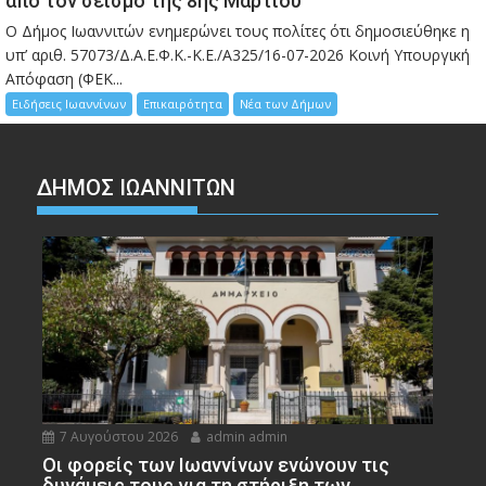
από τον σεισμό της 8ης Μαρτίου
Ο Δήμος Ιωαννιτών ενημερώνει τους πολίτες ότι δημοσιεύθηκε η
υπ’ αριθ. 57073/Δ.Α.Ε.Φ.Κ.-Κ.Ε./Α325/16-07-2026 Κοινή Υπουργική
Απόφαση (ΦΕΚ...
Ειδήσεις Ιωαννίνων
Επικαιρότητα
Νέα των Δήμων
ΔΗΜΟΣ ΙΩΑΝΝΙΤΩΝ
7 Αυγούστου 2026
admin admin
Οι φορείς των Ιωαννίνων ενώνουν τις
δυνάμεις τους για τη στήριξη των