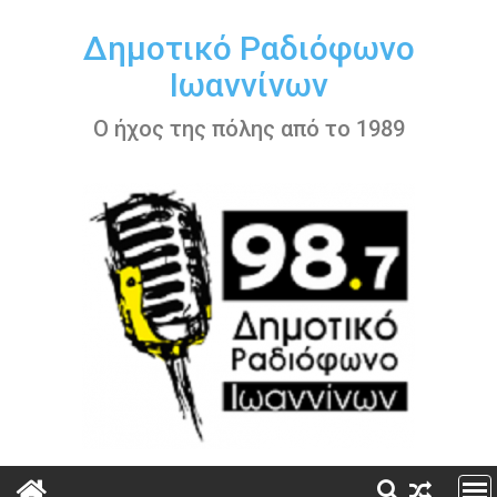
Περάστε
στο
Δημοτικό Ραδιόφωνο
περιεχόμενο
Ιωαννίνων
Ο ήχος της πόλης από το 1989