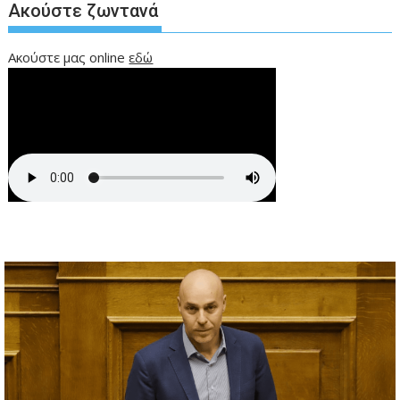
Ακούστε ζωντανά
Ακούστε μας online
εδώ