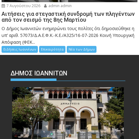
7 Αυγούστου 2026
admin admin
Αιτήσεις για στεγαστική συνδρομή των πληγέντων
από τον σεισμό της 8ης Μαρτίου
Ο Δήμος Ιωαννιτών ενημερώνει τους πολίτες ότι δημοσιεύθηκε η
υπ’ αριθ. 57073/Δ.Α.Ε.Φ.Κ.-Κ.Ε./Α325/16-07-2026 Κοινή Υπουργική
Απόφαση (ΦΕΚ...
Ειδήσεις Ιωαννίνων
Επικαιρότητα
Νέα των Δήμων
ΔΗΜΟΣ ΙΩΑΝΝΙΤΩΝ