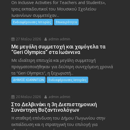
On Inclusive Activities for Teachers and Students»,
τρεις εκπαιδευτικοί του Μουσικού Σχολείου
Ιωαννίνων συμμετείχαν...
Ενδιαφέρουσες Ιστορίες
Επικαιρότητα
27 Μαΐου 2026
admin admin
Με μεγάλη συμμετοχή και χαμόγελα τα
“Geri Olympics” στα Ιωάννινα
Με ιδιαίτερη επιτυχία και μεγάλη συμμετοχή
πραγματοποιήθηκαν για δεύτερη συνεχόμενη χρονιά
τα “Geri Olympics”, η ξεχωριστή...
ΔΗΜΟΣ ΙΩΑΝΝΙΤΩΝ
Ενδιαφέρουσες Ιστορίες
20 Μαΐου 2026
admin admin
Στο Δελβινάκι η 3η Διεπιστημονική
Συνάντηση Βυζαντινολόγων
Η σταθερή επένδυση του Δήμου Πωγωνίου στην
εκπαίδευση και η στρατηγική του επιλογή για