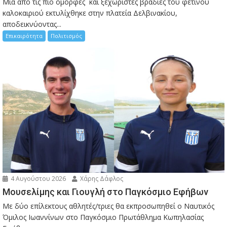
Μια από τις πιο όμορφες και ξεχωριστές βραδιές του φετινού
καλοκαιριού εκτυλίχθηκε στην πλατεία Δελβινακίου,
αποδεικνύοντας...
Επικαιρότητα
Πολιτισμός
4 Αυγούστου 2026
Χάρης Δάφλος
Μουσελίμης και Γιουγλή στο Παγκόσμιο Εφήβων
Mε δύο επίλεκτους αθλητές/τριες θα εκπροσωπηθεί ο Ναυτικός
Όμιλος Ιωαννίνων στο Παγκόσμιο Πρωτάθλημα Κωπηλασίας