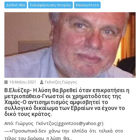
Διεθνή Νέα
Ενδιαφέρουσες Ιστορίες
Επικαιρότητα
16 Μαΐου 2021
Γκόντζος Γιώργος
Β.Ελιέζερ- Η λύση θα βρεθεί όταν επικρατήσει η
μετριοπάθεια-Γνωστοί οι χρηματοδότες της
Χαμάς-Ο αντισημιτισμός αμφισβητεί το
συλλογικό δικαίωμα των Εβραίων να έχουν το
δικό τους κράτος.
Από: Γιώργος Γκόντζος(ggontzos@yahoo.gr)
—«Προσωπικά δεν χάνω την ελπίδα ότι τελικά στο
τέλος του δρόμου η λύση θα...