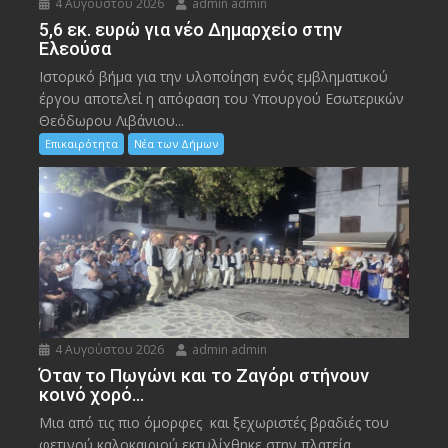
4 Αυγούστου 2026
admin admin
5,6 εκ. ευρώ για νέο Δημαρχείο στην
Ελεούσα
Ιστορικό βήμα για την υλοποίηση ενός εμβληματικού
έργου αποτελεί η απόφαση του Υπουργού Εσωτερικών
Θεόδωρου Λιβάνιου...
Επικαιρότητα
Νέα των Δήμων
4 Αυγούστου 2026
admin admin
Όταν το Πωγώνι και το Ζαγόρι στήνουν
κοινό χορό…
Μια από τις πιο όμορφες και ξεχωριστές βραδιές του
φετινού καλοκαιριού εκτυλίχθηκε στην πλατεία