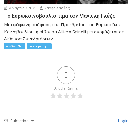
9 Μαρτίου 2021
Χάρης Δάφλος
To Eυρωκοινοβούλιο τιμά τον Μανώλη Γλέζο
Με ομόφωνη απόφαση του Προεδρείου του Ευρωπαϊκού
Κοινοβουλίου, η αίθουσα Altiero Spinelli μετονομάζεται σε
Αίθουσα Συνεδριάσεων...
Διεθνή Νέα
Επικαιρότητα
0
Article Rating
Subscribe
Login