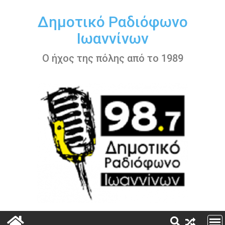
Περάστε
στο
Δημοτικό Ραδιόφωνο
περιεχόμενο
Ιωαννίνων
Ο ήχος της πόλης από το 1989