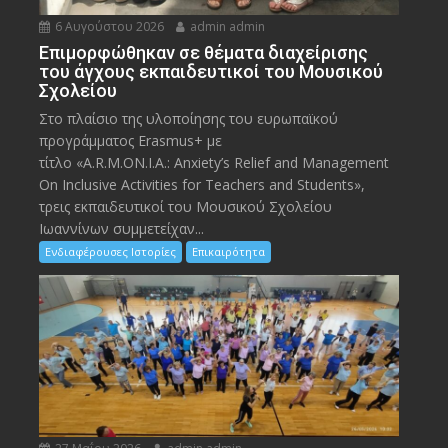
6 Αυγούστου 2026
admin admin
Eπιμορφώθηκαν σε θέματα διαχείρισης
του άγχους εκπαιδευτικοί του Μουσικού
Σχολείου
Στο πλαίσιο της υλοποίησης του ευρωπαϊκού
προγράμματος Erasmus+ με
τίτλο «A.R.M.ON.I.A.: Anxiety’s Relief and Management
On Inclusive Activities for Teachers and Students»,
τρεις εκπαιδευτικοί του Μουσικού Σχολείου
Ιωαννίνων συμμετείχαν...
Ενδιαφέρουσες Ιστορίες
Επικαιρότητα