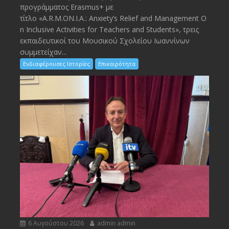
προγράμματος Erasmus+ με
τίτλο «A.R.M.ON.I.A.: Anxiety’s Relief and Management O
n Inclusive Activities for Teachers and Students», τρεις
εκπαιδευτικοί του Μουσικού Σχολείου Ιωαννίνων
συμμετείχαν...
Ενδιαφέρουσες Ιστορίες
Επικαιρότητα
6 Αυγούστου 2026
admin admin