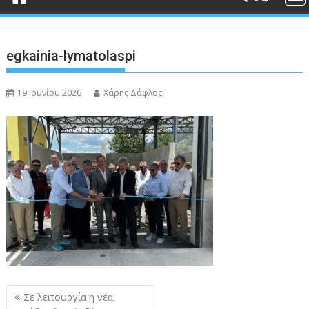
egkainia-lymatolaspi
19 Ιουνίου 2026
Χάρης Δάφλος
Πλοήγηση
Σε λειτουργία η νέα