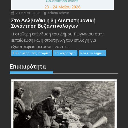
20 Μαΐου 2026
admin admin
Στο Δελβινάκι η 3η Διεπιστημονική
Συνάντηση Βυζαντινολόγων
Η σταθερή επένδυση του Δήμου Πωγωνίου στην
εκπαίδευση και η στρατηγική του επιλογή για
εξωστρέφεια μετουσιώνονται...
Ενδιαφέρουσες Ιστορίες
Επικαιρότητα
Νέα των Δήμων
Επικαιρότητα