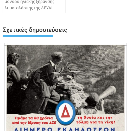
άρθρων
μονάδα ηλιακής ξήρανσης
λυματολάσπης της ΔΕΥΑΙ
Σχετικές δημοσιεύσεις