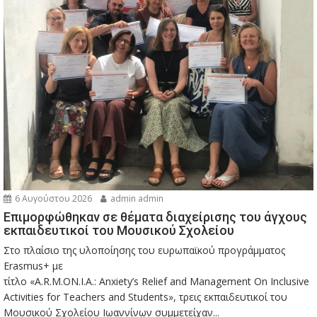
6 Αυγούστου 2026
admin admin
Eπιμορφώθηκαν σε θέματα διαχείρισης του άγχους
εκπαιδευτικοί του Μουσικού Σχολείου
Στο πλαίσιο της υλοποίησης του ευρωπαϊκού προγράμματος
Erasmus+ με
τίτλο «A.R.M.ON.I.A.: Anxiety’s Relief and Management On Inclusive
Activities for Teachers and Students», τρεις εκπαιδευτικοί του
Μουσικού Σχολείου Ιωαννίνων συμμετείχαν...