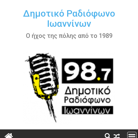
Περάστε
στο
Δημοτικό Ραδιόφωνο
περιεχόμενο
Ιωαννίνων
Ο ήχος της πόλης από το 1989