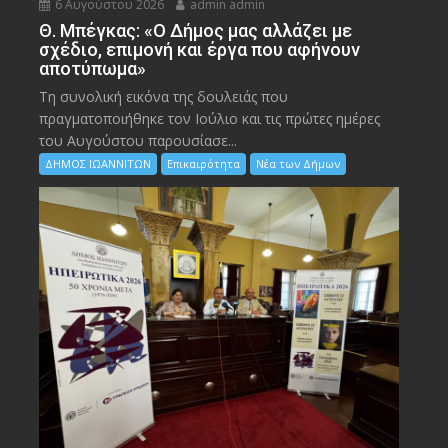
6 Αυγούστου 2026
admin admin
Θ. Μπέγκας: «Ο Δήμος μας αλλάζει με
σχέδιο, επιμονή και έργα που αφήνουν
αποτύπωμα»
Τη συνολική εικόνα της δουλειάς που
πραγματοποιήθηκε τον Ιούλιο και τις πρώτες ημέρες
του Αυγούστου παρουσίασε...
ΔΗΜΟΣ ΙΩΑΝΝΙΤΩΝ
Επικαιρότητα
Νέα των Δήμων