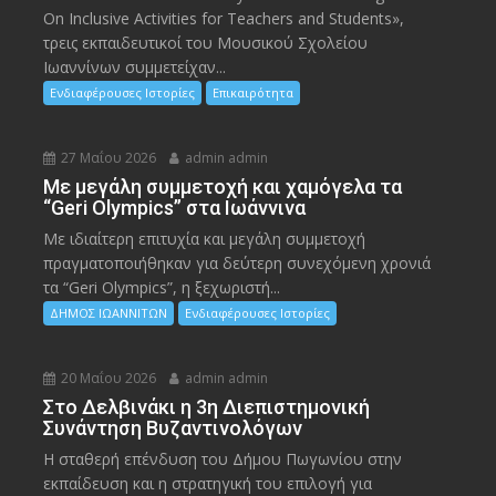
On Inclusive Activities for Teachers and Students»,
τρεις εκπαιδευτικοί του Μουσικού Σχολείου
Ιωαννίνων συμμετείχαν...
Ενδιαφέρουσες Ιστορίες
Επικαιρότητα
27 Μαΐου 2026
admin admin
Με μεγάλη συμμετοχή και χαμόγελα τα
“Geri Olympics” στα Ιωάννινα
Με ιδιαίτερη επιτυχία και μεγάλη συμμετοχή
πραγματοποιήθηκαν για δεύτερη συνεχόμενη χρονιά
τα “Geri Olympics”, η ξεχωριστή...
ΔΗΜΟΣ ΙΩΑΝΝΙΤΩΝ
Ενδιαφέρουσες Ιστορίες
20 Μαΐου 2026
admin admin
Στο Δελβινάκι η 3η Διεπιστημονική
Συνάντηση Βυζαντινολόγων
Η σταθερή επένδυση του Δήμου Πωγωνίου στην
εκπαίδευση και η στρατηγική του επιλογή για