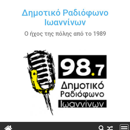
Περάστε
στο
Δημοτικό Ραδιόφωνο
περιεχόμενο
Ιωαννίνων
Ο ήχος της πόλης από το 1989