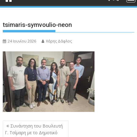
tsimaris-symvoulio-neon
24 Ιουνίου 2026
Χάρης Δάφλος
Πλοήγηση
Συνάντηση του Βουλευτή
άρθρων
Γ. Τσίμαρη με το Δημοτικό