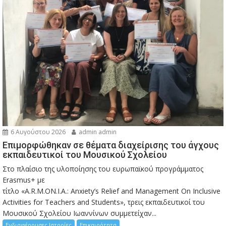
6 Αυγούστου 2026
admin admin
Eπιμορφώθηκαν σε θέματα διαχείρισης του άγχους
εκπαιδευτικοί του Μουσικού Σχολείου
Στο πλαίσιο της υλοποίησης του ευρωπαϊκού προγράμματος
Erasmus+ με
τίτλο «A.R.M.ON.I.A.: Anxiety’s Relief and Management On Inclusive
Activities for Teachers and Students», τρεις εκπαιδευτικοί του
Μουσικού Σχολείου Ιωαννίνων συμμετείχαν...
Ενδιαφέρουσες Ιστορίες
Επικαιρότητα