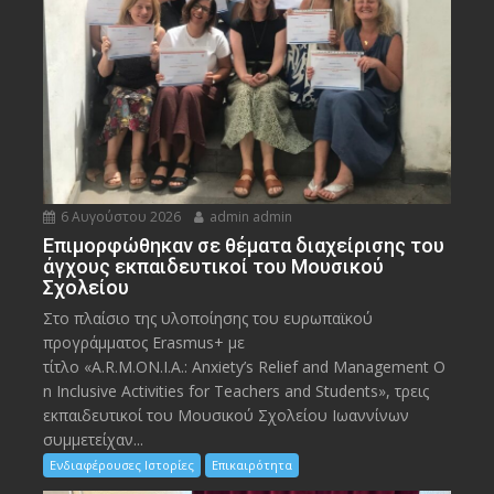
6 Αυγούστου 2026
admin admin
Eπιμορφώθηκαν σε θέματα διαχείρισης του
άγχους εκπαιδευτικοί του Μουσικού
Σχολείου
Στο πλαίσιο της υλοποίησης του ευρωπαϊκού
προγράμματος Erasmus+ με
τίτλο «A.R.M.ON.I.A.: Anxiety’s Relief and Management O
n Inclusive Activities for Teachers and Students», τρεις
εκπαιδευτικοί του Μουσικού Σχολείου Ιωαννίνων
συμμετείχαν...
Ενδιαφέρουσες Ιστορίες
Επικαιρότητα