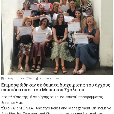
6 Αυγούστου 2026
admin admin
Eπιμορφώθηκαν σε θέματα διαχείρισης του άγχους
εκπαιδευτικοί του Μουσικού Σχολείου
Στο πλαίσιο της υλοποίησης του ευρωπαϊκού προγράμματος
Erasmus+ με
τίτλο «A.R.M.ON.I.A.: Anxiety’s Relief and Management On Inclusive
Activities for Teachers and Students», τρεις εκπαιδευτικοί του