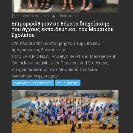
6 Αυγούστου 2026
admin admin
Eπιμορφώθηκαν σε θέματα διαχείρισης
του άγχους εκπαιδευτικοί του Μουσικού
Σχολείου
Στο πλαίσιο της υλοποίησης του ευρωπαϊκού
προγράμματος Erasmus+ με
τίτλο «A.R.M.ON.I.A.: Anxiety’s Relief and Management
On Inclusive Activities for Teachers and Students»,
τρεις εκπαιδευτικοί του Μουσικού Σχολείου
Ιωαννίνων συμμετείχαν...
Ενδιαφέρουσες Ιστορίες
Επικαιρότητα