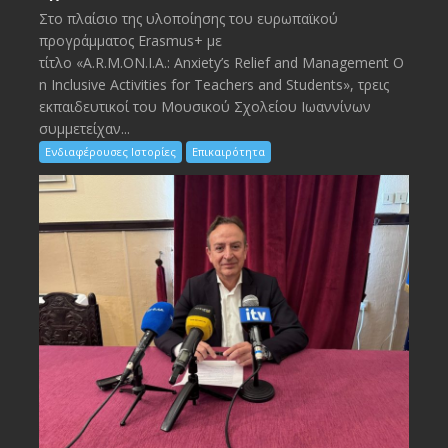
Στο πλαίσιο της υλοποίησης του ευρωπαϊκού
προγράμματος Erasmus+ με
τίτλο «A.R.M.ON.I.A.: Anxiety’s Relief and Management O
n Inclusive Activities for Teachers and Students», τρεις
εκπαιδευτικοί του Μουσικού Σχολείου Ιωαννίνων
συμμετείχαν...
Ενδιαφέρουσες Ιστορίες
Επικαιρότητα