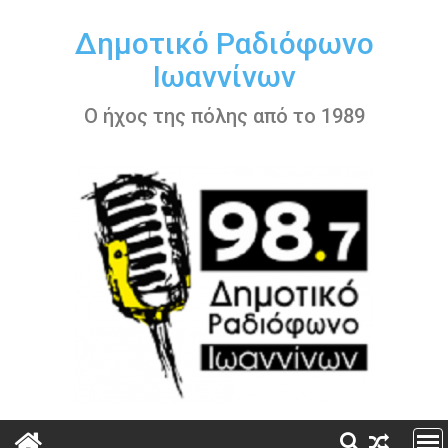
Περάστε
στο
Δημοτικό Ραδιόφωνο
περιεχόμενο
Ιωαννίνων
Ο ήχος της πόλης από το 1989