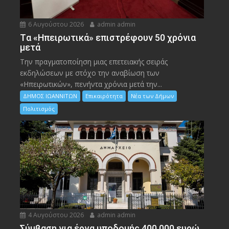
6 Αυγούστου 2026
admin admin
Tα «Ηπειρωτικά» επιστρέφουν 50 χρόνια
μετά
Την πραγματοποίηση μιας επετειακής σειράς
εκδηλώσεων με στόχο την αναβίωση των
«Ηπειρωτικών», πενήντα χρόνια μετά την...
ΔΗΜΟΣ ΙΩΑΝΝΙΤΩΝ
Επικαιρότητα
Νέα των Δήμων
Πολιτισμός
4 Αυγούστου 2026
admin admin
Σύμβαση για έργα υποδομής 400.000 ευρώ