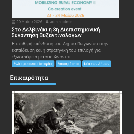
20 Μαΐου 2026
admin admin
Στο Δελβινάκι η 3η Διεπιστημονική
Συνάντηση Βυζαντινολόγων
Η σταθερή επένδυση του Δήμου Πωγωνίου στην
εκπαίδευση και η στρατηγική του επιλογή για
εξωστρέφεια μετουσιώνονται...
Ενδιαφέρουσες Ιστορίες
Επικαιρότητα
Νέα των Δήμων
Επικαιρότητα