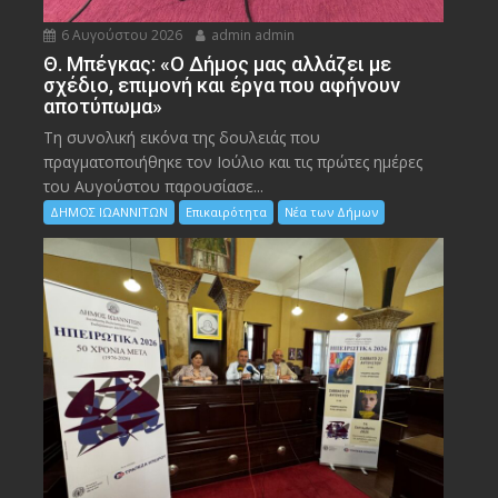
6 Αυγούστου 2026
admin admin
Θ. Μπέγκας: «Ο Δήμος μας αλλάζει με
σχέδιο, επιμονή και έργα που αφήνουν
αποτύπωμα»
Τη συνολική εικόνα της δουλειάς που
πραγματοποιήθηκε τον Ιούλιο και τις πρώτες ημέρες
του Αυγούστου παρουσίασε...
ΔΗΜΟΣ ΙΩΑΝΝΙΤΩΝ
Επικαιρότητα
Νέα των Δήμων