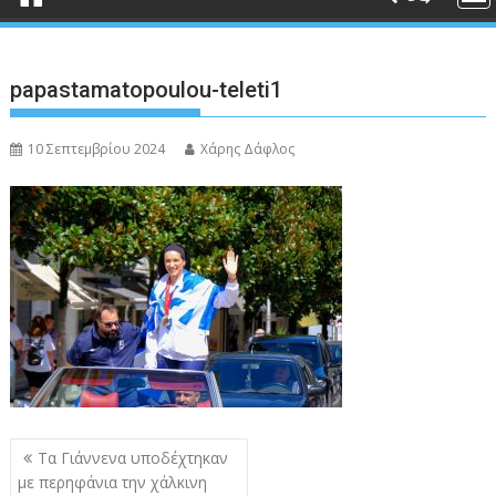
papastamatopoulou-teleti1
10 Σεπτεμβρίου 2024
Χάρης Δάφλος
Πλοήγηση
Τα Γιάννενα υποδέχτηκαν
άρθρων
με περηφάνια την χάλκινη