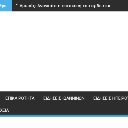
Γ. Αμυράς: Αναγκαία η επισκευή του αρδευτικού φρά
θρα
ΕΠΙΚΑΙΡΌΤΗΤΑ
ΕΙΔΉΣΕΙΣ ΙΩΑΝΝΊΝΩΝ
ΕΙΔΉΣΕΙΣ ΗΠΕΊΡΟ
ΧΕΊΑ