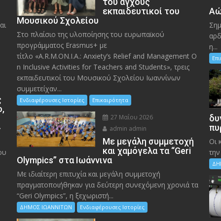
του άγχους
εκπαιδευτικοί του
Αώ
Μουσικού Σχολείου
αι
Σημ
Στο πλαίσιο της υλοποίησης του ευρωπαϊκού
αρδ
προγράμματος Erasmus+ με
η...
τίτλο «A.R.M.ON.I.A.: Anxiety’s Relief and Management O
Επ
n Inclusive Activities for Teachers and Students», τρεις
εκπαιδευτικοί του Μουσικού Σχολείου Ιωαννίνων
συμμετείχαν...
ς
Ενδιαφέρουσες Ιστορίες
Επικαιρότητα
ο,
27 Μαΐου 2026
δυ
»
πυ
admin admin
Με μεγάλη συμμετοχή
Οι 
και χαμόγελα τα “Geri
ου
την
Olympics” στα Ιωάννινα
ΔΗ
Με ιδιαίτερη επιτυχία και μεγάλη συμμετοχή
πραγματοποιήθηκαν για δεύτερη συνεχόμενη χρονιά τα
“Geri Olympics”, η ξεχωριστή...
ΔΗΜΟΣ ΙΩΑΝΝΙΤΩΝ
Ενδιαφέρουσες Ιστορίες