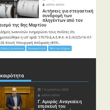
admin admin
Αιτήσεις για στεγαστική
συνδρομή των
πληγέντων από τον
εισμό της 8ης Μαρτίου
 Δήμος Ιωαννιτών ενημερώνει τους πολίτες ότι
μοσιεύθηκε η υπ’ αριθ. 57073/Δ.Α.Ε.Φ.Κ.-Κ.Ε./Α325/16-07-
026 Κοινή Υπουργική Απόφαση (ΦΕΚ...
ιδήσεις Ιωαννίνων
Επικαιρότητα
Νέα των Δήμων
ικαιρότητα
7 Αυγούστου 2026
admin admin
Γ. Αμυράς: Αναγκαία η
επισκευή του