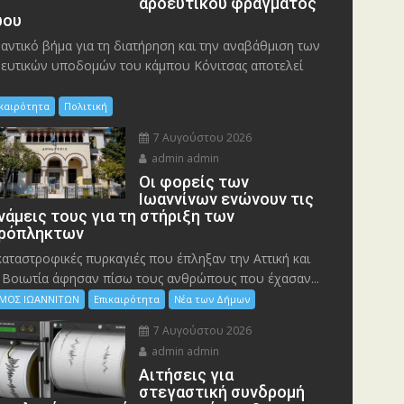
αρδευτικού φράγματος
ου
αντικό βήμα για τη διατήρηση και την αναβάθμιση των
ευτικών υποδομών του κάμπου Κόνιτσας αποτελεί
ικαιρότητα
Πολιτική
7 Αυγούστου 2026
admin admin
Οι φορείς των
Ιωαννίνων ενώνουν τις
νάμεις τους για τη στήριξη των
ρόπληκτων
καταστροφικές πυρκαγιές που έπληξαν την Αττική και
 Bοιωτία άφησαν πίσω τους ανθρώπους που έχασαν...
ΜΟΣ ΙΩΑΝΝΙΤΩΝ
Επικαιρότητα
Νέα των Δήμων
7 Αυγούστου 2026
admin admin
Αιτήσεις για
στεγαστική συνδρομή