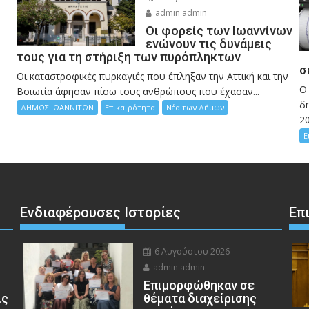
admin admin
Οι φορείς των Ιωαννίνων
ενώνουν τις δυνάμεις
τους για τη στήριξη των πυρόπληκτων
σ
Οι καταστροφικές πυρκαγιές που έπληξαν την Αττική και την
Ο
Bοιωτία άφησαν πίσω τους ανθρώπους που έχασαν...
δη
ΔΗΜΟΣ ΙΩΑΝΝΙΤΩΝ
Επικαιρότητα
Νέα των Δήμων
2
Ε
Ενδιαφέρουσες Ιστορίες
Επ
6 Αυγούστου 2026
admin admin
Eπιμορφώθηκαν σε
ις
θέματα διαχείρισης