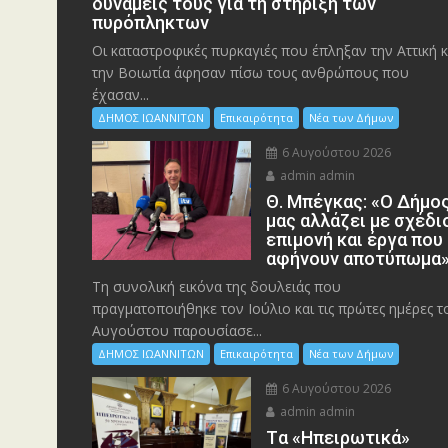
δυνάμεις τους για τη στήριξη των
πυρόπληκτων
Οι καταστροφικές πυρκαγιές που έπληξαν την Αττική κ
την Bοιωτία άφησαν πίσω τους ανθρώπους που
έχασαν...
ΔΗΜΟΣ ΙΩΑΝΝΙΤΩΝ
Επικαιρότητα
Νέα των Δήμων
6 Αυγούστου 2026
admin admin
Θ. Μπέγκας: «Ο Δήμο
μας αλλάζει με σχέδι
επιμονή και έργα που
αφήνουν αποτύπωμα
Τη συνολική εικόνα της δουλειάς που
πραγματοποιήθηκε τον Ιούλιο και τις πρώτες ημέρες τ
Αυγούστου παρουσίασε...
ΔΗΜΟΣ ΙΩΑΝΝΙΤΩΝ
Επικαιρότητα
Νέα των Δήμων
6 Αυγούστου 2026
admin admin
Tα «Ηπειρωτικά»