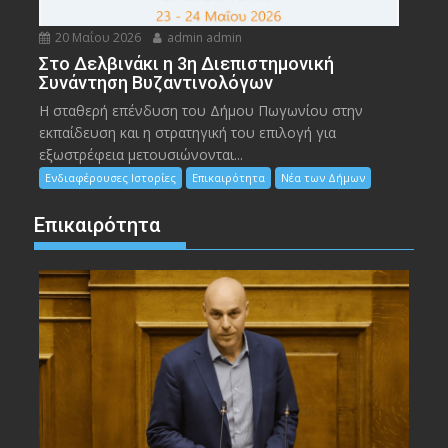
20 Μαΐου 2026
admin admin
Στο Δελβινάκι η 3η Διεπιστημονική
Συνάντηση Βυζαντινολόγων
Η σταθερή επένδυση του Δήμου Πωγωνίου στην
εκπαίδευση και η στρατηγική του επιλογή για
εξωστρέφεια μετουσιώνονται...
Ενδιαφέρουσες Ιστορίες
Επικαιρότητα
Νέα των Δήμων
Επικαιρότητα