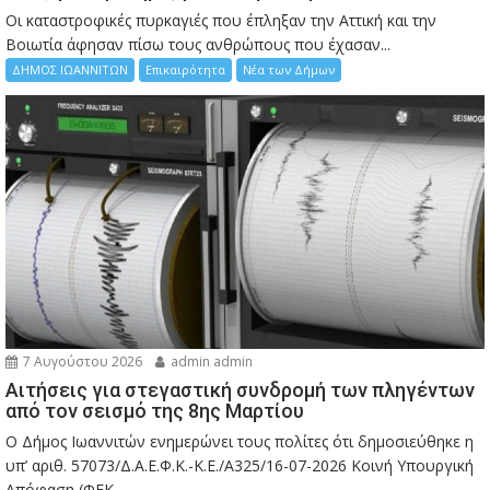
Οι καταστροφικές πυρκαγιές που έπληξαν την Αττική και την
Bοιωτία άφησαν πίσω τους ανθρώπους που έχασαν...
ΔΗΜΟΣ ΙΩΑΝΝΙΤΩΝ
Επικαιρότητα
Νέα των Δήμων
7 Αυγούστου 2026
admin admin
Αιτήσεις για στεγαστική συνδρομή των πληγέντων
από τον σεισμό της 8ης Μαρτίου
Ο Δήμος Ιωαννιτών ενημερώνει τους πολίτες ότι δημοσιεύθηκε η
υπ’ αριθ. 57073/Δ.Α.Ε.Φ.Κ.-Κ.Ε./Α325/16-07-2026 Κοινή Υπουργική
Απόφαση (ΦΕΚ...