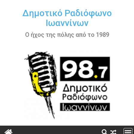
Περάστε
στο
Δημοτικό Ραδιόφωνο
περιεχόμενο
Ιωαννίνων
Ο ήχος της πόλης από το 1989