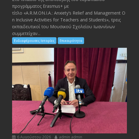
προγράμματος Erasmus+ με
τίτλο «A.R.M.ON.I.A.: Anxiety’s Relief and Management O
n Inclusive Activities for Teachers and Students», τρεις
εκπαιδευτικοί του Μουσικού Σχολείου Ιωαννίνων
συμμετείχαν...
Ενδιαφέρουσες Ιστορίες
Επικαιρότητα
6 Αυγούστου 2026
admin admin