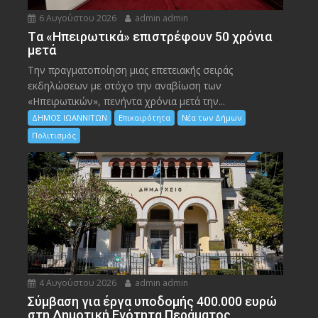
6 Αυγούστου 2026
admin admin
Tα «Ηπειρωτικά» επιστρέφουν 50 χρόνια
μετά
Την πραγματοποίηση μιας επετειακής σειράς
εκδηλώσεων με στόχο την αναβίωση των
«Ηπειρωτικών», πενήντα χρόνια μετά την...
ΔΗΜΟΣ ΙΩΑΝΝΙΤΩΝ
Επικαιρότητα
Νέα των Δήμων
Πολιτισμός
4 Αυγούστου 2026
admin admin
Σύμβαση για έργα υποδομής 400.000 ευρώ
στη Δημοτική Ενότητα Περάματος