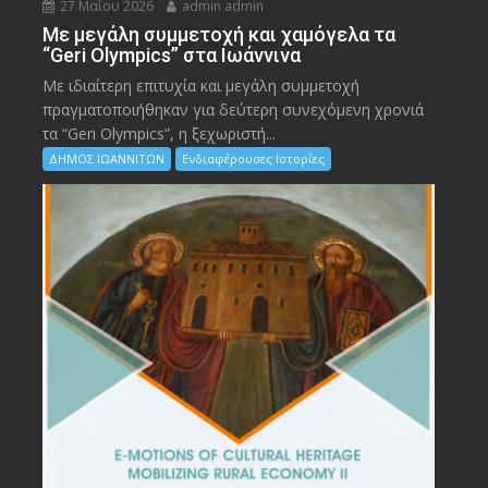
27 Μαΐου 2026
admin admin
Με μεγάλη συμμετοχή και χαμόγελα τα
“Geri Olympics” στα Ιωάννινα
Με ιδιαίτερη επιτυχία και μεγάλη συμμετοχή
πραγματοποιήθηκαν για δεύτερη συνεχόμενη χρονιά
τα “Geri Olympics”, η ξεχωριστή...
ΔΗΜΟΣ ΙΩΑΝΝΙΤΩΝ
Ενδιαφέρουσες Ιστορίες