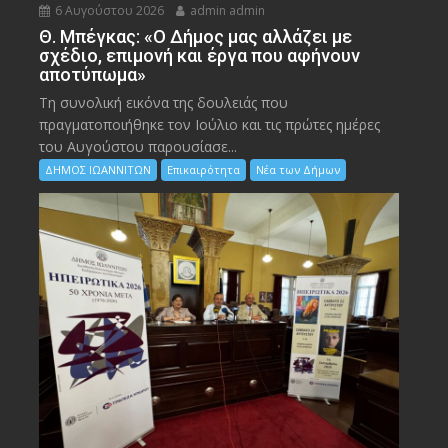
6 Αυγούστου 2026
admin admin
Θ. Μπέγκας: «Ο Δήμος μας αλλάζει με
σχέδιο, επιμονή και έργα που αφήνουν
αποτύπωμα»
Τη συνολική εικόνα της δουλειάς που
πραγματοποιήθηκε τον Ιούλιο και τις πρώτες ημέρες
του Αυγούστου παρουσίασε...
ΔΗΜΟΣ ΙΩΑΝΝΙΤΩΝ
Επικαιρότητα
Νέα των Δήμων