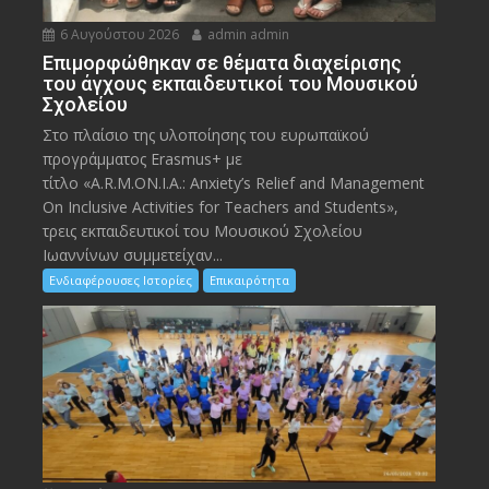
6 Αυγούστου 2026
admin admin
Eπιμορφώθηκαν σε θέματα διαχείρισης
του άγχους εκπαιδευτικοί του Μουσικού
Σχολείου
Στο πλαίσιο της υλοποίησης του ευρωπαϊκού
προγράμματος Erasmus+ με
τίτλο «A.R.M.ON.I.A.: Anxiety’s Relief and Management
On Inclusive Activities for Teachers and Students»,
τρεις εκπαιδευτικοί του Μουσικού Σχολείου
Ιωαννίνων συμμετείχαν...
Ενδιαφέρουσες Ιστορίες
Επικαιρότητα