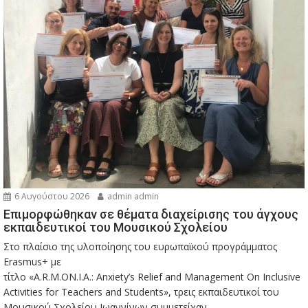
6 Αυγούστου 2026
admin admin
Eπιμορφώθηκαν σε θέματα διαχείρισης του άγχους
εκπαιδευτικοί του Μουσικού Σχολείου
Στο πλαίσιο της υλοποίησης του ευρωπαϊκού προγράμματος
Erasmus+ με
τίτλο «A.R.M.ON.I.A.: Anxiety’s Relief and Management On Inclusive
Activities for Teachers and Students», τρεις εκπαιδευτικοί του
Μουσικού Σχολείου Ιωαννίνων συμμετείχαν...