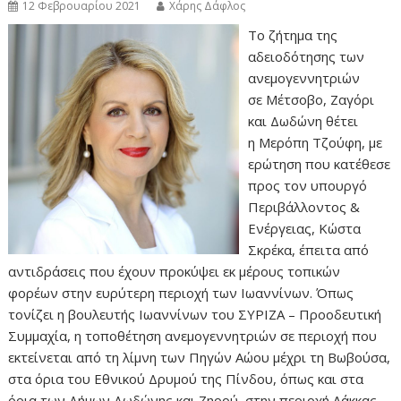
12 Φεβρουαρίου 2021
Χάρης Δάφλος
Το ζήτημα της
αδειοδότησης των
ανεμογεννητριών
σε Μέτσοβο, Ζαγόρι
και Δωδώνη θέτει
η Μερόπη Τζούφη, με
ερώτηση που κατέθεσε
προς τον υπουργό
Περιβάλλοντος &
Ενέργειας, Κώστα
Σκρέκα, έπειτα από
αντιδράσεις που έχουν προκύψει εκ μέρους τοπικών
φορέων στην ευρύτερη περιοχή των Ιωαννίνων. Όπως
τονίζει η βουλευτής Ιωαννίνων του ΣΥΡΙΖΑ – Προοδευτική
Συμμαχία, η τοποθέτηση ανεμογεννητριών σε περιοχή που
εκτείνεται από τη λίμνη των Πηγών Αώου μέχρι τη Βωβούσα,
στα όρια του Εθνικού Δρυμού της Πίνδου, όπως και στα
όρια των Δήμων Δωδώνης και Ζηρού, στην περιοχή Λάκκας