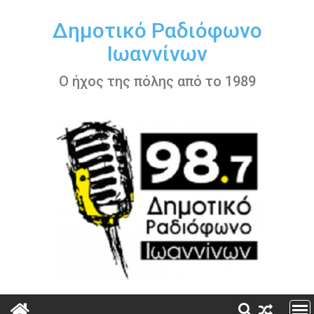
Περάστε
στο
Δημοτικό Ραδιόφωνο
περιεχόμενο
Ιωαννίνων
Ο ήχος της πόλης από το 1989