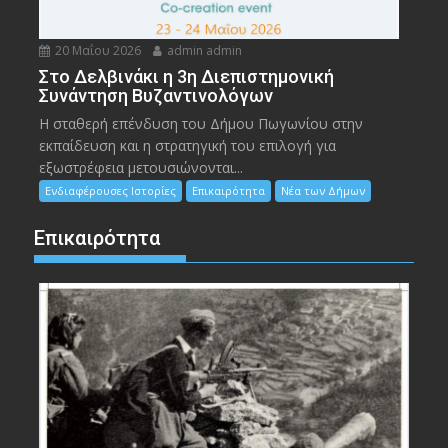
20 Μαΐου 2026
admin admin
Στο Δελβινάκι η 3η Διεπιστημονική
Συνάντηση Βυζαντινολόγων
Η σταθερή επένδυση του Δήμου Πωγωνίου στην
εκπαίδευση και η στρατηγική του επιλογή για
εξωστρέφεια μετουσιώνονται...
Ενδιαφέρουσες Ιστορίες
Επικαιρότητα
Νέα των Δήμων
Επικαιρότητα