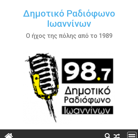
Περάστε
στο
Δημοτικό Ραδιόφωνο
περιεχόμενο
Ιωαννίνων
Ο ήχος της πόλης από το 1989