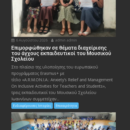
6 Αυγούστου 2026
admin admin
Eπιμορφώθηκαν σε θέματα διαχείρισης
του άγχους εκπαιδευτικοί του Μουσικού
Σχολείου
Στο πλαίσιο της υλοποίησης του ευρωπαϊκού
προγράμματος Erasmus+ με
τίτλο «A.R.M.ON.I.A.: Anxiety’s Relief and Management
On Inclusive Activities for Teachers and Students»,
τρεις εκπαιδευτικοί του Μουσικού Σχολείου
Ιωαννίνων συμμετείχαν...
Ενδιαφέρουσες Ιστορίες
Επικαιρότητα