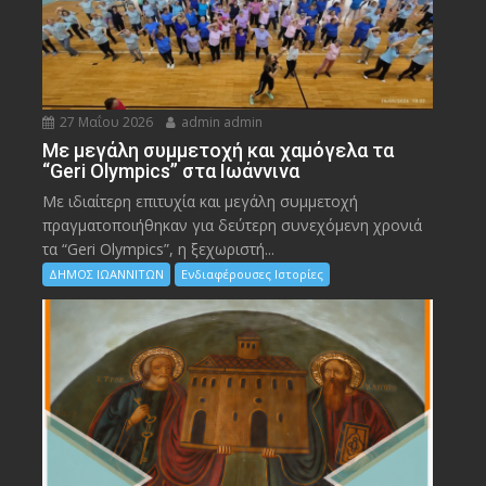
27 Μαΐου 2026
admin admin
Με μεγάλη συμμετοχή και χαμόγελα τα
“Geri Olympics” στα Ιωάννινα
Με ιδιαίτερη επιτυχία και μεγάλη συμμετοχή
πραγματοποιήθηκαν για δεύτερη συνεχόμενη χρονιά
τα “Geri Olympics”, η ξεχωριστή...
ΔΗΜΟΣ ΙΩΑΝΝΙΤΩΝ
Ενδιαφέρουσες Ιστορίες