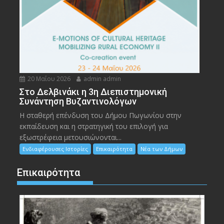
20 Μαΐου 2026
admin admin
Στο Δελβινάκι η 3η Διεπιστημονική
Συνάντηση Βυζαντινολόγων
Η σταθερή επένδυση του Δήμου Πωγωνίου στην
εκπαίδευση και η στρατηγική του επιλογή για
εξωστρέφεια μετουσιώνονται...
Ενδιαφέρουσες Ιστορίες
Επικαιρότητα
Νέα των Δήμων
Επικαιρότητα