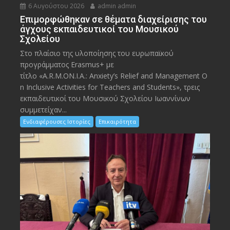
6 Αυγούστου 2026
admin admin
Eπιμορφώθηκαν σε θέματα διαχείρισης του
άγχους εκπαιδευτικοί του Μουσικού
Σχολείου
Στο πλαίσιο της υλοποίησης του ευρωπαϊκού
προγράμματος Erasmus+ με
τίτλο «A.R.M.ON.I.A.: Anxiety’s Relief and Management O
n Inclusive Activities for Teachers and Students», τρεις
εκπαιδευτικοί του Μουσικού Σχολείου Ιωαννίνων
συμμετείχαν...
Ενδιαφέρουσες Ιστορίες
Επικαιρότητα