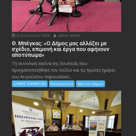
6 Αυγούστου 2026
admin admin
Θ. Μπέγκας: «Ο Δήμος μας αλλάζει με
σχέδιο, επιμονή και έργα που αφήνουν
αποτύπωμα»
Τη συνολική εικόνα της δουλειάς που
πραγματοποιήθηκε τον Ιούλιο και τις πρώτες ημέρες
του Αυγούστου παρουσίασε...
ΔΗΜΟΣ ΙΩΑΝΝΙΤΩΝ
Επικαιρότητα
Νέα των Δήμων