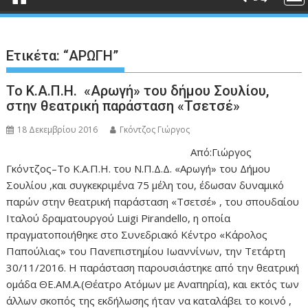
Ετικέτα:
“ΑΡΩΓΗ”
Το Κ.Α.Π.Η. «Αρωγή» του δήμου Σουλίου,
στην θεατρική παράσταση «Τσετσέ»
18 Δεκεμβρίου 2016
Γκόντζος Γιώργος
Από:Γιώργος
Γκόντζος–Το Κ.Α.Π.Η. του Ν.Π.Δ.Δ. «Αρωγή» του Δήμου
Σουλίου ,και συγκεκριμένα 75 μέλη του, έδωσαν δυναμικό
παρών στην θεατρική παράσταση «Τσετσέ» , του σπουδαίου
Ιταλού δραματουργού Luigi Pirandello, η οποία
πραγματοποιήθηκε στο Συνεδριακό Κέντρο «Κάρολος
Παπούλιας» του Πανεπιστημίου Ιωαννίνων, την Τετάρτη
30/11/2016. Η παράσταση παρουσιάστηκε από την θεατρική
ομάδα ΘΕ.ΑΜ.Α.(Θέατρο Ατόμων με Αναπηρία), και εκτός των
άλλων σκοπός της εκδήλωσης ήταν να καταλάβει το κοινό ,