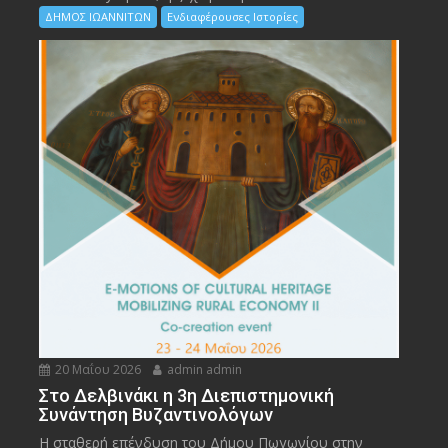
ΔΗΜΟΣ ΙΩΑΝΝΙΤΩΝ
Ενδιαφέρουσες Ιστορίες
20 Μαΐου 2026
admin admin
Στο Δελβινάκι η 3η Διεπιστημονική
Συνάντηση Βυζαντινολόγων
Η σταθερή επένδυση του Δήμου Πωγωνίου στην