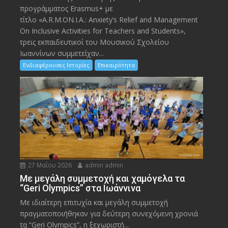
προγράμματος Erasmus+ με
τίτλο «A.R.M.ON.I.A.: Anxiety’s Relief and Management
On Inclusive Activities for Teachers and Students»,
τρεις εκπαιδευτικοί του Μουσικού Σχολείου
Ιωαννίνων συμμετείχαν...
Ενδιαφέρουσες Ιστορίες
Επικαιρότητα
27 Μαΐου 2026
admin admin
Με μεγάλη συμμετοχή και χαμόγελα τα
“Geri Olympics” στα Ιωάννινα
Με ιδιαίτερη επιτυχία και μεγάλη συμμετοχή
πραγματοποιήθηκαν για δεύτερη συνεχόμενη χρονιά
τα “Geri Olympics”, η ξεχωριστή...