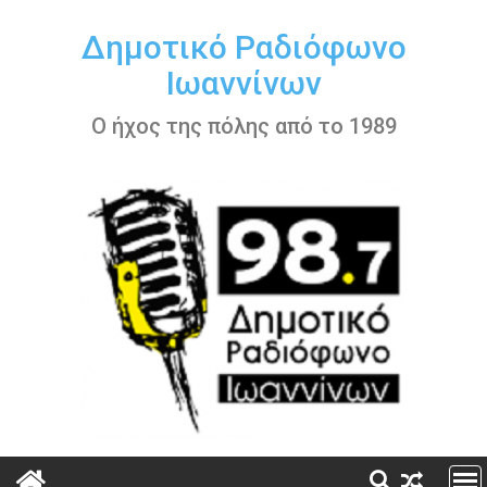
Περάστε
στο
Δημοτικό Ραδιόφωνο
περιεχόμενο
Ιωαννίνων
Ο ήχος της πόλης από το 1989