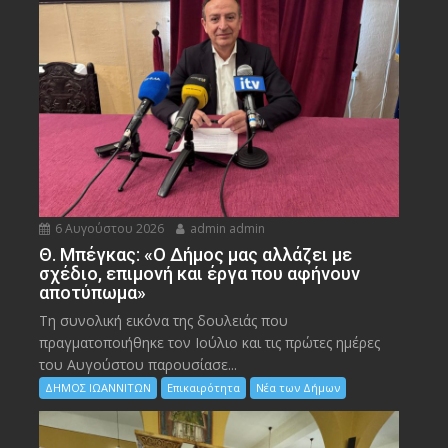
6 Αυγούστου 2026
admin admin
Θ. Μπέγκας: «Ο Δήμος μας αλλάζει με
σχέδιο, επιμονή και έργα που αφήνουν
αποτύπωμα»
Τη συνολική εικόνα της δουλειάς που
πραγματοποιήθηκε τον Ιούλιο και τις πρώτες ημέρες
του Αυγούστου παρουσίασε...
ΔΗΜΟΣ ΙΩΑΝΝΙΤΩΝ
Επικαιρότητα
Νέα των Δήμων