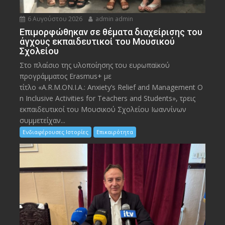
6 Αυγούστου 2026
admin admin
Eπιμορφώθηκαν σε θέματα διαχείρισης του
άγχους εκπαιδευτικοί του Μουσικού
Σχολείου
Στο πλαίσιο της υλοποίησης του ευρωπαϊκού
προγράμματος Erasmus+ με
τίτλο «A.R.M.ON.I.A.: Anxiety’s Relief and Management O
n Inclusive Activities for Teachers and Students», τρεις
εκπαιδευτικοί του Μουσικού Σχολείου Ιωαννίνων
συμμετείχαν...
Ενδιαφέρουσες Ιστορίες
Επικαιρότητα