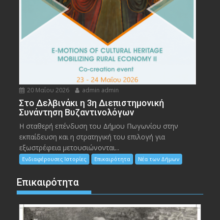
20 Μαΐου 2026
admin admin
Στο Δελβινάκι η 3η Διεπιστημονική
Συνάντηση Βυζαντινολόγων
Η σταθερή επένδυση του Δήμου Πωγωνίου στην
εκπαίδευση και η στρατηγική του επιλογή για
εξωστρέφεια μετουσιώνονται...
Ενδιαφέρουσες Ιστορίες
Επικαιρότητα
Νέα των Δήμων
Επικαιρότητα