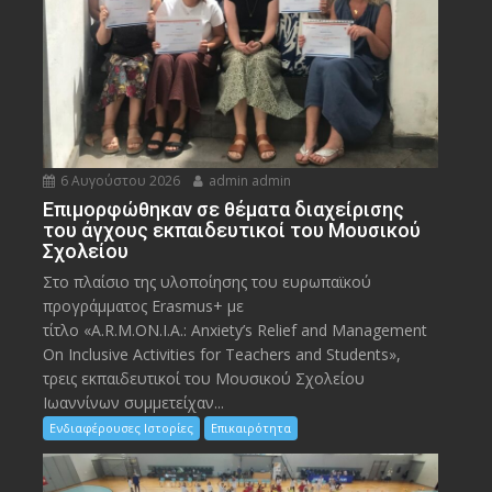
6 Αυγούστου 2026
admin admin
Eπιμορφώθηκαν σε θέματα διαχείρισης
του άγχους εκπαιδευτικοί του Μουσικού
Σχολείου
Στο πλαίσιο της υλοποίησης του ευρωπαϊκού
προγράμματος Erasmus+ με
τίτλο «A.R.M.ON.I.A.: Anxiety’s Relief and Management
On Inclusive Activities for Teachers and Students»,
τρεις εκπαιδευτικοί του Μουσικού Σχολείου
Ιωαννίνων συμμετείχαν...
Ενδιαφέρουσες Ιστορίες
Επικαιρότητα