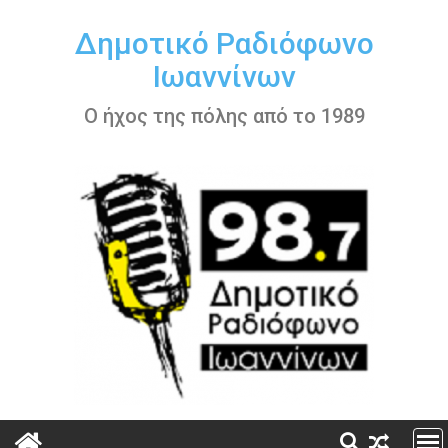
Περάστε
στο
Δημοτικό Ραδιόφωνο
περιεχόμενο
Ιωαννίνων
Ο ήχος της πόλης από το 1989