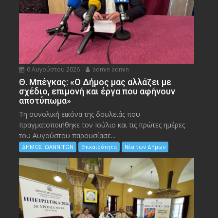
6 Αυγούστου 2026
admin admin
Θ. Μπέγκας: «Ο Δήμος μας αλλάζει με
σχέδιο, επιμονή και έργα που αφήνουν
αποτύπωμα»
Τη συνολική εικόνα της δουλειάς που
πραγματοποιήθηκε τον Ιούλιο και τις πρώτες ημέρες
του Αυγούστου παρουσίασε...
ΔΗΜΟΣ ΙΩΑΝΝΙΤΩΝ
Επικαιρότητα
Νέα των Δήμων