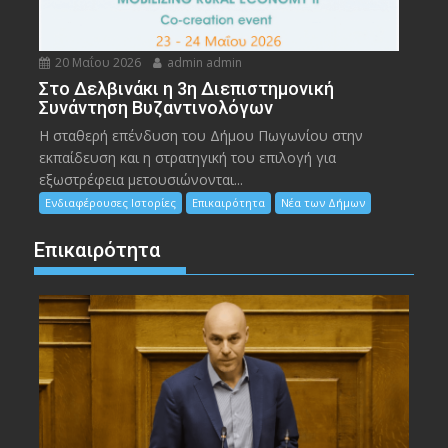
20 Μαΐου 2026
admin admin
Στο Δελβινάκι η 3η Διεπιστημονική
Συνάντηση Βυζαντινολόγων
Η σταθερή επένδυση του Δήμου Πωγωνίου στην
εκπαίδευση και η στρατηγική του επιλογή για
εξωστρέφεια μετουσιώνονται...
Ενδιαφέρουσες Ιστορίες
Επικαιρότητα
Νέα των Δήμων
Επικαιρότητα