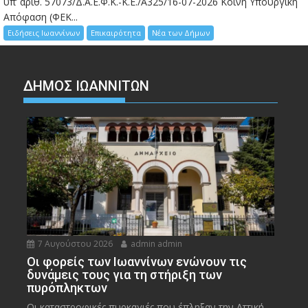
υπ’ αριθ. 57073/Δ.Α.Ε.Φ.Κ.-Κ.Ε./Α325/16-07-2026 Κοινή Υπουργική
Απόφαση (ΦΕΚ...
Ειδήσεις Ιωαννίνων
Επικαιρότητα
Νέα των Δήμων
ΔΗΜΟΣ ΙΩΑΝΝΙΤΩΝ
7 Αυγούστου 2026
admin admin
Οι φορείς των Ιωαννίνων ενώνουν τις
δυνάμεις τους για τη στήριξη των
πυρόπληκτων
Οι καταστροφικές πυρκαγιές που έπληξαν την Αττική