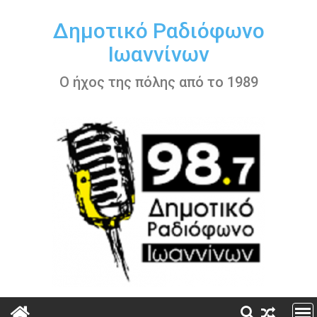
Περάστε
στο
Δημοτικό Ραδιόφωνο
περιεχόμενο
Ιωαννίνων
Ο ήχος της πόλης από το 1989