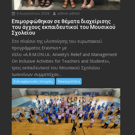
6 Αυγούστου 2026
admin admin
Eπιμορφώθηκαν σε θέματα διαχείρισης
του άγχους εκπαιδευτικοί του Μουσικού
Σχολείου
Στο πλαίσιο της υλοποίησης του ευρωπαϊκού
προγράμματος Erasmus+ με
τίτλο «A.R.M.ON.I.A.: Anxiety’s Relief and Management
On Inclusive Activities for Teachers and Students»,
τρεις εκπαιδευτικοί του Μουσικού Σχολείου
Ιωαννίνων συμμετείχαν...
Ενδιαφέρουσες Ιστορίες
Επικαιρότητα