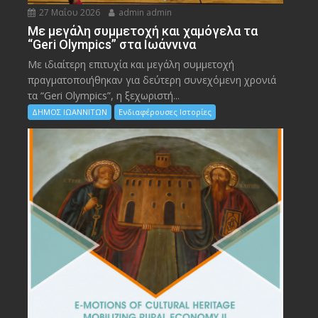
27 Μαΐου 2026
admin admin
Με μεγάλη συμμετοχή και χαμόγελα τα
“Geri Olympics” στα Ιωάννινα
Με ιδιαίτερη επιτυχία και μεγάλη συμμετοχή
πραγματοποιήθηκαν για δεύτερη συνεχόμενη χρονιά
τα “Geri Olympics”, η ξεχωριστή...
ΔΗΜΟΣ ΙΩΑΝΝΙΤΩΝ
Ενδιαφέρουσες Ιστορίες