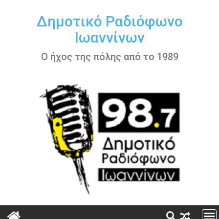
Περάστε
στο
Δημοτικό Ραδιόφωνο
περιεχόμενο
Ιωαννίνων
Ο ήχος της πόλης από το 1989