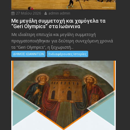
27 Μαΐου 2026
admin admin
Με μεγάλη συμμετοχή και χαμόγελα τα
“Geri Olympics” στα Ιωάννινα
Με ιδιαίτερη επιτυχία και μεγάλη συμμετοχή
πραγματοποιήθηκαν για δεύτερη συνεχόμενη χρονιά
τα “Geri Olympics”, η ξεχωριστή...
ΔΗΜΟΣ ΙΩΑΝΝΙΤΩΝ
Ενδιαφέρουσες Ιστορίες