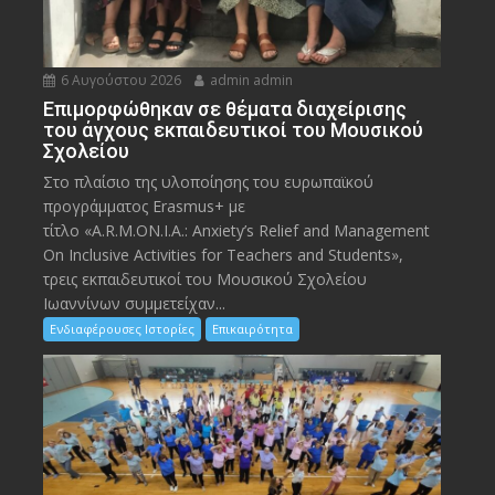
6 Αυγούστου 2026
admin admin
Eπιμορφώθηκαν σε θέματα διαχείρισης
του άγχους εκπαιδευτικοί του Μουσικού
Σχολείου
Στο πλαίσιο της υλοποίησης του ευρωπαϊκού
προγράμματος Erasmus+ με
τίτλο «A.R.M.ON.I.A.: Anxiety’s Relief and Management
On Inclusive Activities for Teachers and Students»,
τρεις εκπαιδευτικοί του Μουσικού Σχολείου
Ιωαννίνων συμμετείχαν...
Ενδιαφέρουσες Ιστορίες
Επικαιρότητα