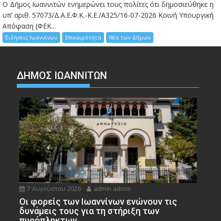
Ο Δήμος Ιωαννιτών ενημερώνει τους πολίτες ότι δημοσιεύθηκε η
υπ’ αριθ. 57073/Δ.Α.Ε.Φ.Κ.-Κ.Ε./Α325/16-07-2026 Κοινή Υπουργική
Απόφαση (ΦΕΚ...
Ειδήσεις Ιωαννίνων
Επικαιρότητα
Νέα των Δήμων
ΔΗΜΟΣ ΙΩΑΝΝΙΤΩΝ
7 Αυγούστου 2026
admin admin
Οι φορείς των Ιωαννίνων ενώνουν τις
δυνάμεις τους για τη στήριξη των
πυρόπληκτων