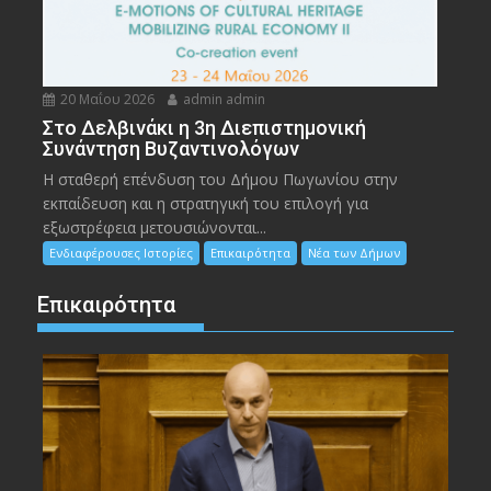
20 Μαΐου 2026
admin admin
Στο Δελβινάκι η 3η Διεπιστημονική
Συνάντηση Βυζαντινολόγων
Η σταθερή επένδυση του Δήμου Πωγωνίου στην
εκπαίδευση και η στρατηγική του επιλογή για
εξωστρέφεια μετουσιώνονται...
Ενδιαφέρουσες Ιστορίες
Επικαιρότητα
Νέα των Δήμων
Επικαιρότητα