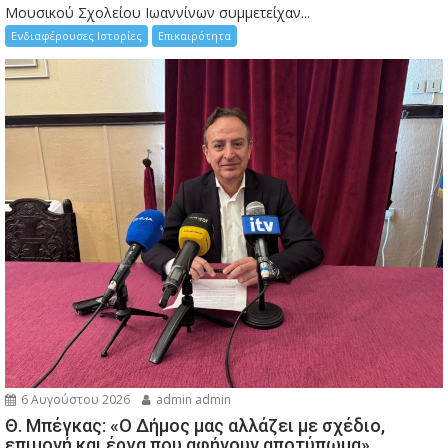
Μουσικού Σχολείου Ιωαννίνων συμμετείχαν...
Ενδιαφέρουσες Ιστορίες
Επικαιρότητα
6 Αυγούστου 2026
admin admin
Θ. Μπέγκας: «Ο Δήμος μας αλλάζει με σχέδιο,
επιμονή και έργα που αφήνουν αποτύπωμα»