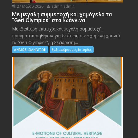
27 Μαΐου 2026
admin admin
Με μεγάλη συμμετοχή και χαμόγελα τα
“Geri Olympics” στα Ιωάννινα
Με ιδιαίτερη επιτυχία και μεγάλη συμμετοχή
πραγματοποιήθηκαν για δεύτερη συνεχόμενη χρονιά
τα “Geri Olympics”, η ξεχωριστή...
ΔΗΜΟΣ ΙΩΑΝΝΙΤΩΝ
Ενδιαφέρουσες Ιστορίες