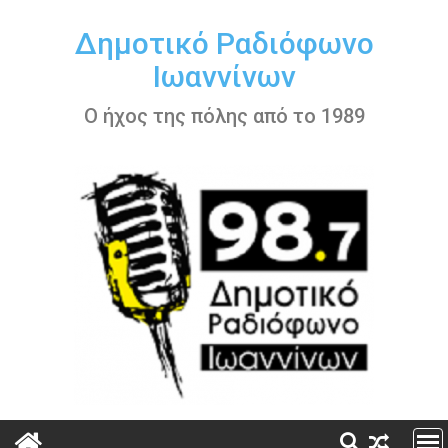
Περάστε
στο
Δημοτικό Ραδιόφωνο
περιεχόμενο
Ιωαννίνων
Ο ήχος της πόλης από το 1989