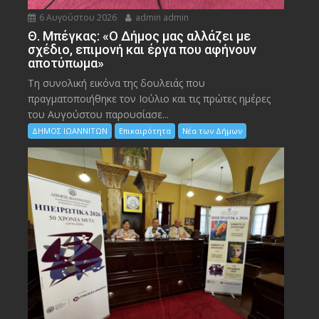
6 Αυγούστου 2026
admin admin
Θ. Μπέγκας: «Ο Δήμος μας αλλάζει με
σχέδιο, επιμονή και έργα που αφήνουν
αποτύπωμα»
Τη συνολική εικόνα της δουλειάς που
πραγματοποιήθηκε τον Ιούλιο και τις πρώτες ημέρες
του Αυγούστου παρουσίασε...
ΔΗΜΟΣ ΙΩΑΝΝΙΤΩΝ
Επικαιρότητα
Νέα των Δήμων