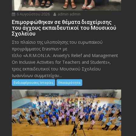
6 Αυγούστου 2026
admin admin
Eπιμορφώθηκαν σε θέματα διαχείρισης
του άγχους εκπαιδευτικοί του Μουσικού
Σχολείου
Στο πλαίσιο της υλοποίησης του ευρωπαϊκού
προγράμματος Erasmus+ με
τίτλο «A.R.M.ON.I.A.: Anxiety’s Relief and Management
On Inclusive Activities for Teachers and Students»,
τρεις εκπαιδευτικοί του Μουσικού Σχολείου
Ιωαννίνων συμμετείχαν...
Ενδιαφέρουσες Ιστορίες
Επικαιρότητα