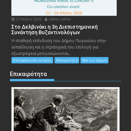
20 Μαΐου 2026
admin admin
Στο Δελβινάκι η 3η Διεπιστημονική
Συνάντηση Βυζαντινολόγων
Η σταθερή επένδυση του Δήμου Πωγωνίου στην
εκπαίδευση και η στρατηγική του επιλογή για
εξωστρέφεια μετουσιώνονται...
Ενδιαφέρουσες Ιστορίες
Επικαιρότητα
Νέα των Δήμων
Επικαιρότητα