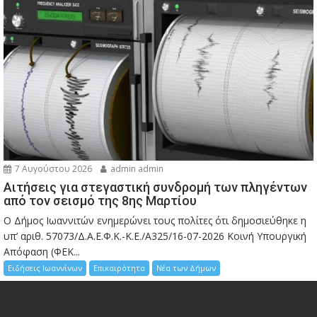
7 Αυγούστου 2026
admin admin
Αιτήσεις για στεγαστική συνδρομή των πληγέντων
από τον σεισμό της 8ης Μαρτίου
Ο Δήμος Ιωαννιτών ενημερώνει τους πολίτες ότι δημοσιεύθηκε η
υπ’ αριθ. 57073/Δ.Α.Ε.Φ.Κ.-Κ.Ε./Α325/16-07-2026 Κοινή Υπουργική
Απόφαση (ΦΕΚ...
Ειδήσεις Ιωαννίνων
Επικαιρότητα
Νέα των Δήμων