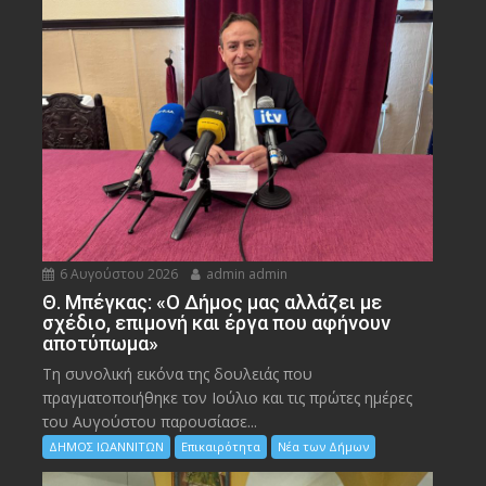
6 Αυγούστου 2026
admin admin
Θ. Μπέγκας: «Ο Δήμος μας αλλάζει με
σχέδιο, επιμονή και έργα που αφήνουν
αποτύπωμα»
Τη συνολική εικόνα της δουλειάς που
πραγματοποιήθηκε τον Ιούλιο και τις πρώτες ημέρες
του Αυγούστου παρουσίασε...
ΔΗΜΟΣ ΙΩΑΝΝΙΤΩΝ
Επικαιρότητα
Νέα των Δήμων