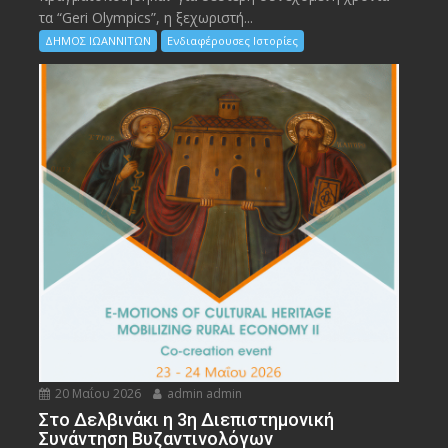
τα “Geri Olympics”, η ξεχωριστή...
ΔΗΜΟΣ ΙΩΑΝΝΙΤΩΝ
Ενδιαφέρουσες Ιστορίες
20 Μαΐου 2026
admin admin
Στο Δελβινάκι η 3η Διεπιστημονική
Συνάντηση Βυζαντινολόγων