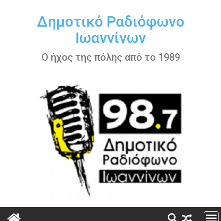
Περάστε
στο
Δημοτικό Ραδιόφωνο
περιεχόμενο
Ιωαννίνων
Ο ήχος της πόλης από το 1989