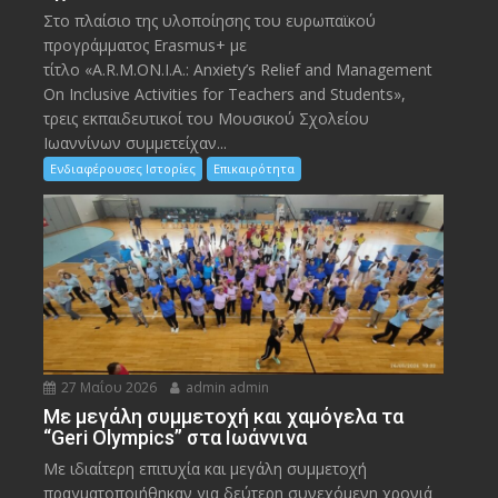
Στο πλαίσιο της υλοποίησης του ευρωπαϊκού
προγράμματος Erasmus+ με
τίτλο «A.R.M.ON.I.A.: Anxiety’s Relief and Management
On Inclusive Activities for Teachers and Students»,
τρεις εκπαιδευτικοί του Μουσικού Σχολείου
Ιωαννίνων συμμετείχαν...
Ενδιαφέρουσες Ιστορίες
Επικαιρότητα
27 Μαΐου 2026
admin admin
Με μεγάλη συμμετοχή και χαμόγελα τα
“Geri Olympics” στα Ιωάννινα
Με ιδιαίτερη επιτυχία και μεγάλη συμμετοχή
πραγματοποιήθηκαν για δεύτερη συνεχόμενη χρονιά