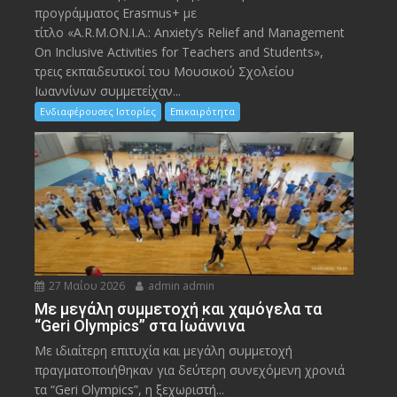
προγράμματος Erasmus+ με
τίτλο «A.R.M.ON.I.A.: Anxiety’s Relief and Management
On Inclusive Activities for Teachers and Students»,
τρεις εκπαιδευτικοί του Μουσικού Σχολείου
Ιωαννίνων συμμετείχαν...
Ενδιαφέρουσες Ιστορίες
Επικαιρότητα
27 Μαΐου 2026
admin admin
Με μεγάλη συμμετοχή και χαμόγελα τα
“Geri Olympics” στα Ιωάννινα
Με ιδιαίτερη επιτυχία και μεγάλη συμμετοχή
πραγματοποιήθηκαν για δεύτερη συνεχόμενη χρονιά
τα “Geri Olympics”, η ξεχωριστή...