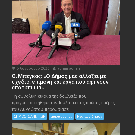
6 Αυγούστου 2026
admin admin
Θ. Μπέγκας: «Ο Δήμος μας αλλάζει με
σχέδιο, επιμονή και έργα που αφήνουν
αποτύπωμα»
Τη συνολική εικόνα της δουλειάς που
πραγματοποιήθηκε τον Ιούλιο και τις πρώτες ημέρες
του Αυγούστου παρουσίασε...
ΔΗΜΟΣ ΙΩΑΝΝΙΤΩΝ
Επικαιρότητα
Νέα των Δήμων