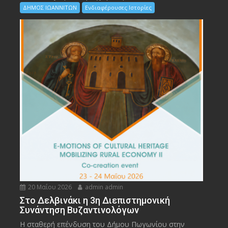
ΔΗΜΟΣ ΙΩΑΝΝΙΤΩΝ
Ενδιαφέρουσες Ιστορίες
20 Μαΐου 2026
admin admin
Στο Δελβινάκι η 3η Διεπιστημονική
Συνάντηση Βυζαντινολόγων
Η σταθερή επένδυση του Δήμου Πωγωνίου στην