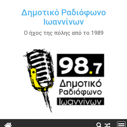
Περάστε
στο
Δημοτικό Ραδιόφωνο
περιεχόμενο
Ιωαννίνων
Ο ήχος της πόλης από το 1989