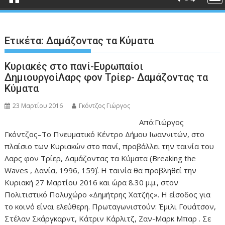
Ετικέτα:
Δαμάζοντας τα Κύματα
Κυριακές στο πανί-Ευρωπαίοι
ΔημιουργοίΛαρς φον Τρίερ- Δαμάζοντας τα
Κύματα
23 Μαρτίου 2016
Γκόντζος Γιώργος
Από:Γιώργος
Γκόντζος–Το Πνευματικό Κέντρο Δήμου Ιωαννιτών, στο
πλαίσιο των Κυριακών στο πανί, προβάλλει την ταινία του
Λαρς φον Τρίερ, Δαμάζοντας τα Κύματα (Breaking the
Waves , Δανία, 1996, 159΄). Η ταινία θα προβληθεί την
Κυριακή 27 Μαρτίου 2016 και ώρα 8.30 μ.μ., στον
Πολιτιστικό Πολυχώρο «Δημήτρης Χατζής». Η είσοδος για
το κοινό είναι ελεύθερη. Πρωταγωνιστούν: Έμιλι Γουάτσον,
Στέλαν Σκάργκαρντ, Κάτριν Κάρλιτζ, Ζαν-Μαρκ Μπαρ . Σε