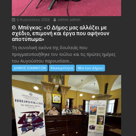
6 Αυγούστου 2026
admin admin
Θ. Μπέγκας: «Ο Δήμος μας αλλάζει με
σχέδιο, επιμονή και έργα που αφήνουν
αποτύπωμα»
Τη συνολική εικόνα της δουλειάς που
πραγματοποιήθηκε τον Ιούλιο και τις πρώτες ημέρες
του Αυγούστου παρουσίασε...
ΔΗΜΟΣ ΙΩΑΝΝΙΤΩΝ
Επικαιρότητα
Νέα των Δήμων