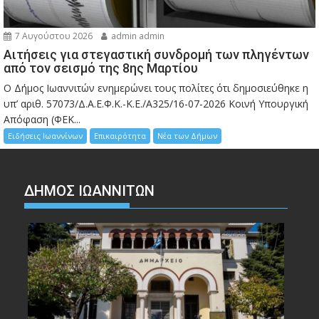
7 Αυγούστου 2026
admin admin
Αιτήσεις για στεγαστική συνδρομή των πληγέντων
από τον σεισμό της 8ης Μαρτίου
Ο Δήμος Ιωαννιτών ενημερώνει τους πολίτες ότι δημοσιεύθηκε η
υπ’ αριθ. 57073/Δ.Α.Ε.Φ.Κ.-Κ.Ε./Α325/16-07-2026 Κοινή Υπουργική
Απόφαση (ΦΕΚ...
Ειδήσεις Ιωαννίνων
Επικαιρότητα
Νέα των Δήμων
ΔΗΜΟΣ ΙΩΑΝΝΙΤΩΝ