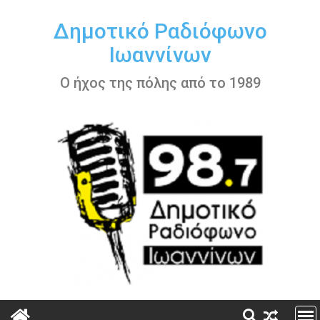
Περάστε
στο
Δημοτικό Ραδιόφωνο
περιεχόμενο
Ιωαννίνων
Ο ήχος της πόλης από το 1989