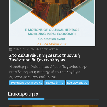
20 Μαΐου 2026
admin admin
Στο Δελβινάκι η 3η Διεπιστημονική
Συνάντηση Βυζαντινολόγων
Η σταθερή επένδυση του Δήμου Πωγωνίου στην
εκπαίδευση και η στρατηγική του επιλογή για
εξωστρέφεια μετουσιώνονται...
Ενδιαφέρουσες Ιστορίες
Επικαιρότητα
Νέα των Δήμων
Επικαιρότητα