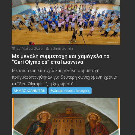
27 Μαΐου 2026
admin admin
Με μεγάλη συμμετοχή και χαμόγελα τα
“Geri Olympics” στα Ιωάννινα
Με ιδιαίτερη επιτυχία και μεγάλη συμμετοχή
πραγματοποιήθηκαν για δεύτερη συνεχόμενη χρονιά
τα “Geri Olympics”, η ξεχωριστή...
ΔΗΜΟΣ ΙΩΑΝΝΙΤΩΝ
Ενδιαφέρουσες Ιστορίες