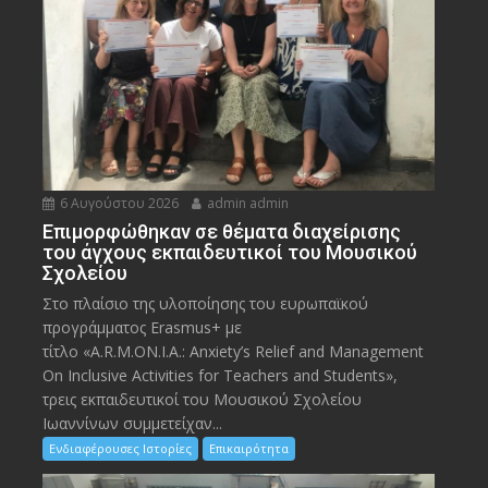
6 Αυγούστου 2026
admin admin
Eπιμορφώθηκαν σε θέματα διαχείρισης
του άγχους εκπαιδευτικοί του Μουσικού
Σχολείου
Στο πλαίσιο της υλοποίησης του ευρωπαϊκού
προγράμματος Erasmus+ με
τίτλο «A.R.M.ON.I.A.: Anxiety’s Relief and Management
On Inclusive Activities for Teachers and Students»,
τρεις εκπαιδευτικοί του Μουσικού Σχολείου
Ιωαννίνων συμμετείχαν...
Ενδιαφέρουσες Ιστορίες
Επικαιρότητα