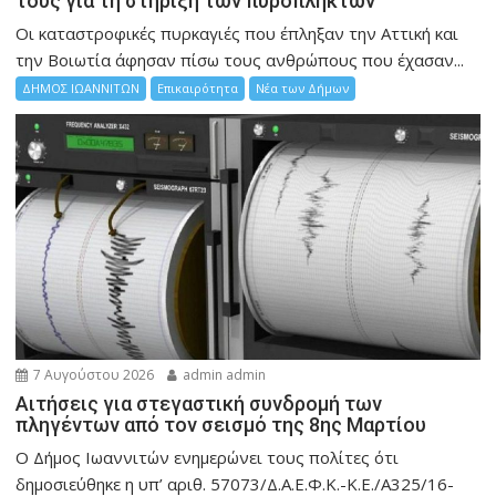
τους για τη στήριξη των πυρόπληκτων
Οι καταστροφικές πυρκαγιές που έπληξαν την Αττική και
την Bοιωτία άφησαν πίσω τους ανθρώπους που έχασαν...
ΔΗΜΟΣ ΙΩΑΝΝΙΤΩΝ
Επικαιρότητα
Νέα των Δήμων
7 Αυγούστου 2026
admin admin
Αιτήσεις για στεγαστική συνδρομή των
πληγέντων από τον σεισμό της 8ης Μαρτίου
Ο Δήμος Ιωαννιτών ενημερώνει τους πολίτες ότι
δημοσιεύθηκε η υπ’ αριθ. 57073/Δ.Α.Ε.Φ.Κ.-Κ.Ε./Α325/16-