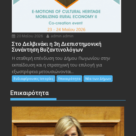
20 Μαΐου 2026
admin admin
Στο Δελβινάκι η 3η Διεπιστημονική
Συνάντηση Βυζαντινολόγων
Η σταθερή επένδυση του Δήμου Πωγωνίου στην
εκπαίδευση και η στρατηγική του επιλογή για
εξωστρέφεια μετουσιώνονται...
Ενδιαφέρουσες Ιστορίες
Επικαιρότητα
Νέα των Δήμων
Επικαιρότητα