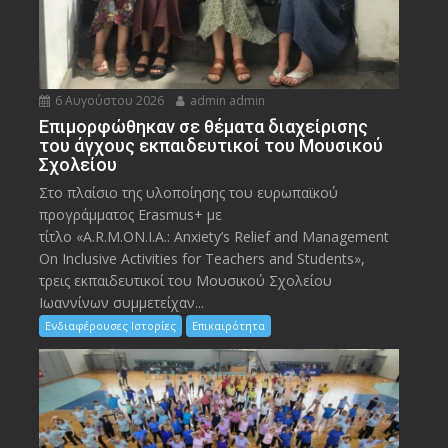
6 Αυγούστου 2026
admin admin
Eπιμορφώθηκαν σε θέματα διαχείρισης
του άγχους εκπαιδευτικοί του Μουσικού
Σχολείου
Στο πλαίσιο της υλοποίησης του ευρωπαϊκού
προγράμματος Erasmus+ με
τίτλο «A.R.M.ON.I.A.: Anxiety’s Relief and Management
On Inclusive Activities for Teachers and Students»,
τρεις εκπαιδευτικοί του Μουσικού Σχολείου
Ιωαννίνων συμμετείχαν...
Ενδιαφέρουσες Ιστορίες
Επικαιρότητα