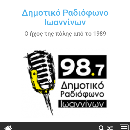
Περάστε
στο
Δημοτικό Ραδιόφωνο
περιεχόμενο
Ιωαννίνων
Ο ήχος της πόλης από το 1989