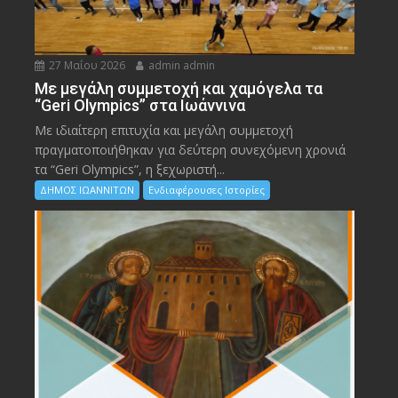
27 Μαΐου 2026
admin admin
Με μεγάλη συμμετοχή και χαμόγελα τα
“Geri Olympics” στα Ιωάννινα
Με ιδιαίτερη επιτυχία και μεγάλη συμμετοχή
πραγματοποιήθηκαν για δεύτερη συνεχόμενη χρονιά
τα “Geri Olympics”, η ξεχωριστή...
ΔΗΜΟΣ ΙΩΑΝΝΙΤΩΝ
Ενδιαφέρουσες Ιστορίες