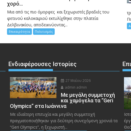
χορό…
Μια από τις πιο όμορφες και ξεχωριστές βραδιές του
η
τ
φετινού καλοκαιριού εκτυλίχθηκε στην πλατεία
Π
Δελβινακίου, αποδεικνύοντας...
Α
Επικαιρότητα
Πολιτισμός
Ενδιαφέρουσες Ιστορίες
Επ
27 Μαΐου 2026
admin admin
Με μεγάλη συμμετοχή
και χαμόγελα τα “Geri
Olympics” στα Ιωάννινα
Με ιδιαίτερη επιτυχία και μεγάλη συμμετοχή
Ιστ
πραγματοποιήθηκαν για δεύτερη συνεχόμενη χρονιά τα
έργ
“Geri Olympics”, η ξεχωριστή...
Θεό