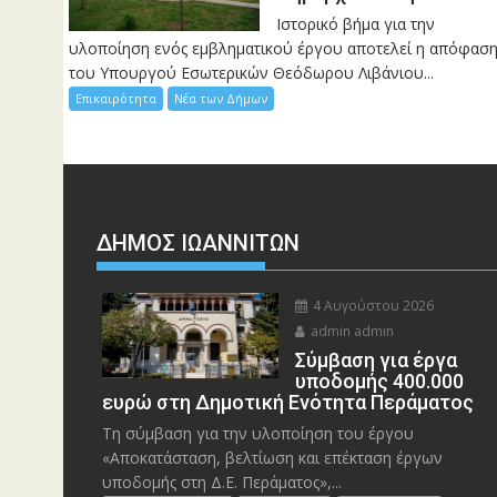
Ιστορικό βήμα για την
υλοποίηση ενός εμβληματικού έργου αποτελεί η απόφασ
του Υπουργού Εσωτερικών Θεόδωρου Λιβάνιου...
Επικαιρότητα
Νέα των Δήμων
ΔΗΜΟΣ ΙΩΑΝΝΙΤΩΝ
4 Αυγούστου 2026
admin admin
Σύμβαση για έργα
υποδομής 400.000
ευρώ στη Δημοτική Ενότητα Περάματος
Τη σύμβαση για την υλοποίηση του έργου
«Αποκατάσταση, βελτίωση και επέκταση έργων
υποδομής στη Δ.Ε. Περάματος»,...