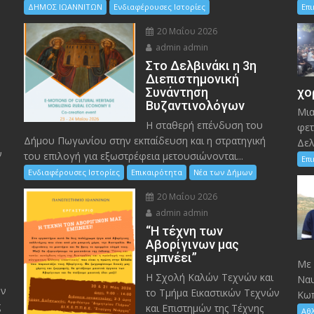
ΔΗΜΟΣ ΙΩΑΝΝΙΤΩΝ
Ενδιαφέρουσες Ιστορίες
Επ
20 Μαΐου 2026
admin admin
Στο Δελβινάκι η 3η
Διεπιστημονική
Συνάντηση
χο
Βυζαντινολόγων
Μια
Η σταθερή επένδυση του
φετ
Δήμου Πωγωνίου στην εκπαίδευση και η στρατηγική
Δελ
ν
του επιλογή για εξωστρέφεια μετουσιώνονται...
Επ
Ενδιαφέρουσες Ιστορίες
Επικαιρότητα
Νέα των Δήμων
20 Μαΐου 2026
admin admin
“Η τέχνη των
ς
Αβορίγινων μας
εμπνέει”
Mε 
Η Σχολή Καλών Τεχνών και
Ναυ
ον
το Τμήμα Εικαστικών Τεχνών
Κωπ
ς
και Επιστημών της Τέχνης
Αθ