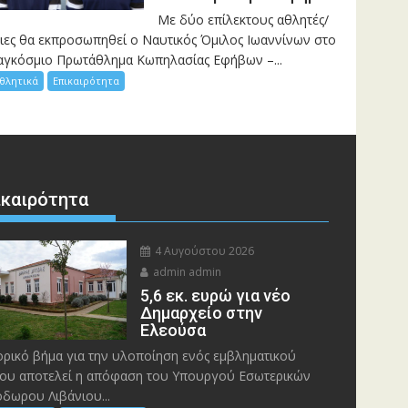
Mε δύο επίλεκτους αθλητές/
ριες θα εκπροσωπηθεί ο Ναυτικός Όμιλος Ιωαννίνων στο
αγκόσμιο Πρωτάθλημα Κωπηλασίας Εφήβων –...
θλητικά
Επικαιρότητα
ικαιρότητα
4 Αυγούστου 2026
admin admin
5,6 εκ. ευρώ για νέο
Δημαρχείο στην
Ελεούσα
ορικό βήμα για την υλοποίηση ενός εμβληματικού
ου αποτελεί η απόφαση του Υπουργού Εσωτερικών
δωρου Λιβάνιου...