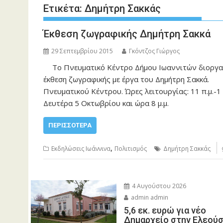
Ετικέτα:
Δημήτρη Σακκάς
Έκθεση ζωγραφικής Δημήτρη Σακκά
29 Σεπτεμβρίου 2015
Γκόντζος Γιώργος
Το Πνευματικό Κέντρο Δήμου Ιωαννιτών διοργαν
έκθεση ζωγραφικής με έργα του Δημήτρη Σακκά
Πνευματικού Κέντρου. Ώρες λειτουργίας: 11 π.μ.-1 
Δευτέρα 5 Οκτωβρίου και ώρα 8 μ.μ.
ΠΕΡΙΣΣΌΤΕΡΑ
,
Εκδηλώσεις Ιωάννινα
Πολιτισμός
Δημήτρη Σακκάς
4 Αυγούστου 2026
admin admin
5,6 εκ. ευρώ για νέο
Δημαρχείο στην Ελεού