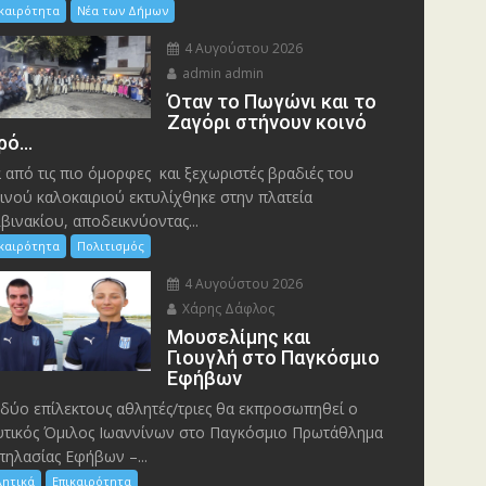
ικαιρότητα
Νέα των Δήμων
4 Αυγούστου 2026
admin admin
Όταν το Πωγώνι και το
Ζαγόρι στήνουν κοινό
ρό…
 από τις πιο όμορφες και ξεχωριστές βραδιές του
ινού καλοκαιριού εκτυλίχθηκε στην πλατεία
βινακίου, αποδεικνύοντας...
ικαιρότητα
Πολιτισμός
4 Αυγούστου 2026
Χάρης Δάφλος
Μουσελίμης και
Γιουγλή στο Παγκόσμιο
Εφήβων
δύο επίλεκτους αθλητές/τριες θα εκπροσωπηθεί ο
τικός Όμιλος Ιωαννίνων στο Παγκόσμιο Πρωτάθλημα
ηλασίας Εφήβων –...
λητικά
Επικαιρότητα