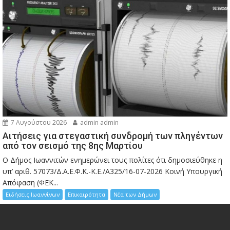
7 Αυγούστου 2026
admin admin
Αιτήσεις για στεγαστική συνδρομή των πληγέντων
από τον σεισμό της 8ης Μαρτίου
Ο Δήμος Ιωαννιτών ενημερώνει τους πολίτες ότι δημοσιεύθηκε η
υπ’ αριθ. 57073/Δ.Α.Ε.Φ.Κ.-Κ.Ε./Α325/16-07-2026 Κοινή Υπουργική
Απόφαση (ΦΕΚ...
Ειδήσεις Ιωαννίνων
Επικαιρότητα
Νέα των Δήμων