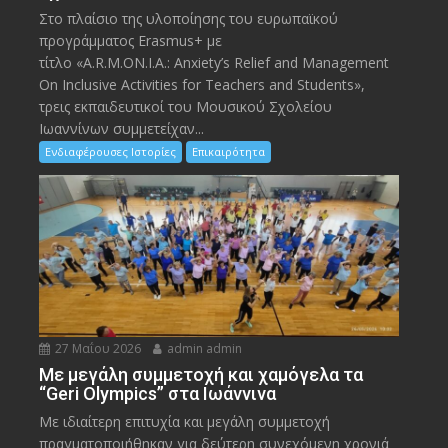
Στο πλαίσιο της υλοποίησης του ευρωπαϊκού
προγράμματος Erasmus+ με
τίτλο «A.R.M.ON.I.A.: Anxiety’s Relief and Management
On Inclusive Activities for Teachers and Students»,
τρεις εκπαιδευτικοί του Μουσικού Σχολείου
Ιωαννίνων συμμετείχαν...
Ενδιαφέρουσες Ιστορίες
Επικαιρότητα
27 Μαΐου 2026
admin admin
Με μεγάλη συμμετοχή και χαμόγελα τα
“Geri Olympics” στα Ιωάννινα
Με ιδιαίτερη επιτυχία και μεγάλη συμμετοχή
πραγματοποιήθηκαν για δεύτερη συνεχόμενη χρονιά