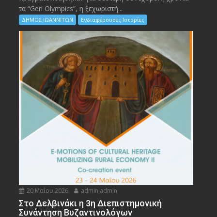
τα “Geri Olympics”, η ξεχωριστή...
ΔΗΜΟΣ ΙΩΑΝΝΙΤΩΝ
Ενδιαφέρουσες Ιστορίες
20 Μαΐου 2026
admin admin
Στο Δελβινάκι η 3η Διεπιστημονική
Συνάντηση Βυζαντινολόγων