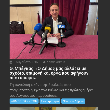
6 Αυγούστου 2026
admin admin
Θ. Μπέγκας: «Ο Δήμος μας αλλάζει με
σχέδιο, επιμονή και έργα που αφήνουν
αποτύπωμα»
Τη συνολική εικόνα της δουλειάς που
πραγματοποιήθηκε τον Ιούλιο και τις πρώτες ημέρες
του Αυγούστου παρουσίασε...
ΔΗΜΟΣ ΙΩΑΝΝΙΤΩΝ
Επικαιρότητα
Νέα των Δήμων