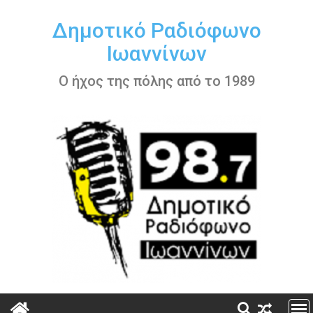
Περάστε
στο
Δημοτικό Ραδιόφωνο
περιεχόμενο
Ιωαννίνων
Ο ήχος της πόλης από το 1989