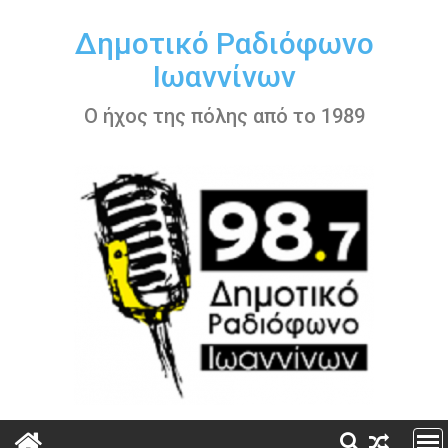
Περάστε
στο
Δημοτικό Ραδιόφωνο
περιεχόμενο
Ιωαννίνων
Ο ήχος της πόλης από το 1989