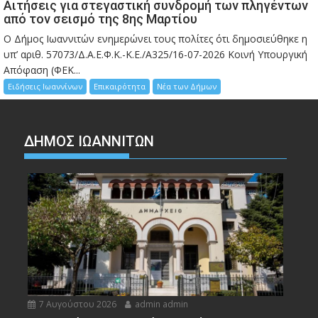
Αιτήσεις για στεγαστική συνδρομή των πληγέντων
από τον σεισμό της 8ης Μαρτίου
Ο Δήμος Ιωαννιτών ενημερώνει τους πολίτες ότι δημοσιεύθηκε η
υπ’ αριθ. 57073/Δ.Α.Ε.Φ.Κ.-Κ.Ε./Α325/16-07-2026 Κοινή Υπουργική
Απόφαση (ΦΕΚ...
Ειδήσεις Ιωαννίνων
Επικαιρότητα
Νέα των Δήμων
ΔΗΜΟΣ ΙΩΑΝΝΙΤΩΝ
7 Αυγούστου 2026
admin admin