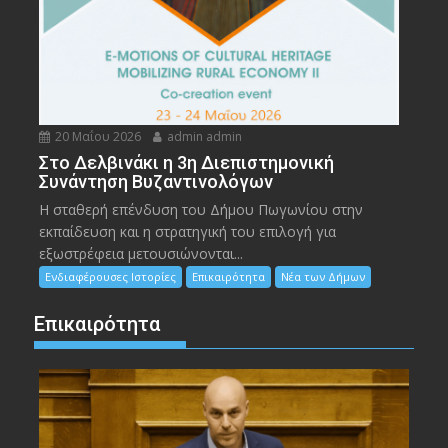
20 Μαΐου 2026
admin admin
Στο Δελβινάκι η 3η Διεπιστημονική
Συνάντηση Βυζαντινολόγων
Η σταθερή επένδυση του Δήμου Πωγωνίου στην
εκπαίδευση και η στρατηγική του επιλογή για
εξωστρέφεια μετουσιώνονται...
Ενδιαφέρουσες Ιστορίες
Επικαιρότητα
Νέα των Δήμων
Επικαιρότητα