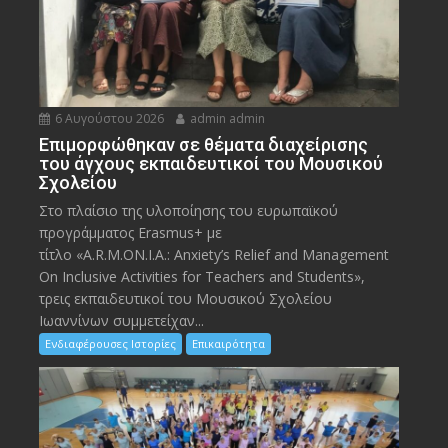
6 Αυγούστου 2026
admin admin
Eπιμορφώθηκαν σε θέματα διαχείρισης
του άγχους εκπαιδευτικοί του Μουσικού
Σχολείου
Στο πλαίσιο της υλοποίησης του ευρωπαϊκού
προγράμματος Erasmus+ με
τίτλο «A.R.M.ON.I.A.: Anxiety’s Relief and Management
On Inclusive Activities for Teachers and Students»,
τρεις εκπαιδευτικοί του Μουσικού Σχολείου
Ιωαννίνων συμμετείχαν...
Ενδιαφέρουσες Ιστορίες
Επικαιρότητα