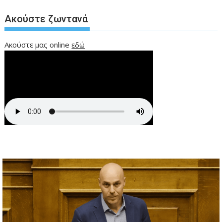
Ακούστε ζωντανά
Ακούστε μας online
εδώ