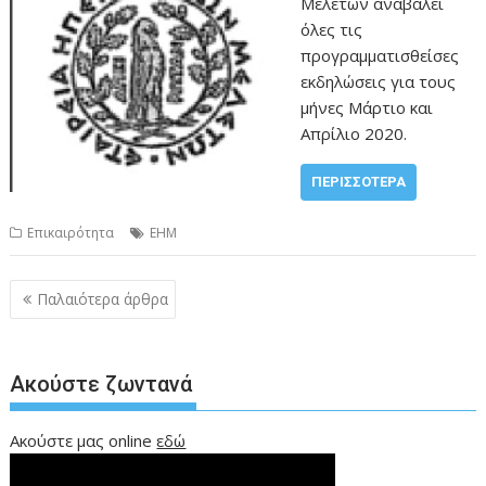
Μελετών αναβάλει
όλες τις
προγραμματισθείσες
εκδηλώσεις για τους
μήνες Μάρτιο και
Απρίλιο 2020.
ΠΕΡΙΣΣΌΤΕΡΑ
Επικαιρότητα
ΕΗΜ
Πλοήγηση
Παλαιότερα άρθρα
άρθρων
Ακούστε ζωντανά
Ακούστε μας online
εδώ