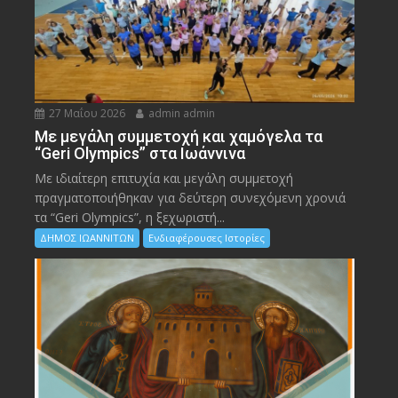
27 Μαΐου 2026
admin admin
Με μεγάλη συμμετοχή και χαμόγελα τα
“Geri Olympics” στα Ιωάννινα
Με ιδιαίτερη επιτυχία και μεγάλη συμμετοχή
πραγματοποιήθηκαν για δεύτερη συνεχόμενη χρονιά
τα “Geri Olympics”, η ξεχωριστή...
ΔΗΜΟΣ ΙΩΑΝΝΙΤΩΝ
Ενδιαφέρουσες Ιστορίες