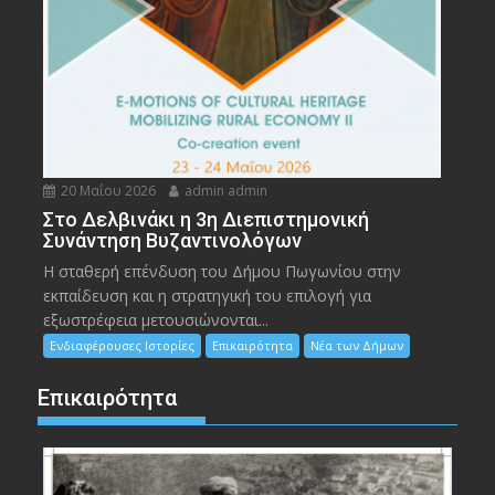
20 Μαΐου 2026
admin admin
Στο Δελβινάκι η 3η Διεπιστημονική
Συνάντηση Βυζαντινολόγων
Η σταθερή επένδυση του Δήμου Πωγωνίου στην
εκπαίδευση και η στρατηγική του επιλογή για
εξωστρέφεια μετουσιώνονται...
Ενδιαφέρουσες Ιστορίες
Επικαιρότητα
Νέα των Δήμων
Επικαιρότητα