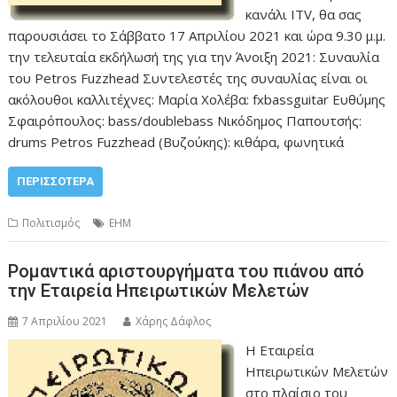
κανάλι ITV, θα σας
παρουσιάσει το Σάββατο 17 Απριλίου 2021 και ώρα 9.30 μ.μ.
την τελευταία εκδήλωσή της για την Άνοιξη 2021: Συναυλία
του Petros Fuzzhead Συντελεστές της συναυλίας είναι οι
ακόλουθοι καλλιτέχνες: Μαρία Χολέβα: fxbassguitar Ευθύμης
Σφαιρόπουλος: bass/doublebass Νικόδημος Παπουτσής:
drums Petros Fuzzhead (Βυζούκης): κιθάρα, φωνητικά
ΠΕΡΙΣΣΌΤΕΡΑ
Πολιτισμός
ΕΗΜ
Ρομαντικά αριστουργήματα του πιάνου από
την Εταιρεία Ηπειρωτικών Μελετών
7 Απριλίου 2021
Χάρης Δάφλος
Η Εταιρεία
Ηπειρωτικών Μελετών
στο πλαίσιο του