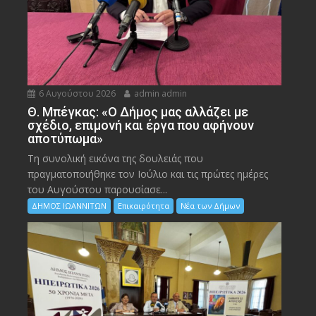
6 Αυγούστου 2026
admin admin
Θ. Μπέγκας: «Ο Δήμος μας αλλάζει με
σχέδιο, επιμονή και έργα που αφήνουν
αποτύπωμα»
Τη συνολική εικόνα της δουλειάς που
πραγματοποιήθηκε τον Ιούλιο και τις πρώτες ημέρες
του Αυγούστου παρουσίασε...
ΔΗΜΟΣ ΙΩΑΝΝΙΤΩΝ
Επικαιρότητα
Νέα των Δήμων