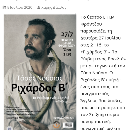
9 Ιουλίου 2020
Χάρης Δάφλος
Το θέατρο Ε.Η.Μ
Φρόντζου
παρουσιάζει τη
Δευτέρα 27 Ιουλίου
στις 21:15, το
«Ριχάρδος Β’ – Το
Ρέκβιεμ ενός Βασιλιά»
με πρωταγωνιστή τον
Τάσο Νούσια. Ο
Ριχάρδος Β’ υπήρξε
ένας από τους πιο
αινιγματικούς
Άγγλους βασιλιάδες,
που μετατράπηκε από
τον Σαίξπηρ σε μια
συναρπαστική,
συγκινητική, μελέτη