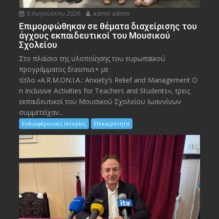
6 Αυγούστου 2026
admin admin
Eπιμορφώθηκαν σε θέματα διαχείρισης του
άγχους εκπαιδευτικοί του Μουσικού
Σχολείου
Στο πλαίσιο της υλοποίησης του ευρωπαϊκού
προγράμματος Erasmus+ με
τίτλο «A.R.M.ON.I.A.: Anxiety’s Relief and Management O
n Inclusive Activities for Teachers and Students», τρεις
εκπαιδευτικοί του Μουσικού Σχολείου Ιωαννίνων
συμμετείχαν...
Ενδιαφέρουσες Ιστορίες
Επικαιρότητα