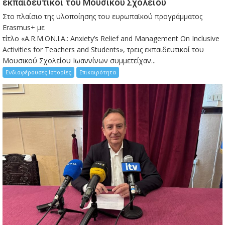
εκπαιδευτικοί του Μουσικού Σχολείου
Στο πλαίσιο της υλοποίησης του ευρωπαϊκού προγράμματος
Erasmus+ με
τίτλο «A.R.M.ON.I.A.: Anxiety’s Relief and Management On Inclusive
Activities for Teachers and Students», τρεις εκπαιδευτικοί του
Μουσικού Σχολείου Ιωαννίνων συμμετείχαν...
Ενδιαφέρουσες Ιστορίες
Επικαιρότητα