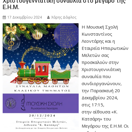
Χριστουγεννιάτικη συναυλία στο μέγαρο της
Ε.Η.Μ.
17 Δεκεμβρίου 2024
Χάρης Δάφλος
Η Μουσική Σχολή
Κωνσταντίνος
Λεοντάρης και η
Εταιρεία Ηπειρωτικών
Μελετών σας
προσκαλούν στην
Χριστουγεννιάτικη
συναυλία που
συνδιοργανώνουν,
την Παρασκευή 20
Δεκεμβρίου 2024,
στις 17:15,
στην αίθουσα «Κ.
Κατσάρη» του
Μεγάρου της Ε.Η.Μ. Οι