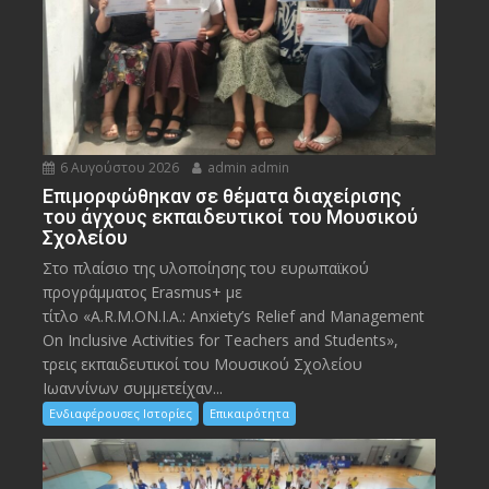
6 Αυγούστου 2026
admin admin
Eπιμορφώθηκαν σε θέματα διαχείρισης
του άγχους εκπαιδευτικοί του Μουσικού
Σχολείου
Στο πλαίσιο της υλοποίησης του ευρωπαϊκού
προγράμματος Erasmus+ με
τίτλο «A.R.M.ON.I.A.: Anxiety’s Relief and Management
On Inclusive Activities for Teachers and Students»,
τρεις εκπαιδευτικοί του Μουσικού Σχολείου
Ιωαννίνων συμμετείχαν...
Ενδιαφέρουσες Ιστορίες
Επικαιρότητα