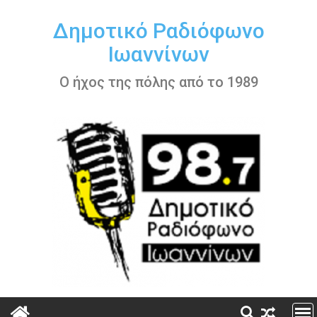
Περάστε
στο
Δημοτικό Ραδιόφωνο
περιεχόμενο
Ιωαννίνων
Ο ήχος της πόλης από το 1989