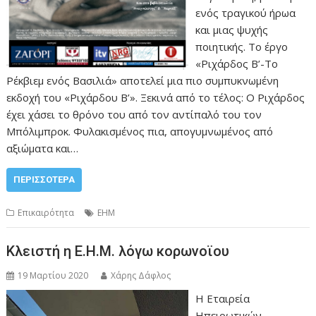
ενός τραγικού ήρωα
και μιας ψυχής
ποιητικής. Το έργο
«Ριχάρδος Β’-Το
Ρέκβιεμ ενός Βασιλιά» αποτελεί μια πιο συμπυκνωμένη
εκδοχή του «Ριχάρδου Β’». Ξεκινά από το τέλος: Ο Ριχάρδος
έχει χάσει το θρόνο του από τον αντίπαλό του τον
Μπόλιμπροκ. Φυλακισμένος πια, απογυμνωμένος από
αξιώματα και…
ΠΕΡΙΣΣΌΤΕΡΑ
Επικαιρότητα
ΕΗΜ
Κλειστή η Ε.Η.Μ. λόγω κορωνοϊου
19 Μαρτίου 2020
Χάρης Δάφλος
Η Εταιρεία
Ηπειρωτικών