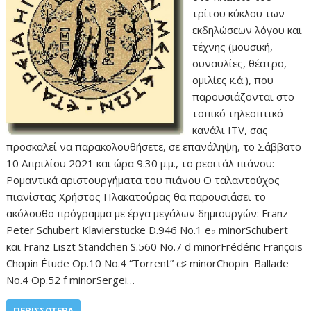
τρίτου κύκλου των
εκδηλώσεων λόγου και
τέχνης (μουσική,
συναυλίες, θέατρο,
ομιλίες κ.ά.), που
παρουσιάζονται στο
τοπικό τηλεοπτικό
κανάλι ITV, σας
προσκαλεί να παρακολουθήσετε, σε επανάληψη, το Σάββατο
10 Απριλίου 2021 και ώρα 9.30 μ.μ., το ρεσιτάλ πιάνου:
Ρομαντικά αριστουργήματα του πιάνου Ο ταλαντούχος
πιανίστας Χρήστος Πλακατούρας θα παρουσιάσει το
ακόλουθο πρόγραμμα με έργα μεγάλων δημιουργών: Franz
Peter Schubert Klavierstücke D.946 No.1 e♭ minorSchubert
και Franz Liszt Ständchen S.560 No.7 d minorFrédéric François
Chopin Étude Op.10 No.4 “Torrent” c♯ minorChopin Ballade
No.4 Op.52 f minorSergei…
ΠΕΡΙΣΣΌΤΕΡΑ