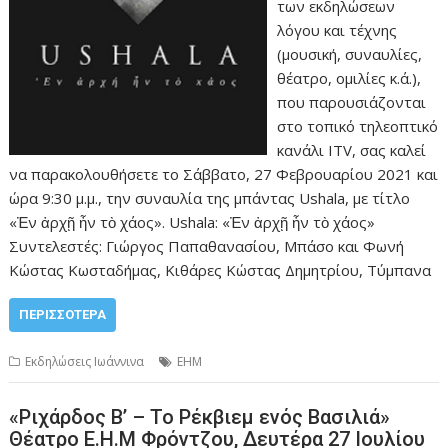
των εκδηλώσεων
λόγου και τέχνης
(μουσική, συναυλίες,
θέατρο, ομιλίες κ.ά.),
που παρουσιάζονται
στο τοπικό τηλεοπτικό
κανάλι ITV, σας καλεί
να παρακολουθήσετε το Σάββατο, 27 Φεβρουαρίου 2021 και
ώρα 9:30 μ.μ., την συναυλία της μπάντας Ushala, με τίτλο
«Ἐν ἀρχῇ ἦν τὸ χάος». Ushala: «Ἐν ἀρχῇ ἦν τὸ χάος»
Συντελεστές: Γιώργος Παπαθανασίου, Μπάσο και Φωνή
Κώστας Κωσταδήμας, Κιθάρες Κώστας Δημητρίου, Τύμπανα
ΠΕΡΙΣΣΌΤΕΡΑ
Εκδηλώσεις Ιωάννινα
ΕΗΜ
«Ριχάρδος Β’ – Το Ρέκβιεμ ενός Βασιλιά»
Θέατρο Ε.Η.Μ Φρόντζου, Δευτέρα 27 Ιουλίου