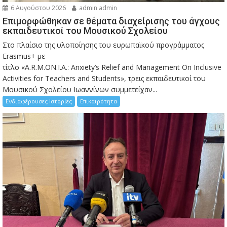
6 Αυγούστου 2026
admin admin
Eπιμορφώθηκαν σε θέματα διαχείρισης του άγχους
εκπαιδευτικοί του Μουσικού Σχολείου
Στο πλαίσιο της υλοποίησης του ευρωπαϊκού προγράμματος
Erasmus+ με
τίτλο «A.R.M.ON.I.A.: Anxiety’s Relief and Management On Inclusive
Activities for Teachers and Students», τρεις εκπαιδευτικοί του
Μουσικού Σχολείου Ιωαννίνων συμμετείχαν...
Ενδιαφέρουσες Ιστορίες
Επικαιρότητα