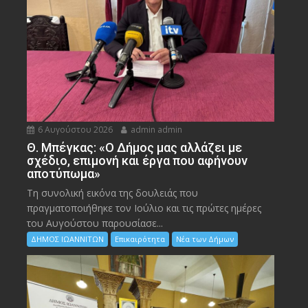
6 Αυγούστου 2026
admin admin
Θ. Μπέγκας: «Ο Δήμος μας αλλάζει με
σχέδιο, επιμονή και έργα που αφήνουν
αποτύπωμα»
Τη συνολική εικόνα της δουλειάς που
πραγματοποιήθηκε τον Ιούλιο και τις πρώτες ημέρες
του Αυγούστου παρουσίασε...
ΔΗΜΟΣ ΙΩΑΝΝΙΤΩΝ
Επικαιρότητα
Νέα των Δήμων