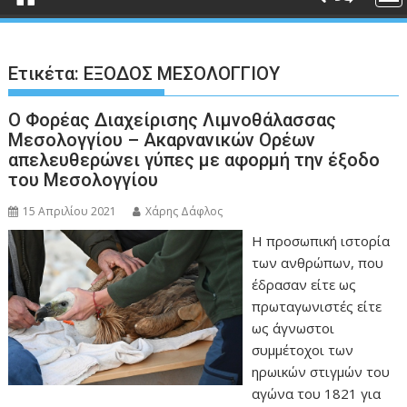
Ετικέτα:
ΕΞΟΔΟΣ ΜΕΣΟΛΟΓΓΙΟΥ
Ο Φορέας Διαχείρισης Λιμνοθάλασσας
Μεσολογγίου – Ακαρνανικών Ορέων
απελευθερώνει γύπες με αφορμή την έξοδο
του Μεσολογγίου
15 Απριλίου 2021
Χάρης Δάφλος
Η προσωπική ιστορία
των ανθρώπων, που
έδρασαν είτε ως
πρωταγωνιστές είτε
ως άγνωστοι
συμμέτοχοι των
ηρωικών στιγμών του
αγώνα του 1821 για