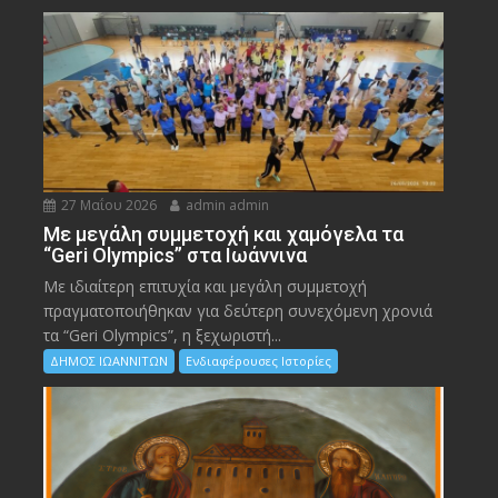
27 Μαΐου 2026
admin admin
Με μεγάλη συμμετοχή και χαμόγελα τα
“Geri Olympics” στα Ιωάννινα
Με ιδιαίτερη επιτυχία και μεγάλη συμμετοχή
πραγματοποιήθηκαν για δεύτερη συνεχόμενη χρονιά
τα “Geri Olympics”, η ξεχωριστή...
ΔΗΜΟΣ ΙΩΑΝΝΙΤΩΝ
Ενδιαφέρουσες Ιστορίες