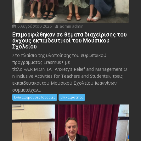
6 Αυγούστου 2026
admin admin
Eπιμορφώθηκαν σε θέματα διαχείρισης του
άγχους εκπαιδευτικοί του Μουσικού
Σχολείου
Στο πλαίσιο της υλοποίησης του ευρωπαϊκού
προγράμματος Erasmus+ με
τίτλο «A.R.M.ON.I.A.: Anxiety’s Relief and Management O
n Inclusive Activities for Teachers and Students», τρεις
εκπαιδευτικοί του Μουσικού Σχολείου Ιωαννίνων
συμμετείχαν...
Ενδιαφέρουσες Ιστορίες
Επικαιρότητα