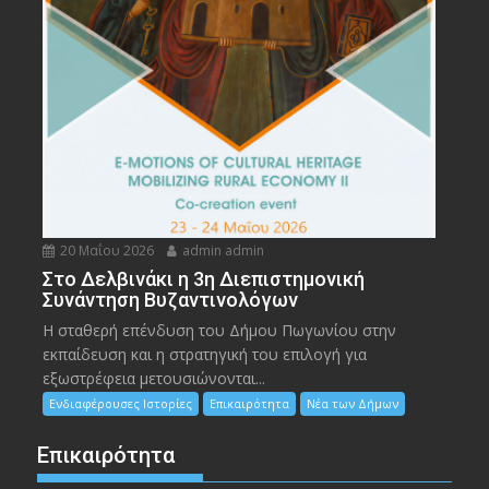
20 Μαΐου 2026
admin admin
Στο Δελβινάκι η 3η Διεπιστημονική
Συνάντηση Βυζαντινολόγων
Η σταθερή επένδυση του Δήμου Πωγωνίου στην
εκπαίδευση και η στρατηγική του επιλογή για
εξωστρέφεια μετουσιώνονται...
Ενδιαφέρουσες Ιστορίες
Επικαιρότητα
Νέα των Δήμων
Επικαιρότητα