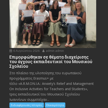
6 Αυγούστου 2026
admin admin
Eπιμορφώθηκαν σε θέματα διαχείρισης
του άγχους εκπαιδευτικοί του Μουσικού
Σχολείου
Στο πλαίσιο της υλοποίησης του ευρωπαϊκού
προγράμματος Erasmus+ με
τίτλο «A.R.M.ON.I.A.: Anxiety’s Relief and Management
On Inclusive Activities for Teachers and Students»,
τρεις εκπαιδευτικοί του Μουσικού Σχολείου
Ιωαννίνων συμμετείχαν...
Ενδιαφέρουσες Ιστορίες
Επικαιρότητα