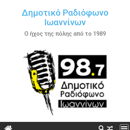
Περάστε
στο
Δημοτικό Ραδιόφωνο
περιεχόμενο
Ιωαννίνων
Ο ήχος της πόλης από το 1989