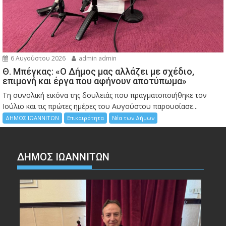
6 Αυγούστου 2026
admin admin
Θ. Μπέγκας: «Ο Δήμος μας αλλάζει με σχέδιο,
επιμονή και έργα που αφήνουν αποτύπωμα»
Τη συνολική εικόνα της δουλειάς που πραγματοποιήθηκε τον
Ιούλιο και τις πρώτες ημέρες του Αυγούστου παρουσίασε...
ΔΗΜΟΣ ΙΩΑΝΝΙΤΩΝ
Επικαιρότητα
Νέα των Δήμων
ΔΗΜΟΣ ΙΩΑΝΝΙΤΩΝ