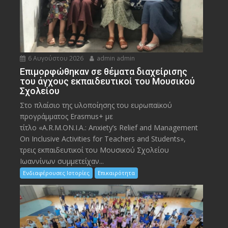
6 Αυγούστου 2026
admin admin
Eπιμορφώθηκαν σε θέματα διαχείρισης
του άγχους εκπαιδευτικοί του Μουσικού
Σχολείου
Στο πλαίσιο της υλοποίησης του ευρωπαϊκού
προγράμματος Erasmus+ με
τίτλο «A.R.M.ON.I.A.: Anxiety’s Relief and Management
On Inclusive Activities for Teachers and Students»,
τρεις εκπαιδευτικοί του Μουσικού Σχολείου
Ιωαννίνων συμμετείχαν...
Ενδιαφέρουσες Ιστορίες
Επικαιρότητα