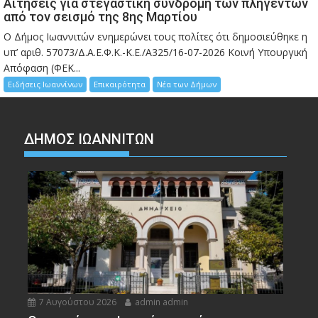
Αιτήσεις για στεγαστική συνδρομή των πληγέντων
από τον σεισμό της 8ης Μαρτίου
Ο Δήμος Ιωαννιτών ενημερώνει τους πολίτες ότι δημοσιεύθηκε η
υπ’ αριθ. 57073/Δ.Α.Ε.Φ.Κ.-Κ.Ε./Α325/16-07-2026 Κοινή Υπουργική
Απόφαση (ΦΕΚ...
Ειδήσεις Ιωαννίνων
Επικαιρότητα
Νέα των Δήμων
ΔΗΜΟΣ ΙΩΑΝΝΙΤΩΝ
7 Αυγούστου 2026
admin admin