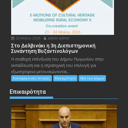
20 Μαΐου 2026
admin admin
Στο Δελβινάκι η 3η Διεπιστημονική
Συνάντηση Βυζαντινολόγων
Η σταθερή επένδυση του Δήμου Πωγωνίου στην
εκπαίδευση και η στρατηγική του επιλογή για
εξωστρέφεια μετουσιώνονται...
Ενδιαφέρουσες Ιστορίες
Επικαιρότητα
Νέα των Δήμων
Επικαιρότητα