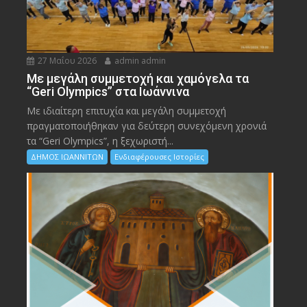
27 Μαΐου 2026
admin admin
Με μεγάλη συμμετοχή και χαμόγελα τα
“Geri Olympics” στα Ιωάννινα
Με ιδιαίτερη επιτυχία και μεγάλη συμμετοχή
πραγματοποιήθηκαν για δεύτερη συνεχόμενη χρονιά
τα “Geri Olympics”, η ξεχωριστή...
ΔΗΜΟΣ ΙΩΑΝΝΙΤΩΝ
Ενδιαφέρουσες Ιστορίες