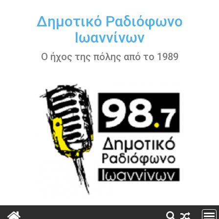
Περάστε
στο
Δημοτικό Ραδιόφωνο
περιεχόμενο
Ιωαννίνων
Ο ήχος της πόλης από το 1989