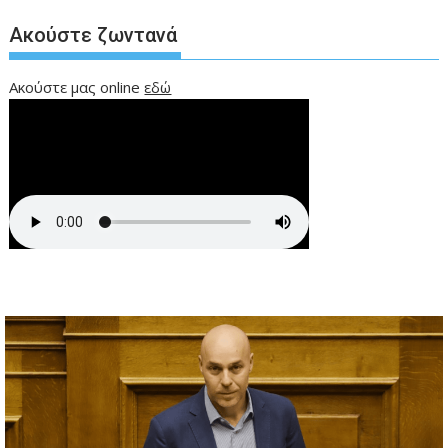
Ακούστε ζωντανά
Ακούστε μας online
εδώ