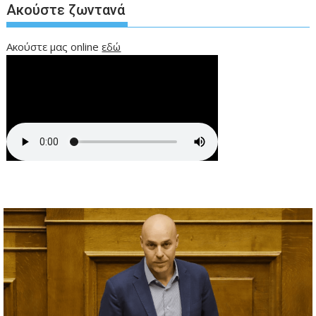
Ακούστε ζωντανά
Ακούστε μας online
εδώ