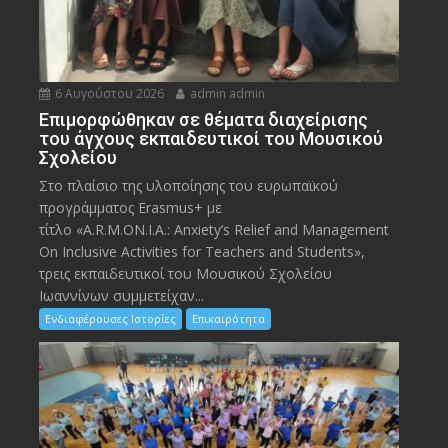
6 Αυγούστου 2026
admin admin
Eπιμορφώθηκαν σε θέματα διαχείρισης
του άγχους εκπαιδευτικοί του Μουσικού
Σχολείου
Στο πλαίσιο της υλοποίησης του ευρωπαϊκού
προγράμματος Erasmus+ με
τίτλο «A.R.M.ON.I.A.: Anxiety’s Relief and Management
On Inclusive Activities for Teachers and Students»,
τρεις εκπαιδευτικοί του Μουσικού Σχολείου
Ιωαννίνων συμμετείχαν...
Ενδιαφέρουσες Ιστορίες
Επικαιρότητα