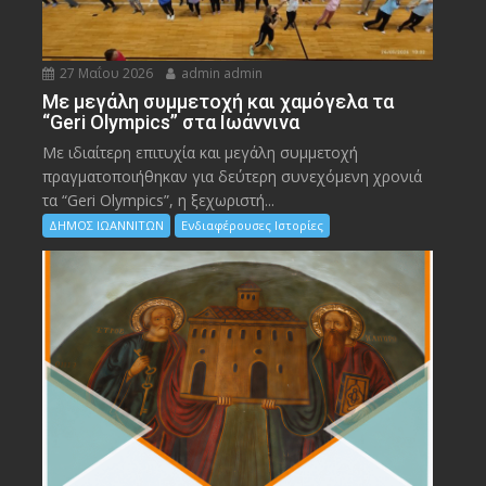
27 Μαΐου 2026
admin admin
Με μεγάλη συμμετοχή και χαμόγελα τα
“Geri Olympics” στα Ιωάννινα
Με ιδιαίτερη επιτυχία και μεγάλη συμμετοχή
πραγματοποιήθηκαν για δεύτερη συνεχόμενη χρονιά
τα “Geri Olympics”, η ξεχωριστή...
ΔΗΜΟΣ ΙΩΑΝΝΙΤΩΝ
Ενδιαφέρουσες Ιστορίες