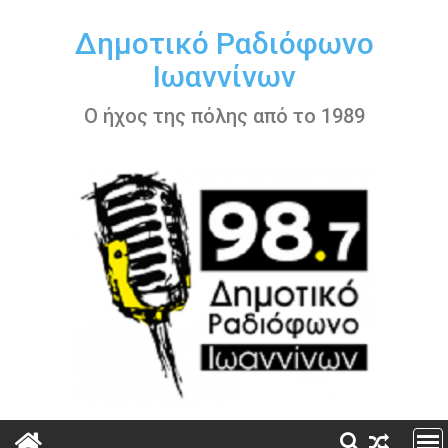
Περάστε
στο
Δημοτικό Ραδιόφωνο
περιεχόμενο
Ιωαννίνων
Ο ήχος της πόλης από το 1989