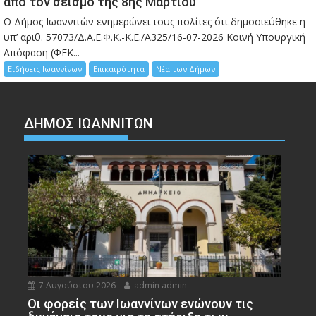
από τον σεισμό της 8ης Μαρτίου
Ο Δήμος Ιωαννιτών ενημερώνει τους πολίτες ότι δημοσιεύθηκε η
υπ’ αριθ. 57073/Δ.Α.Ε.Φ.Κ.-Κ.Ε./Α325/16-07-2026 Κοινή Υπουργική
Απόφαση (ΦΕΚ...
Ειδήσεις Ιωαννίνων
Επικαιρότητα
Νέα των Δήμων
ΔΗΜΟΣ ΙΩΑΝΝΙΤΩΝ
7 Αυγούστου 2026
admin admin
Οι φορείς των Ιωαννίνων ενώνουν τις