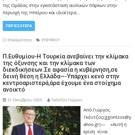
της Ομάδας στην εγκατάσταση αιολικών πάρκων στην
περιοχή της Ηπείρου και ιδιαίτερα…
ΠΕΡΙΣΣΌΤΕΡΑ
Επικαιρότητα
ΕΥΘΥΜΙΟΥ
Π.Ευθυμίου-Η Τουρκία ανεβαίνει την κλίμακα
της όξυνσης και την κλίμακα των
διεκδικήσεων.Σε αφασία η κυβέρνηση,σε
δεινή θέση η Ελλάδα—-Υπάρχει κενό στην
κεντροαριστερά,άρα έχουμε ένα στοίχημα
ανοικτό
21 Οκτωβρίου 2020
Γκόντζος Γιώργος
Από:Γιώργος
Γκόντζος(ggontzos@y
ahoo.gr)— «Αυτή η
κρίση είναι