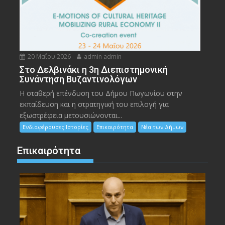
20 Μαΐου 2026
admin admin
Στο Δελβινάκι η 3η Διεπιστημονική
Συνάντηση Βυζαντινολόγων
Η σταθερή επένδυση του Δήμου Πωγωνίου στην
εκπαίδευση και η στρατηγική του επιλογή για
εξωστρέφεια μετουσιώνονται...
Ενδιαφέρουσες Ιστορίες
Επικαιρότητα
Νέα των Δήμων
Επικαιρότητα