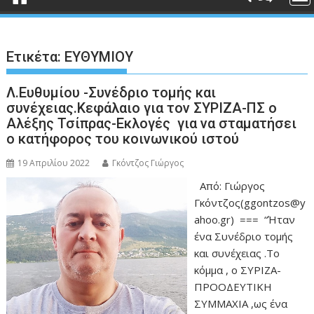
Ετικέτα:
ΕΥΘΥΜΙΟΥ
Λ.Ευθυμίου -Συνέδριο τομής και
συνέχειας.Κεφάλαιο για τον ΣΥΡΙΖΑ-ΠΣ ο
Αλέξης Τσίπρας-Εκλογές για να σταματήσει
ο κατήφορος του κοινωνικού ιστού
19 Απριλίου 2022
Γκόντζος Γιώργος
Από: Γιώργος
Γκόντζος(ggontzos@y
ahoo.gr) === “Ήταν
ένα Συνέδριο τομής
και συνέχειας .Το
κόμμα , ο ΣΥΡΙΖΑ-
ΠΡΟΟΔΕΥΤΙΚΗ
ΣΥΜΜΑΧΙΑ ,ως ένα