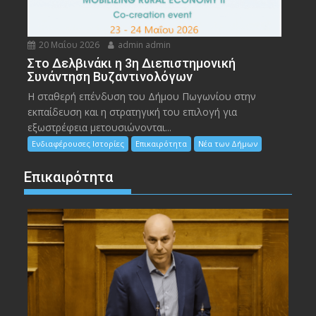
20 Μαΐου 2026
admin admin
Στο Δελβινάκι η 3η Διεπιστημονική
Συνάντηση Βυζαντινολόγων
Η σταθερή επένδυση του Δήμου Πωγωνίου στην
εκπαίδευση και η στρατηγική του επιλογή για
εξωστρέφεια μετουσιώνονται...
Ενδιαφέρουσες Ιστορίες
Επικαιρότητα
Νέα των Δήμων
Επικαιρότητα