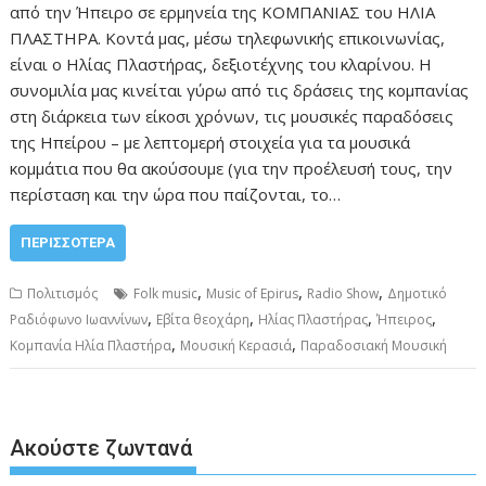
από την Ήπειρο σε ερμηνεία της ΚΟΜΠΑΝΙΑΣ του ΗΛΙΑ
ΠΛΑΣΤΗΡΑ. Κοντά μας, μέσω τηλεφωνικής επικοινωνίας,
είναι ο Ηλίας Πλαστήρας, δεξιοτέχνης του κλαρίνου. Η
συνομιλία μας κινείται γύρω από τις δράσεις της κομπανίας
στη διάρκεια των είκοσι χρόνων, τις μουσικές παραδόσεις
της Ηπείρου – με λεπτομερή στοιχεία για τα μουσικά
κομμάτια που θα ακούσουμε (για την προέλευσή τους, την
περίσταση και την ώρα που παίζονται, το…
ΠΕΡΙΣΣΌΤΕΡΑ
,
,
,
Πολιτισμός
Folk music
Music of Epirus
Radio Show
Δημοτικό
,
,
,
,
Ραδιόφωνο Ιωαννίνων
Εβίτα θεοχάρη
Ηλίας Πλαστήρας
Ήπειρος
,
,
Κομπανία Ηλία Πλαστήρα
Μουσική Κερασιά
Παραδοσιακή Μουσική
Ακούστε ζωντανά