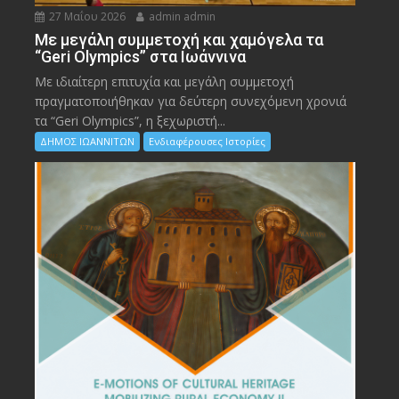
27 Μαΐου 2026
admin admin
Με μεγάλη συμμετοχή και χαμόγελα τα
“Geri Olympics” στα Ιωάννινα
Με ιδιαίτερη επιτυχία και μεγάλη συμμετοχή
πραγματοποιήθηκαν για δεύτερη συνεχόμενη χρονιά
τα “Geri Olympics”, η ξεχωριστή...
ΔΗΜΟΣ ΙΩΑΝΝΙΤΩΝ
Ενδιαφέρουσες Ιστορίες