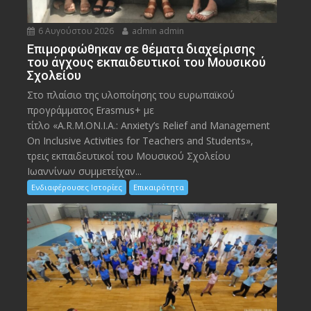
6 Αυγούστου 2026
admin admin
Eπιμορφώθηκαν σε θέματα διαχείρισης
του άγχους εκπαιδευτικοί του Μουσικού
Σχολείου
Στο πλαίσιο της υλοποίησης του ευρωπαϊκού
προγράμματος Erasmus+ με
τίτλο «A.R.M.ON.I.A.: Anxiety’s Relief and Management
On Inclusive Activities for Teachers and Students»,
τρεις εκπαιδευτικοί του Μουσικού Σχολείου
Ιωαννίνων συμμετείχαν...
Ενδιαφέρουσες Ιστορίες
Επικαιρότητα