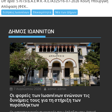
υπ’ αριθ. 57073/Δ.Α.Ε.Φ.Κ.-Κ.Ε./Α325/16-07-2026 Κοινή Υπουργική
Απόφαση (ΦΕΚ...
Ειδήσεις Ιωαννίνων
Επικαιρότητα
Νέα των Δήμων
ΔΗΜΟΣ ΙΩΑΝΝΙΤΩΝ
7 Αυγούστου 2026
admin admin
Οι φορείς των Ιωαννίνων ενώνουν τις
δυνάμεις τους για τη στήριξη των
πυρόπληκτων
Οι καταστροφικές πυρκαγιές που έπληξαν την Αττική