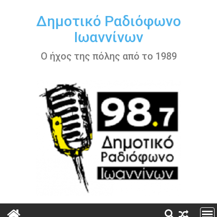
Περάστε
στο
Δημοτικό Ραδιόφωνο
περιεχόμενο
Ιωαννίνων
Ο ήχος της πόλης από το 1989