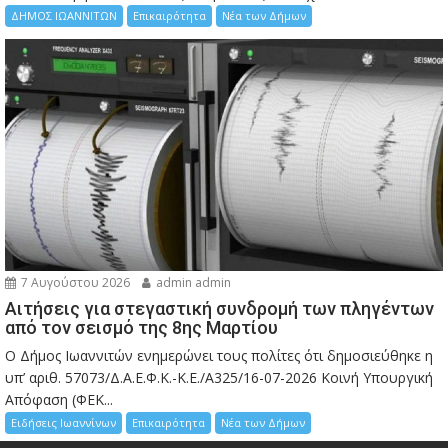
ΔΗΜΟΣ ΙΩΑΝΝΙΤΩΝ
Επικαιρότητα
Νέα των Δήμων
7 Αυγούστου 2026
admin admin
Αιτήσεις για στεγαστική συνδρομή των πληγέντων
από τον σεισμό της 8ης Μαρτίου
Ο Δήμος Ιωαννιτών ενημερώνει τους πολίτες ότι δημοσιεύθηκε η
υπ’ αριθ. 57073/Δ.Α.Ε.Φ.Κ.-Κ.Ε./Α325/16-07-2026 Κοινή Υπουργική
Απόφαση (ΦΕΚ...
Ειδήσεις Ιωαννίνων
Επικαιρότητα
Νέα των Δήμων