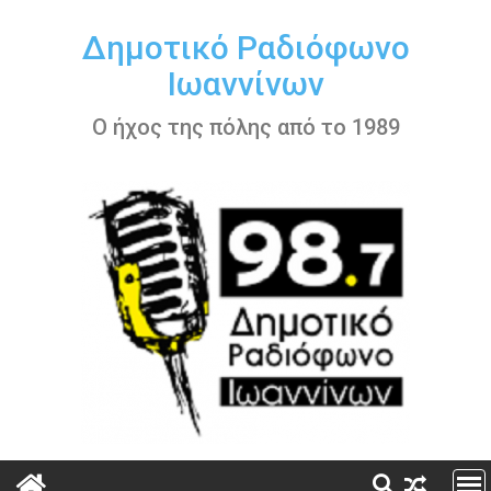
Περάστε
στο
Δημοτικό Ραδιόφωνο
περιεχόμενο
Ιωαννίνων
Ο ήχος της πόλης από το 1989