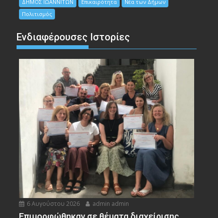
ΔΗΜΟΣ ΙΩΑΝΝΙΤΩΝ
Επικαιρότητα
Νέα των Δήμων
Πολιτισμός
Ενδιαφέρουσες Ιστορίες
6 Αυγούστου 2026
admin admin
Eπιμορφώθηκαν σε θέματα διαχείρισης