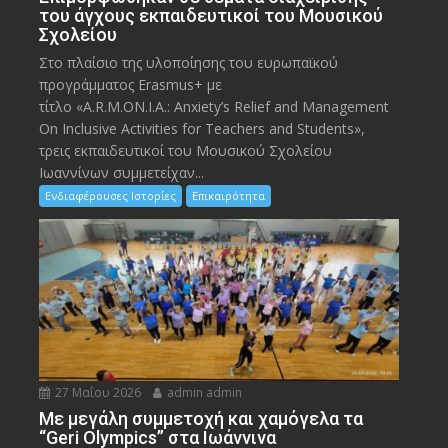
του άγχους εκπαιδευτικοί του Μουσικού
Σχολείου
Στο πλαίσιο της υλοποίησης του ευρωπαϊκού
προγράμματος Erasmus+ με
τίτλο «A.R.M.ON.I.A.: Anxiety’s Relief and Management
On Inclusive Activities for Teachers and Students»,
τρεις εκπαιδευτικοί του Μουσικού Σχολείου
Ιωαννίνων συμμετείχαν...
Ενδιαφέρουσες Ιστορίες
Επικαιρότητα
27 Μαΐου 2026
admin admin
Με μεγάλη συμμετοχή και χαμόγελα τα
“Geri Olympics” στα Ιωάννινα