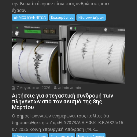
την Bοιωτία άφησαν πίσω τους ανθρώπους που
έχασαν...
ΔΗΜΟΣ ΙΩΑΝΝΙΤΩΝ
Επικαιρότητα
Νέα των Δήμων
7 Αυγούστου 2026
admin admin
Αιτήσεις για στεγαστική συνδρομή των
πληγέντων από τον σεισμό της 8ης
Μαρτίου
Ο Δήμος Ιωαννιτών ενημερώνει τους πολίτες ότι
δημοσιεύθηκε η υπ’ αριθ. 57073/Δ.Α.Ε.Φ.Κ.-Κ.Ε./Α325/16-
07-2026 Κοινή Υπουργική Απόφαση (ΦΕΚ...
Ειδήσεις Ιωαννίνων
Επικαιρότητα
Νέα των Δήμων