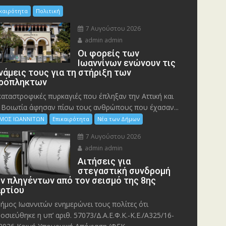
ικαιρότητα
Πολιτική
7 Αυγούστου 2026
admin admin
Οι φορείς των
Ιωαννίνων ενώνουν τις
νάμεις τους για τη στήριξη των
ρόπληκτων
καταστροφικές πυρκαγιές που έπληξαν την Αττική και
 Bοιωτία άφησαν πίσω τους ανθρώπους που έχασαν...
ΜΟΣ ΙΩΑΝΝΙΤΩΝ
Επικαιρότητα
Νέα των Δήμων
7 Αυγούστου 2026
admin admin
Αιτήσεις για
στεγαστική συνδρομή
ν πληγέντων από τον σεισμό της 8ης
ρτίου
ήμος Ιωαννιτών ενημερώνει τους πολίτες ότι
οσιεύθηκε η υπ’ αριθ. 57073/Δ.Α.Ε.Φ.Κ.-Κ.Ε./Α325/16-