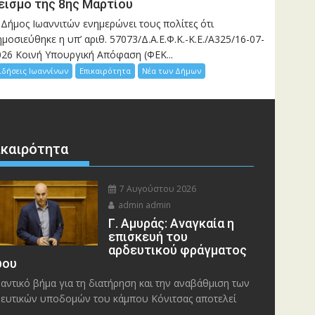
εισμό της 8ης Μαρτίου
 Δήμος Ιωαννιτών ενημερώνει τους πολίτες ότι
μοσιεύθηκε η υπ’ αριθ. 57073/Δ.Α.Ε.Φ.Κ.-Κ.Ε./Α325/16-07-
026 Κοινή Υπουργική Απόφαση (ΦΕΚ...
ιδήσεις Ιωαννίνων
Επικαιρότητα
Νέα των Δήμων
ικαιρότητα
7 Αυγούστου 2026
admin admin
Γ. Αμυράς: Αναγκαία η
επισκευή του
αρδευτικού φράγματος
ου
αντικό βήμα για τη διατήρηση και την αναβάθμιση των
ευτικών υποδομών του κάμπου Κόνιτσας αποτελεί