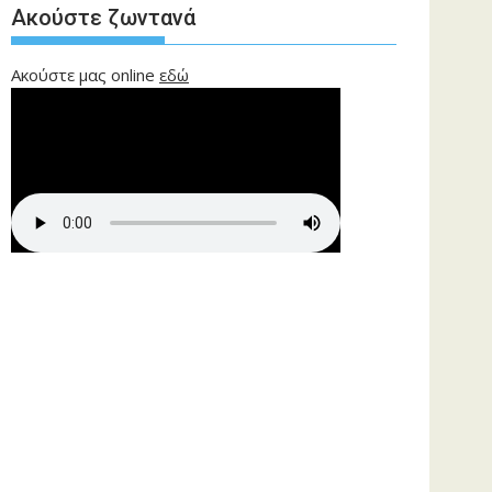
Ακούστε ζωντανά
Ακούστε μας online
εδώ