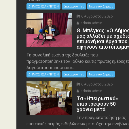
ΔΗΜΟΣ ΙΩΑΝΝΙΤΩΝ
Επικαιρότητα
Νέα των Δήμων
6 Αυγούστου 2026
admin admin
Θ. Μπέγκας: «Ο Δήμο
μας αλλάζει με σχέδι
επιμονή και έργα που
αφήνουν αποτύπωμα
Τη συνολική εικόνα της δουλειάς που
πραγματοποιήθηκε τον Ιούλιο και τις πρώτες ημέρες τ
Αυγούστου παρουσίασε...
ΔΗΜΟΣ ΙΩΑΝΝΙΤΩΝ
Επικαιρότητα
Νέα των Δήμων
6 Αυγούστου 2026
admin admin
Tα «Ηπειρωτικά»
επιστρέφουν 50
χρόνια μετά
Την πραγματοποίηση μιας
επετειακής σειράς εκδηλώσεων με στόχο την αναβίωσ