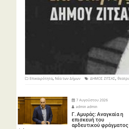
,
,
Επικαιρότητα
Νέα των Δήμων
ΔΗΜΟΣ ΖΙΤΣΑΣ
θεατρι
7 Αυγούστου 2026
admin admin
Γ. Αμυράς: Αναγκαία η
επισκευή του
αρδευτικού φράγματος