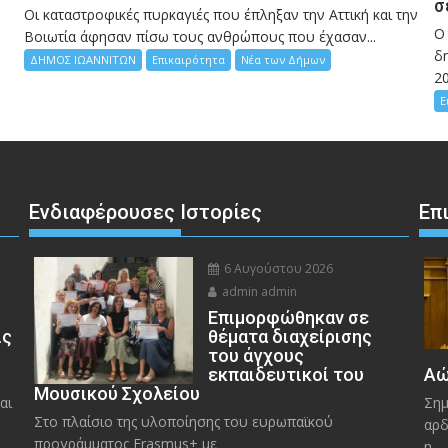
σ
Οι καταστροφικές πυρκαγιές που έπληξαν την Αττική και την
Ο
Bοιωτία άφησαν πίσω τους ανθρώπους που έχασαν...
δη
ΔΗΜΟΣ ΙΩΑΝΝΙΤΩΝ
Επικαιρότητα
Νέα των Δήμων
2
Ε
Ενδιαφέρουσες Ιστορίες
Επ
6 Αυγούστου 2026
admin admin
Eπιμορφώθηκαν σε
ις
θέματα διαχείρισης
του άγχους
εκπαιδευτικοί του
Αώ
Μουσικού Σχολείου
αι
Σημ
Στο πλαίσιο της υλοποίησης του ευρωπαϊκού
αρδ
προγράμματος Erasmus+ με
η...