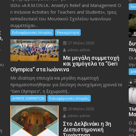
τίτλο «A.R.M.ON.I.A.: Anxiety’s Relief and Management O
Επ
n Inclusive Activities for Teachers and Students», τρεις
εκπαιδευτικοί του Μουσικού Σχολείου Ιωαννίνων
συμμετείχαν...
ς
Ενδιαφέρουσες Ιστορίες
Επικαιρότητα
ο,
27 Μαΐου 2026
δυ
»
πυ
admin admin
Με μεγάλη συμμετοχή
Οι 
και χαμόγελα τα “Geri
ου
την
Olympics” στα Ιωάννινα
ΔΗ
Με ιδιαίτερη επιτυχία και μεγάλη συμμετοχή
πραγματοποιήθηκαν για δεύτερη συνεχόμενη χρονιά τα
“Geri Olympics”, η ξεχωριστή...
ΔΗΜΟΣ ΙΩΑΝΝΙΤΩΝ
Ενδιαφέρουσες Ιστορίες
τω
20 Μαΐου 2026
Μα
admin admin
Ο Δ
Στο Δελβινάκι η 3η
Διεπιστημονική
δημ
η
Συνάντηση