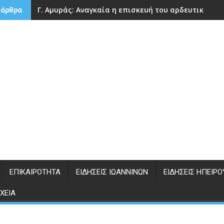
Γ. Αμυράς: Αναγκαία η επισκευή του αρδευτικού 
 άρθρα
ΕΠΙΚΑΙΡΌΤΗΤΑ
ΕΙΔΉΣΕΙΣ ΙΩΑΝΝΊΝΩΝ
ΕΙΔΉΣΕΙΣ ΗΠΕΊΡΟ
ΧΕΊΑ