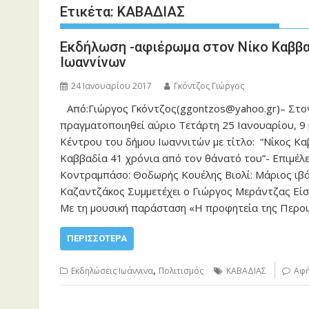
Ετικέτα:
ΚΑΒΑΔΙΑΣ
Εκδήλωση -αφιέρωμα στον Νίκο Καββα
Ιωαννίνων
24 Ιανουαρίου 2017
Γκόντζος Γιώργος
Από:Γιώργος Γκόντζος(ggontzos@yahoo.gr)– Στο
πραγματοποιηθεί αύριο Τετάρτη 25 Ιανουαρίου, 9 
Κέντρου του δήμου Ιωαννιτών με τίτλο: “Νίκος Κ
Καββαδία 41 χρόνια από τον θάνατό του”- Επιμέλ
Κοντραμπάσο: Θοδωρής Κουέλης Βιολί: Μάριος ιβά
Καζαντζάκος Συμμετέχει ο Γιώργος Μεράντζας Εί
Με τη μουσική παράσταση «Η προφητεία της Περου
ΠΕΡΙΣΣΌΤΕΡΑ
,
Εκδηλώσεις Ιωάννινα
Πολιτισμός
ΚΑΒΑΔΙΑΣ
Αφή