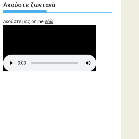
Ακούστε ζωντανά
Ακούστε μας online
εδώ