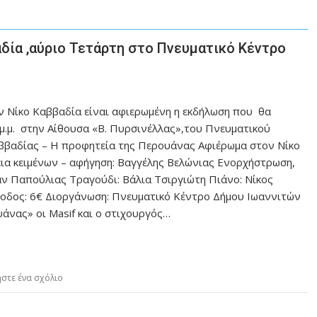
δία ,αύριο Τετάρτη στο Πνευματικό Κέντρο
ν Νίκο Καββαδία είναι αφιερωμένη η εκδήλωση που θα
μ.μ. στην Αίθουσα «Β. Πυρσινέλλας»,του Πνευματικού
αββαδίας – Η προφητεία της Περουάνας Αφιέρωμα στον Νίκο
εια κειμένων – αφήγηση: Βαγγέλης Βελώνιας Ενορχήστρωση,
ν Παπούλιας Τραγούδι: Βάλια Τσιργιώτη Πιάνο: Νίκος
σοδος: 6€ Διοργάνωση: Πνευματικό Κέντρο Δήμου Ιωαννιτών
άνας» οι Masif και ο στιχουργός…
στε ένα σχόλιο