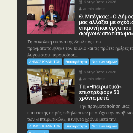
6 Αυγούστου 2026
admin admin
Θ. Μπέγκας: «Ο Δήμο
μας αλλάζει με σχέδι
επιμονή και έργα που
αφήνουν αποτύπωμα
Τη συνολική εικόνα της δουλειάς που
πραγματοποιήθηκε τον Ιούλιο και τις πρώτες ημέρες τ
Αυγούστου παρουσίασε...
ΔΗΜΟΣ ΙΩΑΝΝΙΤΩΝ
Επικαιρότητα
Νέα των Δήμων
6 Αυγούστου 2026
admin admin
Tα «Ηπειρωτικά»
επιστρέφουν 50
χρόνια μετά
Την πραγματοποίηση μιας
επετειακής σειράς εκδηλώσεων με στόχο την αναβίωσ
των «Ηπειρωτικών», πενήντα χρόνια μετά την...
ΔΗΜΟΣ ΙΩΑΝΝΙΤΩΝ
Επικαιρότητα
Νέα των Δήμων