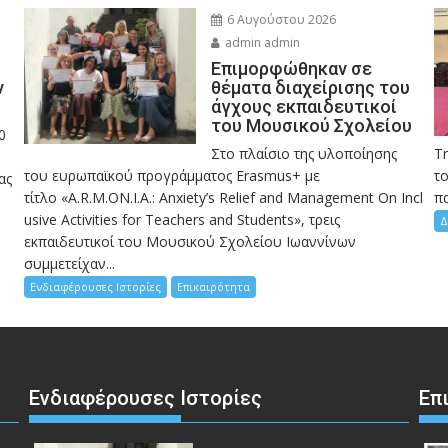
6 Αυγούστου 2026
admin admin
Eπιμορφώθηκαν σε
ν
θέματα διαχείρισης του
άγχους εκπαιδευτικοί
του Μουσικού Σχολείου
0
Στο πλαίσιο της υλοποίησης
Τ
του ευρωπαϊκού προγράμματος Erasmus+ με
το
ας
τίτλο «A.R.M.ON.I.A.: Anxiety’s Relief and Management On Incl
πα
usive Activities for Teachers and Students», τρεις
Δ
εκπαιδευτικοί του Μουσικού Σχολείου Ιωαννίνων
συμμετείχαν...
Ενδιαφέρουσες Ιστορίες
Επικαιρότητα
Ενδιαφέρουσες Ιστορίες
Επ