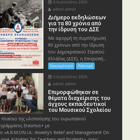
6 Αυγούστου 2026
admin admin
Διήμερο εκδηλώσεων
για τα 80 χρόνια από
την ίδρυση του ΔΣΕ
Με αφορμή τη συμπλήρωση
80 χρόνων από την ίδρυση
του Δημοκρατικού Στρατού
Ελλάδας (ΔΣΕ), η Επιτροπή...
Επικαιρότητα
Πολιτική
6 Αυγούστου 2026
admin admin
Eπιμορφώθηκαν σε
θέματα διαχείρισης του
άγχους εκπαιδευτικοί
του Μουσικού Σχολείου
 πλαίσιο της υλοποίησης του ευρωπαϊκού
γράμματος Erasmus+ με
λο «A.R.M.ON.I.A.: Anxiety’s Relief and Management On
lusive Activities for Teachers and Students», τρεις