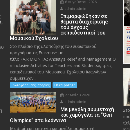
6 Αυγούστου 2026
admin admin
ς
Eπιμορφώθηκαν σε
ο,
θέματα διαχείρισης
του άγχους
»
εκπαιδευτικοί του
Μουσικού Σχολείου
Στο πλαίσιο της υλοποίησης του ευρωπαϊκού
ου
προγράμματος Erasmus+ με
τίτλο «A.R.M.ON.I.A.: Anxiety’s Relief and Management O
n Inclusive Activities for Teachers and Students», τρεις
εκπαιδευτικοί του Μουσικού Σχολείου Ιωαννίνων
συμμετείχαν...
Ενδιαφέρουσες Ιστορίες
Επικαιρότητα
27 Μαΐου 2026
admin admin
Με μεγάλη συμμετοχή
η
Στο
και χαμόγελα τα “Geri
προ
Olympics” στα Ιωάννινα
τίτ
Με ιδιαίτερη επιτυχία και μεγάλη συμμετοχή
Inc