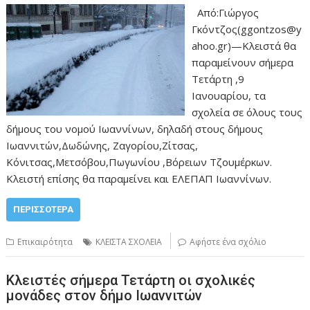
Από:Γιώργος
Γκόντζος(ggontzos@y
ahoo.gr)—Κλειστά θα
παραμείνουν σήμερα
Τετάρτη ,9
Ιανουαρίου, τα
σχολεία σε όλους τους
δήμους του νομού Ιωαννίνων, δηλαδή στους δήμους
Ιωαννιτών,Δωδώνης, Ζαγορίου,Ζίτσας,
Κόνιτσας,Μετσόβου,Πωγωνίου ,Βόρειων Τζουμέρκων.
Κλειστή επίσης θα παραμείνει και ΕΛΕΠΑΠ Ιωαννίνων.
ΠΕΡΙΣΣΌΤΕΡΑ
Επικαιρότητα
ΚΛΕΙΣΤΑ ΣΧΟΛΕΙΑ
Αφήστε ένα σχόλιο
Κλειστές σήμερα Τετάρτη οι σχολικές
μονάδες στον δήμο Ιωαννιτών