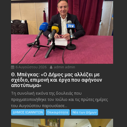
6 Αυγούστου 2026
admin admin
Θ. Μπέγκας: «Ο Δήμος μας αλλάζει με
σχέδιο, επιμονή και έργα που αφήνουν
αποτύπωμα»
Τη συνολική εικόνα της δουλειάς που
πραγματοποιήθηκε τον Ιούλιο και τις πρώτες ημέρες
του Αυγούστου παρουσίασε...
ΔΗΜΟΣ ΙΩΑΝΝΙΤΩΝ
Επικαιρότητα
Νέα των Δήμων