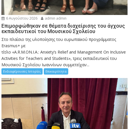
6 Αυγούστου 2026
admin admin
Eπιμορφώθηκαν σε θέματα διαχείρισης του άγχους
εκπαιδευτικοί του Μουσικού Σχολείου
Στο πλαίσιο της υλοποίησης του ευρωπαϊκού προγράμματος
Erasmus+ με
τίτλο «A.R.M.ON.I.A.: Anxiety’s Relief and Management On Inclusive
Activities for Teachers and Students», τρεις εκπαιδευτικοί του
Μουσικού Σχολείου Ιωαννίνων συμμετείχαν...
Ενδιαφέρουσες Ιστορίες
Επικαιρότητα