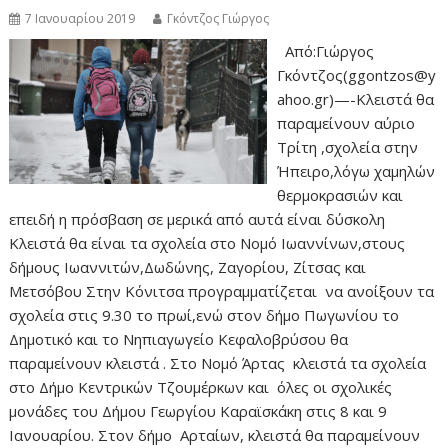
7 Ιανουαρίου 2019
Γκόντζος Γιώργος
Από:Γιώργος
Γκόντζος(ggontzos@y
ahoo.gr)—-Κλειστά θα
παραμείνουν αύριο
Τρίτη ,σχολεία στην
Ήπειρο,λόγω χαμηλών
θερμοκρασιών και
επειδή η πρόσβαση σε μερικά από αυτά είναι δύσκολη
Κλειστά θα είναι τα σχολεία στο Νομό Ιωαννίνων,στους
δήμους Ιωαννιτών,Δωδώνης, Ζαγορίου, Ζίτσας και
Μετσόβου Στην Κόνιτσα προγραμματίζεται να ανοίξουν τα
σχολεία στις 9.30 το πρωί,ενώ στον δήμο Πωγωνίου το
Δημοτικό και το Νηπιαγωγείο Κεφαλοβρύσου θα
παραμείνουν κλειστά . Στο Νομό Άρτας κλειστά τα σχολεία
στο Δήμο Κεντρικών Τζουμέρκων και όλες οι σχολικές
μονάδες του Δήμου Γεωργίου Καραϊσκάκη στις 8 και 9
Ιανουαρίου. Στον δήμο Αρταίων, κλειστά θα παραμείνουν