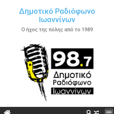
Περάστε
στο
Δημοτικό Ραδιόφωνο
περιεχόμενο
Ιωαννίνων
Ο ήχος της πόλης από το 1989