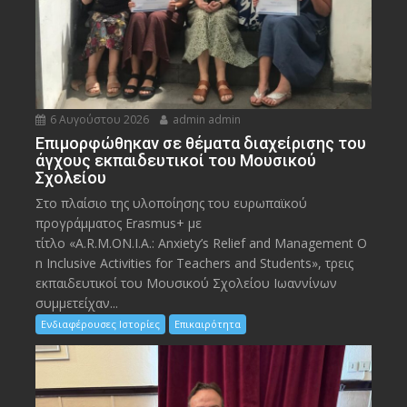
6 Αυγούστου 2026
admin admin
Eπιμορφώθηκαν σε θέματα διαχείρισης του
άγχους εκπαιδευτικοί του Μουσικού
Σχολείου
Στο πλαίσιο της υλοποίησης του ευρωπαϊκού
προγράμματος Erasmus+ με
τίτλο «A.R.M.ON.I.A.: Anxiety’s Relief and Management O
n Inclusive Activities for Teachers and Students», τρεις
εκπαιδευτικοί του Μουσικού Σχολείου Ιωαννίνων
συμμετείχαν...
Ενδιαφέρουσες Ιστορίες
Επικαιρότητα