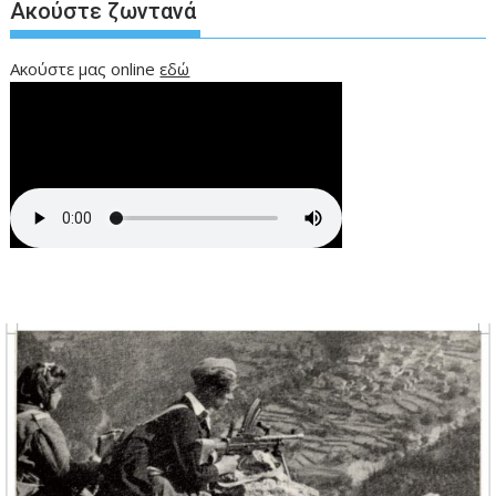
Ακούστε ζωντανά
Ακούστε μας online
εδώ