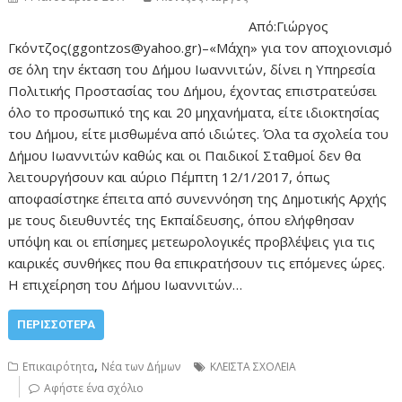
Από:Γιώργος
Γκόντζος(ggontzos@yahoo.gr)–«Μάχη» για τον αποχιονισμό
σε όλη την έκταση του Δήμου Ιωαννιτών, δίνει η Υπηρεσία
Πολιτικής Προστασίας του Δήμου, έχοντας επιστρατεύσει
όλο το προσωπικό της και 20 μηχανήματα, είτε ιδιοκτησίας
του Δήμου, είτε μισθωμένα από ιδιώτες. Όλα τα σχολεία του
Δήμου Ιωαννιτών καθώς και οι Παιδικοί Σταθμοί δεν θα
λειτουργήσουν και αύριο Πέμπτη 12/1/2017, όπως
αποφασίστηκε έπειτα από συνεννόηση της Δημοτικής Αρχής
με τους διευθυντές της Εκπαίδευσης, όπου ελήφθησαν
υπόψη και οι επίσημες μετεωρολογικές προβλέψεις για τις
καιρικές συνθήκες που θα επικρατήσουν τις επόμενες ώρες.
Η επιχείρηση του Δήμου Ιωαννιτών…
ΠΕΡΙΣΣΌΤΕΡΑ
,
Επικαιρότητα
Νέα των Δήμων
ΚΛΕΙΣΤΑ ΣΧΟΛΕΙΑ
Αφήστε ένα σχόλιο