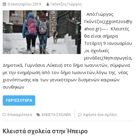
9 Ιανουαρίου 2019
Γκόντζος Γιώργος
Από:Γιώργος
Γκόντζος(ggontzos@y
ahoo.gr)—- Κλειστές
θα είναι σήμερα
Τετάρτη 9 Ιανουαρίου
,οι σχολικές
μονάδες(Νηπιαγωγεία,
Δημοτικά, Γυμνάσια ,Λύκεια) στο δήμο Ιωαννιτών, σύμφωνα
με την ενημέρωση από τον δήμο Ιωαννιτών,λόγω της νέας
χιονόπτωσης και των γενικότερων δυσμενών καιρικών
συνθηκών
ΠΕΡΙΣΣΌΤΕΡΑ
Επικαιρότητα
ΚΛΕΙΣΤΑ ΣΧΟΛΕΙΑ
Αφήστε ένα σχόλιο
Κλειστά σχολεία στην Ήπειρο