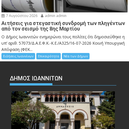
7 Αυγούστου 2026
admin admin
Αιτήσεις για στεγαστική συνδρομή των πληγέντων
από τον σεισμό της 8ης Μαρτίου
Ο Δήμος Ιωαννιτών ενημερώνει τους πολίτες ότι δημοσιεύθηκε η
υπ’ αριθ. 57073/Δ.Α.Ε.Φ.Κ.-Κ.Ε./Α325/16-07-2026 Κοινή Υπουργική
Απόφαση (ΦΕΚ...
Ειδήσεις Ιωαννίνων
Επικαιρότητα
Νέα των Δήμων
ΔΗΜΟΣ ΙΩΑΝΝΙΤΩΝ