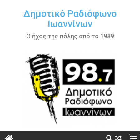
Περάστε
στο
Δημοτικό Ραδιόφωνο
περιεχόμενο
Ιωαννίνων
Ο ήχος της πόλης από το 1989