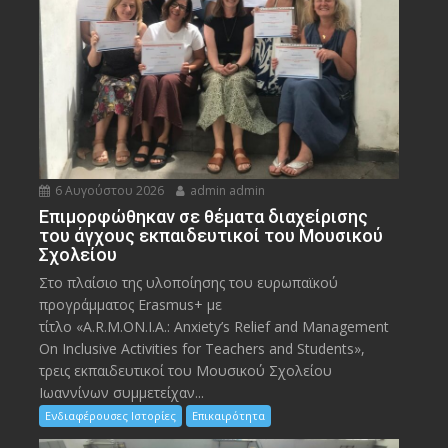
6 Αυγούστου 2026
admin admin
Eπιμορφώθηκαν σε θέματα διαχείρισης
του άγχους εκπαιδευτικοί του Μουσικού
Σχολείου
Στο πλαίσιο της υλοποίησης του ευρωπαϊκού
προγράμματος Erasmus+ με
τίτλο «A.R.M.ON.I.A.: Anxiety’s Relief and Management
On Inclusive Activities for Teachers and Students»,
τρεις εκπαιδευτικοί του Μουσικού Σχολείου
Ιωαννίνων συμμετείχαν...
Ενδιαφέρουσες Ιστορίες
Επικαιρότητα