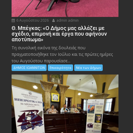
6 Αυγούστου 2026
admin admin
Θ. Μπέγκας: «Ο Δήμος μας αλλάζει με
σχέδιο, επιμονή και έργα που αφήνουν
αποτύπωμα»
Τη συνολική εικόνα της δουλειάς που
πραγματοποιήθηκε τον Ιούλιο και τις πρώτες ημέρες
του Αυγούστου παρουσίασε...
ΔΗΜΟΣ ΙΩΑΝΝΙΤΩΝ
Επικαιρότητα
Νέα των Δήμων