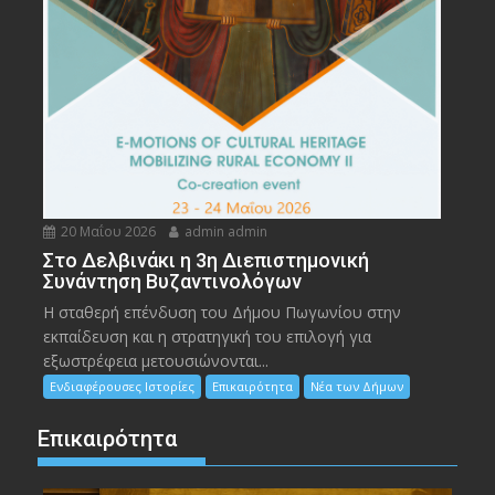
20 Μαΐου 2026
admin admin
Στο Δελβινάκι η 3η Διεπιστημονική
Συνάντηση Βυζαντινολόγων
Η σταθερή επένδυση του Δήμου Πωγωνίου στην
εκπαίδευση και η στρατηγική του επιλογή για
εξωστρέφεια μετουσιώνονται...
Ενδιαφέρουσες Ιστορίες
Επικαιρότητα
Νέα των Δήμων
Επικαιρότητα