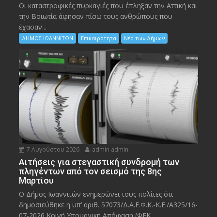
Οι καταστροφικές πυρκαγιές που έπληξαν την Αττική και
την Bοιωτία άφησαν πίσω τους ανθρώπους που
έχασαν...
ΔΗΜΟΣ ΙΩΑΝΝΙΤΩΝ
Επικαιρότητα
Νέα των Δήμων
7 Αυγούστου 2026
admin admin
Αιτήσεις για στεγαστική συνδρομή των
πληγέντων από τον σεισμό της 8ης
Μαρτίου
Ο Δήμος Ιωαννιτών ενημερώνει τους πολίτες ότι
δημοσιεύθηκε η υπ’ αριθ. 57073/Δ.Α.Ε.Φ.Κ.-Κ.Ε./Α325/16-
07-2026 Κοινή Υπουργική Απόφαση (ΦΕΚ...