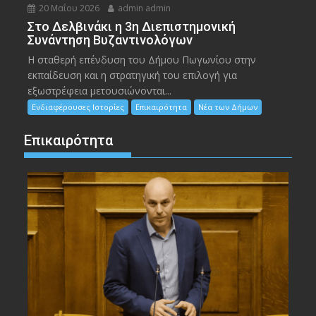
20 Μαΐου 2026
admin admin
Στο Δελβινάκι η 3η Διεπιστημονική
Συνάντηση Βυζαντινολόγων
Η σταθερή επένδυση του Δήμου Πωγωνίου στην
εκπαίδευση και η στρατηγική του επιλογή για
εξωστρέφεια μετουσιώνονται...
Ενδιαφέρουσες Ιστορίες
Επικαιρότητα
Νέα των Δήμων
Επικαιρότητα