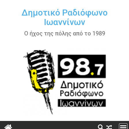
Περάστε
στο
Δημοτικό Ραδιόφωνο
περιεχόμενο
Ιωαννίνων
Ο ήχος της πόλης από το 1989