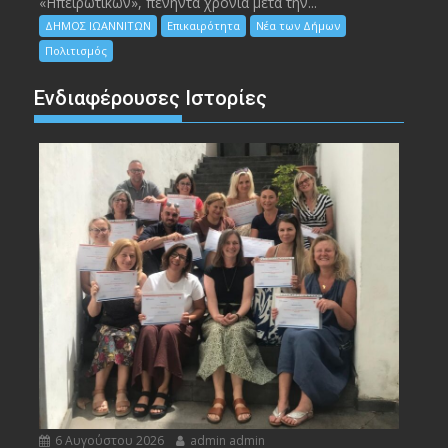
«Ηπειρωτικών», πενήντα χρόνια μετά την...
ΔΗΜΟΣ ΙΩΑΝΝΙΤΩΝ
Επικαιρότητα
Νέα των Δήμων
Πολιτισμός
Ενδιαφέρουσες Ιστορίες
6 Αυγούστου 2026
admin admin