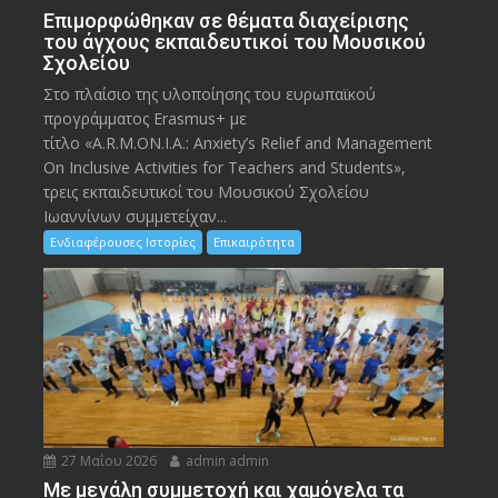
Eπιμορφώθηκαν σε θέματα διαχείρισης
του άγχους εκπαιδευτικοί του Μουσικού
Σχολείου
Στο πλαίσιο της υλοποίησης του ευρωπαϊκού
προγράμματος Erasmus+ με
τίτλο «A.R.M.ON.I.A.: Anxiety’s Relief and Management
On Inclusive Activities for Teachers and Students»,
τρεις εκπαιδευτικοί του Μουσικού Σχολείου
Ιωαννίνων συμμετείχαν...
Ενδιαφέρουσες Ιστορίες
Επικαιρότητα
27 Μαΐου 2026
admin admin
Με μεγάλη συμμετοχή και χαμόγελα τα