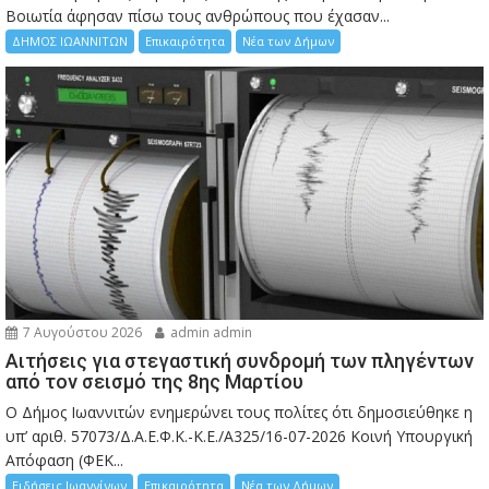
Bοιωτία άφησαν πίσω τους ανθρώπους που έχασαν...
ΔΗΜΟΣ ΙΩΑΝΝΙΤΩΝ
Επικαιρότητα
Νέα των Δήμων
7 Αυγούστου 2026
admin admin
Αιτήσεις για στεγαστική συνδρομή των πληγέντων
από τον σεισμό της 8ης Μαρτίου
Ο Δήμος Ιωαννιτών ενημερώνει τους πολίτες ότι δημοσιεύθηκε η
υπ’ αριθ. 57073/Δ.Α.Ε.Φ.Κ.-Κ.Ε./Α325/16-07-2026 Κοινή Υπουργική
Απόφαση (ΦΕΚ...
Ειδήσεις Ιωαννίνων
Επικαιρότητα
Νέα των Δήμων