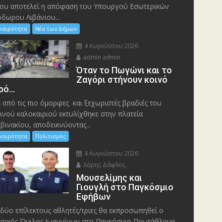
ου αποτελεί η απόφαση του Υπουργού Εσωτερικών
δωρου Λιβάνιου...
ικαιρότητα
Νέα των Δήμων
4 Αυγούστου 2026
admin admin
Όταν το Πωγώνι και το
Ζαγόρι στήνουν κοινό
ρό…
 από τις πιο όμορφες και ξεχωριστές βραδιές του
ινού καλοκαιριού εκτυλίχθηκε στην πλατεία
βινακίου, αποδεικνύοντας...
ικαιρότητα
Πολιτισμός
4 Αυγούστου 2026
Χάρης Δάφλος
Μουσελίμης και
Γιουγλή στο Παγκόσμιο
Εφήβων
δύο επίλεκτους αθλητές/τριες θα εκπροσωπηθεί ο
τικός Όμιλος Ιωαννίνων στο Παγκόσμιο Πρωτάθλημα