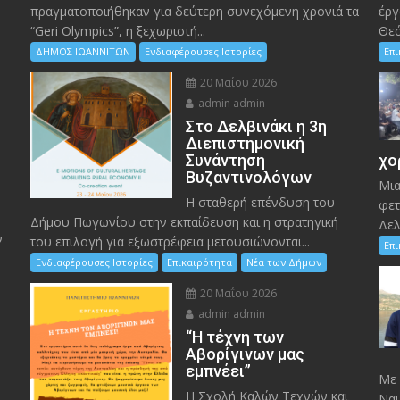
πραγματοποιήθηκαν για δεύτερη συνεχόμενη χρονιά τα
έργ
“Geri Olympics”, η ξεχωριστή...
Θεό
ΔΗΜΟΣ ΙΩΑΝΝΙΤΩΝ
Ενδιαφέρουσες Ιστορίες
Επ
20 Μαΐου 2026
admin admin
Στο Δελβινάκι η 3η
Διεπιστημονική
Συνάντηση
χο
Βυζαντινολόγων
Μια
Η σταθερή επένδυση του
φετ
Δήμου Πωγωνίου στην εκπαίδευση και η στρατηγική
Δελ
ν
του επιλογή για εξωστρέφεια μετουσιώνονται...
Επ
Ενδιαφέρουσες Ιστορίες
Επικαιρότητα
Νέα των Δήμων
20 Μαΐου 2026
admin admin
“Η τέχνη των
ς
Αβορίγινων μας
εμπνέει”
Mε 
Η Σχολή Καλών Τεχνών και
Ναυ