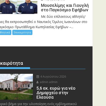
Μουσελίμης και Γιουγλή
στο Παγκόσμιο Εφήβων
Mε δύο επίλεκτους αθλητές/
ριες θα εκπροσωπηθεί ο Ναυτικός Όμιλος Ιωαννίνων στο
αγκόσμιο Πρωτάθλημα Κωπηλασίας Εφήβων –...
θλητικά
Επικαιρότητα
ικαιρότητα
4 Αυγούστου 2026
admin admin
5,6 εκ. ευρώ για νέο
Δημαρχείο στην
Ελεούσα
ορικό βήμα για την υλοποίηση ενός εμβληματικού