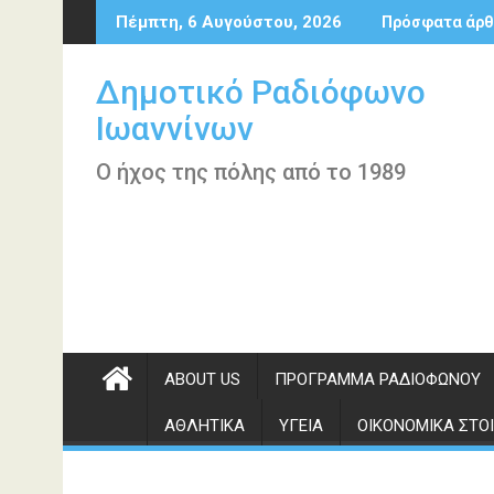
Περάστε
Πέμπτη, 6 Αυγούστου, 2026
Πρόσφατα άρθ
στο
περιεχόμενο
Δημοτικό Ραδιόφωνο
Ιωαννίνων
Ο ήχος της πόλης από το 1989
ABOUT US
ΠΡΌΓΡΑΜΜΑ ΡΑΔΙΟΦΏΝΟΥ
ΑΘΛΗΤΙΚΆ
ΥΓΕΊΑ
ΟΙΚΟΝΟΜΙΚΆ ΣΤΟΙ