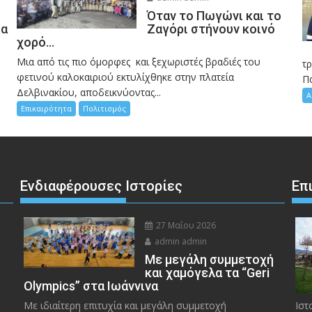
Όταν το Πωγώνι και το
σα
Ζαγόρι στήνουν κοινό
χορό…
Μια από τις πιο όμορφες και ξεχωριστές βραδιές του
η
τ
φετινού καλοκαιριού εκτυλίχθηκε στην πλατεία
Π
Δελβινακίου, αποδεικνύοντας...
Α
Επικαιρότητα
Πολιτισμός
Ενδιαφέρουσες Ιστορίες
Επ
27 Μαΐου 2026
admin admin
Με μεγάλη συμμετοχή
και χαμόγελα τα “Geri
Olympics” στα Ιωάννινα
Με ιδιαίτερη επιτυχία και μεγάλη συμμετοχή
Ιστ