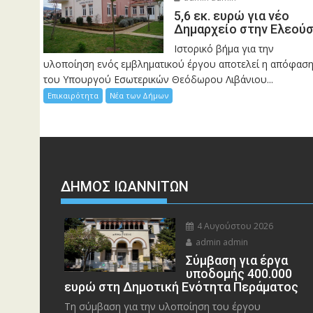
5,6 εκ. ευρώ για νέο
Δημαρχείο στην Ελεού
Ιστορικό βήμα για την
υλοποίηση ενός εμβληματικού έργου αποτελεί η απόφασ
του Υπουργού Εσωτερικών Θεόδωρου Λιβάνιου...
Επικαιρότητα
Νέα των Δήμων
ΔΗΜΟΣ ΙΩΑΝΝΙΤΩΝ
4 Αυγούστου 2026
admin admin
Σύμβαση για έργα
υποδομής 400.000
ευρώ στη Δημοτική Ενότητα Περάματος
Τη σύμβαση για την υλοποίηση του έργου