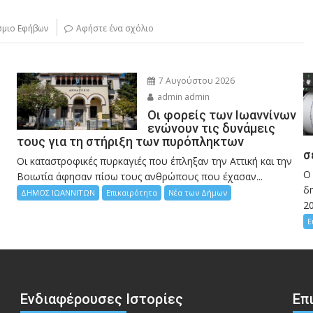
σμιο Εφήβων
Αφήστε ένα σχόλιο
7 Αυγούστου 2026
admin admin
Οι φορείς των Ιωαννίνων
ενώνουν τις δυνάμεις
τους για τη στήριξη των πυρόπληκτων
σ
Οι καταστροφικές πυρκαγιές που έπληξαν την Αττική και την
Ο
Bοιωτία άφησαν πίσω τους ανθρώπους που έχασαν...
δη
ΔΗΜΟΣ ΙΩΑΝΝΙΤΩΝ
Επικαιρότητα
Νέα των Δήμων
2
Ε
Ενδιαφέρουσες Ιστορίες
Επ