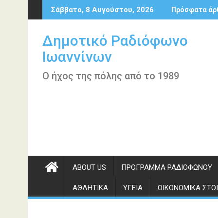
Περάστε
Σάββατο, 8 Αυγούστου, 2026
Πρόσφατα άρ
στο
περιεχόμενο
Δημοτικό Ραδιόφωνο
Ιωαννίνων
Ο ήχος της πόλης από το 1989
ABOUT US
ΠΡΌΓΡΑΜΜΑ ΡΑΔΙΟΦΏΝΟΥ
ΑΘΛΗΤΙΚΆ
ΥΓΕΊΑ
ΟΙΚΟΝΟΜΙΚΆ ΣΤΟΙ