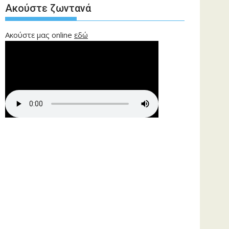
Ακούστε ζωντανά
Ακούστε μας online
εδώ