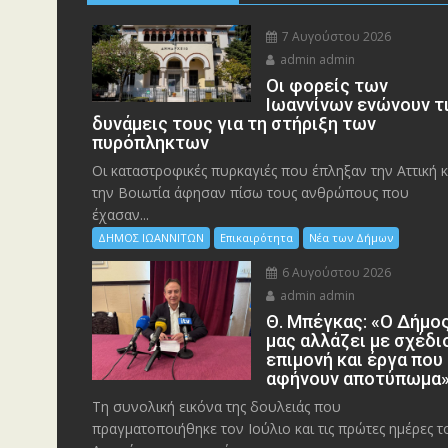
7 Αυγούστου 2026
admin admin
Οι φορείς των
Ιωαννίνων ενώνουν τ
δυνάμεις τους για τη στήριξη των
πυρόπληκτων
Οι καταστροφικές πυρκαγιές που έπληξαν την Αττική κ
την Bοιωτία άφησαν πίσω τους ανθρώπους που
έχασαν...
ΔΗΜΟΣ ΙΩΑΝΝΙΤΩΝ
Επικαιρότητα
Νέα των Δήμων
6 Αυγούστου 2026
admin admin
Θ. Μπέγκας: «Ο Δήμο
μας αλλάζει με σχέδι
επιμονή και έργα που
αφήνουν αποτύπωμα
Τη συνολική εικόνα της δουλειάς που
πραγματοποιήθηκε τον Ιούλιο και τις πρώτες ημέρες τ