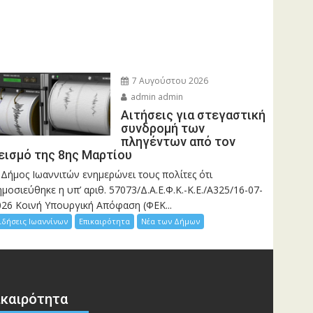
7 Αυγούστου 2026
admin admin
Αιτήσεις για στεγαστική
συνδρομή των
πληγέντων από τον
εισμό της 8ης Μαρτίου
 Δήμος Ιωαννιτών ενημερώνει τους πολίτες ότι
μοσιεύθηκε η υπ’ αριθ. 57073/Δ.Α.Ε.Φ.Κ.-Κ.Ε./Α325/16-07-
026 Κοινή Υπουργική Απόφαση (ΦΕΚ...
ιδήσεις Ιωαννίνων
Επικαιρότητα
Νέα των Δήμων
ικαιρότητα