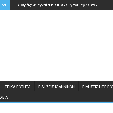
Γ. Αμυράς: Αναγκαία η επισκευή του αρδευτικού φρά
θρα
ΕΠΙΚΑΙΡΌΤΗΤΑ
ΕΙΔΉΣΕΙΣ ΙΩΑΝΝΊΝΩΝ
ΕΙΔΉΣΕΙΣ ΗΠΕΊΡΟ
ΧΕΊΑ