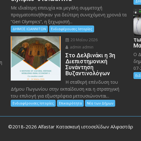
ΔΗ
Με ιδιαίτερη επιτυχία και μεγάλη συμμετοχή
πραγματοποιήθηκαν για δεύτερη συνεχόμενη χρονιά τα
“Geri Olympics”, η ξεχωριστή...
ΔΗΜΟΣ ΙΩΑΝΝΙΤΩΝ
Ενδιαφέρουσες Ιστορίες
τω
20 Μαΐου 2026
Μα
admin admin
Ο Δ
Στο Δελβινάκι η 3η
Διεπιστημονική
δημ
η
Συνάντηση
07-
Βυζαντινολόγων
Ειδ
Η σταθερή επένδυση του
Δήμου Πωγωνίου στην εκπαίδευση και η στρατηγική
του επιλογή για εξωστρέφεια μετουσιώνονται...
Ενδιαφέρουσες Ιστορίες
Επικαιρότητα
Νέα των Δήμων
©2018-2026
Alfastar Κατασκευή ιστοσελίδων Αλφαστάρ