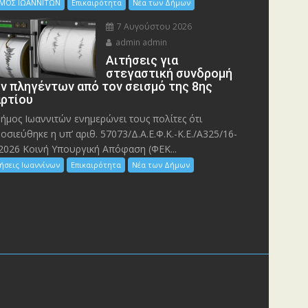
ΜΟΣ ΙΩΑΝΝΙΤΩΝ
Επικαιρότητα
Νέα των Δήμων
7 Αυγούστου 2026
admin admin
Αιτήσεις για
στεγαστική συνδρομή
ν πληγέντων από τον σεισμό της 8ης
ρτίου
ήμος Ιωαννιτών ενημερώνει τους πολίτες ότι
οσιεύθηκε η υπ’ αριθ. 57073/Δ.Α.Ε.Φ.Κ.-Κ.Ε./Α325/16-
2026 Κοινή Υπουργική Απόφαση (ΦΕΚ...
ήσεις Ιωαννίνων
Επικαιρότητα
Νέα των Δήμων