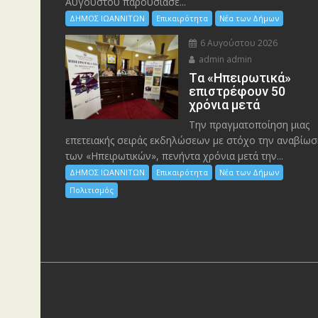
Αυγούστου παρουσίασε...
ΔΗΜΟΣ ΙΩΑΝΝΙΤΩΝ
Επικαιρότητα
Νέα των Δήμων
6 Αυγούστου 2026
admin admin
Tα «Ηπειρωτικά»
επιστρέφουν 50
χρόνια μετά
Την πραγματοποίηση μιας
επετειακής σειράς εκδηλώσεων με στόχο την αναβίωσ
των «Ηπειρωτικών», πενήντα χρόνια μετά την...
ΔΗΜΟΣ ΙΩΑΝΝΙΤΩΝ
Επικαιρότητα
Νέα των Δήμων
Πολιτισμός