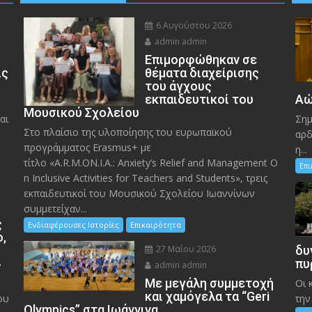
6 Αυγούστου 2026
admin admin
Eπιμορφώθηκαν σε
ις
θέματα διαχείρισης
του άγχους
εκπαιδευτικοί του
Αώ
Μουσικού Σχολείου
αι
Σημ
Στο πλαίσιο της υλοποίησης του ευρωπαϊκού
αρδ
προγράμματος Erasmus+ με
η...
τίτλο «A.R.M.ON.I.A.: Anxiety’s Relief and Management O
Επ
n Inclusive Activities for Teachers and Students», τρεις
εκπαιδευτικοί του Μουσικού Σχολείου Ιωαννίνων
συμμετείχαν...
ς
Ενδιαφέρουσες Ιστορίες
Επικαιρότητα
ο,
27 Μαΐου 2026
δυ
»
πυ
admin admin
Με μεγάλη συμμετοχή
Οι 
και χαμόγελα τα “Geri
ου
την
Olympics” στα Ιωάννινα