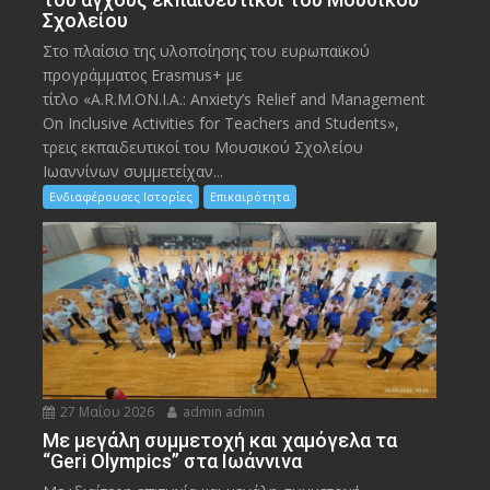
Σχολείου
Στο πλαίσιο της υλοποίησης του ευρωπαϊκού
προγράμματος Erasmus+ με
τίτλο «A.R.M.ON.I.A.: Anxiety’s Relief and Management
On Inclusive Activities for Teachers and Students»,
τρεις εκπαιδευτικοί του Μουσικού Σχολείου
Ιωαννίνων συμμετείχαν...
Ενδιαφέρουσες Ιστορίες
Επικαιρότητα
27 Μαΐου 2026
admin admin
Με μεγάλη συμμετοχή και χαμόγελα τα
“Geri Olympics” στα Ιωάννινα