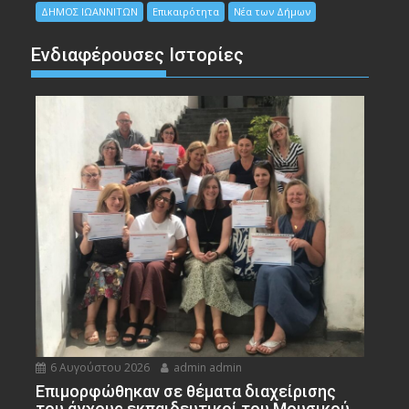
ΔΗΜΟΣ ΙΩΑΝΝΙΤΩΝ
Επικαιρότητα
Νέα των Δήμων
Ενδιαφέρουσες Ιστορίες
6 Αυγούστου 2026
admin admin
Eπιμορφώθηκαν σε θέματα διαχείρισης
του άγχους εκπαιδευτικοί του Μουσικού