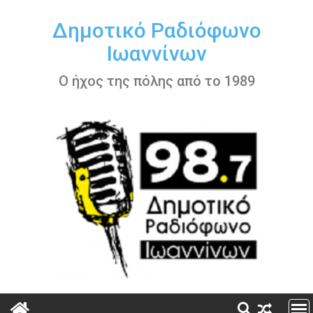
Περάστε
στο
Δημοτικό Ραδιόφωνο
περιεχόμενο
Ιωαννίνων
Ο ήχος της πόλης από το 1989