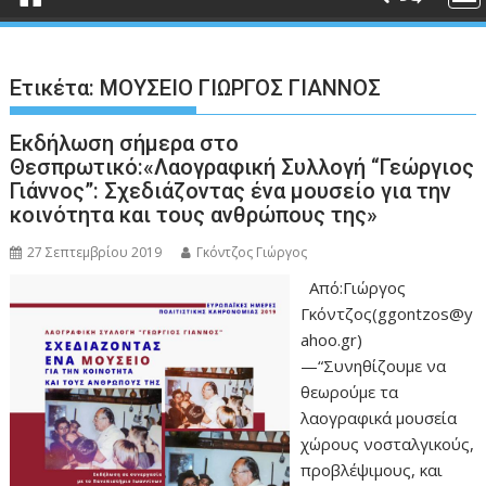
Ετικέτα:
ΜΟΥΣΕΙΟ ΓΙΩΡΓΟΣ ΓΙΑΝΝΟΣ
Εκδήλωση σήμερα στο
Θεσπρωτικό:«Λαογραφική Συλλογή “Γεώργιος
Γιάννος”: Σχεδιάζοντας ένα μουσείο για την
κοινότητα και τους ανθρώπους της»
27 Σεπτεμβρίου 2019
Γκόντζος Γιώργος
Από:Γιώργος
Γκόντζος(ggontzos@y
ahoo.gr)
—“Συνηθίζουμε να
θεωρούμε τα
λαογραφικά μουσεία
χώρους νοσταλγικούς,
προβλέψιμους, και