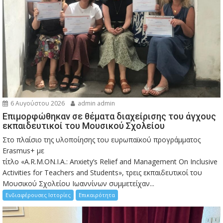
6 Αυγούστου 2026
admin admin
Eπιμορφώθηκαν σε θέματα διαχείρισης του άγχους
εκπαιδευτικοί του Μουσικού Σχολείου
Στο πλαίσιο της υλοποίησης του ευρωπαϊκού προγράμματος
Erasmus+ με
τίτλο «A.R.M.ON.I.A.: Anxiety’s Relief and Management On Inclusive
Activities for Teachers and Students», τρεις εκπαιδευτικοί του
Μουσικού Σχολείου Ιωαννίνων συμμετείχαν...
Ενδιαφέρουσες Ιστορίες
Επικαιρότητα