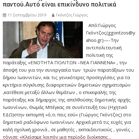
παντού.Αυτό είναι επικίνδυνο πολιτικά
11 Σεπτεμβρίου 2019
Γκόντζος Γιώργος
Από:Γιώργος
Γκόντζος(ggontzos@y
ahoo.gr)—-Την
αντιπολιτευτική
πολιτική της
παράταξης «ΕΝΟΤΗΤΑ ΠΟΛΙΤΩΝ –ΝΕΑ ΓΙΑΝΝΕΝΑ» , την
άποψή του για την συνεργασία των τριών παρατάξεων του
δήμου Ιωαννιτών, και τις γενικότερες προσεγγίσεις για τα
κριτήρια σύγκλισης διαφορετικών δημοτικών σχηματισμών
,κατέθεσε μεταξύ άλλων θεμάτων , ο επικεφαλής της
παράταξης και δήμαρχος της απελθούσης δημοτικής αρχής
Ιωαννίνων, Θωμάς Μπέγκας σε συνέντευξή του (Ηχητικό
ΕΔΩ)στην εκπομπή «ό,τι πεις εσύ» (Γιώργος Γκόντζος) στο
δημοτικό ραδιόφωνο Ιωαννίνων. Αρχικά μετά τις ευχές για
καλή σχολική χρονιά , σε μαθητές , εκπαιδευτικούς , γονείς ,
τόνισε: «Κλείσαμε λοιπόν μια περίοδο διοίκησης…