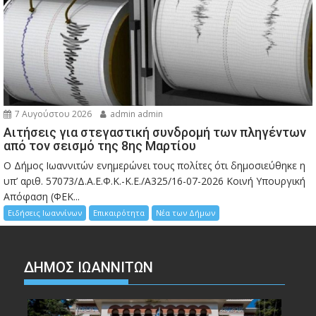
7 Αυγούστου 2026
admin admin
Αιτήσεις για στεγαστική συνδρομή των πληγέντων
από τον σεισμό της 8ης Μαρτίου
Ο Δήμος Ιωαννιτών ενημερώνει τους πολίτες ότι δημοσιεύθηκε η
υπ’ αριθ. 57073/Δ.Α.Ε.Φ.Κ.-Κ.Ε./Α325/16-07-2026 Κοινή Υπουργική
Απόφαση (ΦΕΚ...
Ειδήσεις Ιωαννίνων
Επικαιρότητα
Νέα των Δήμων
ΔΗΜΟΣ ΙΩΑΝΝΙΤΩΝ