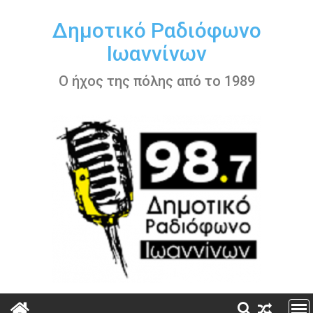
Περάστε
στο
Δημοτικό Ραδιόφωνο
περιεχόμενο
Ιωαννίνων
Ο ήχος της πόλης από το 1989