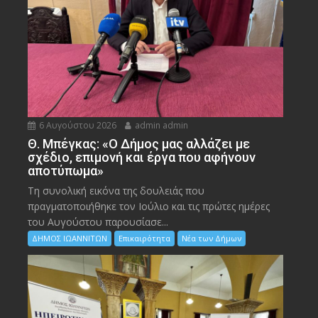
6 Αυγούστου 2026
admin admin
Θ. Μπέγκας: «Ο Δήμος μας αλλάζει με
σχέδιο, επιμονή και έργα που αφήνουν
αποτύπωμα»
Τη συνολική εικόνα της δουλειάς που
πραγματοποιήθηκε τον Ιούλιο και τις πρώτες ημέρες
του Αυγούστου παρουσίασε...
ΔΗΜΟΣ ΙΩΑΝΝΙΤΩΝ
Επικαιρότητα
Νέα των Δήμων