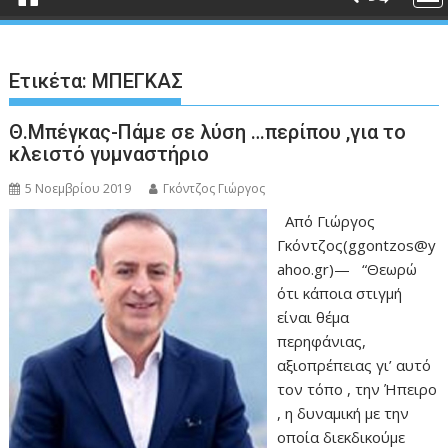
Ετικέτα:
ΜΠΕΓΚΑΣ
Θ.Μπέγκας-Πάμε σε λύση …περίπου ,για το
κλειστό γυμναστήριο
5 Νοεμβρίου 2019
Γκόντζος Γιώργος
Από Γιώργος
Γκόντζος(ggontzos@y
ahoo.gr)— “Θεωρώ
ότι κάποια στιγμή
είναι θέμα
περηφάνιας,
αξιοπρέπειας γι’ αυτό
τον τόπο , την Ήπειρο
, η δυναμική με την
οποία διεκδικούμε