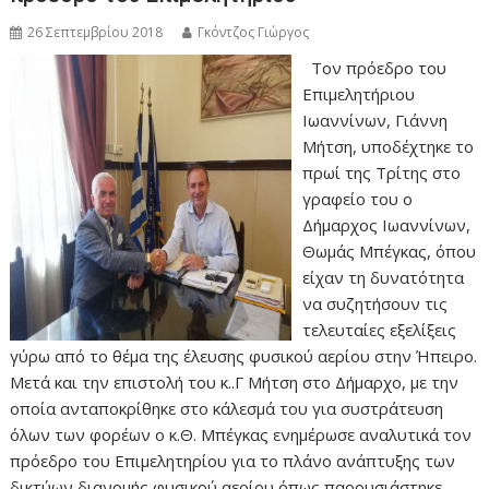
26 Σεπτεμβρίου 2018
Γκόντζος Γιώργος
Τον πρόεδρο του
Επιμελητήριου
Ιωαννίνων, Γιάννη
Μήτση, υποδέχτηκε το
πρωί της Τρίτης στο
γραφείο του ο
Δήμαρχος Ιωαννίνων,
Θωμάς Μπέγκας, όπου
είχαν τη δυνατότητα
να συζητήσουν τις
τελευταίες εξελίξεις
γύρω από το θέμα της έλευσης φυσικού αερίου στην Ήπειρο.
Μετά και την επιστολή του κ..Γ Μήτση στο Δήμαρχο, με την
οποία ανταποκρίθηκε στο κάλεσμά του για συστράτευση
όλων των φορέων ο κ.Θ. Μπέγκας ενημέρωσε αναλυτικά τον
πρόεδρο του Επιμελητηρίου για το πλάνο ανάπτυξης των
δικτύων διανομής φυσικού αερίου όπως παρουσιάστηκε