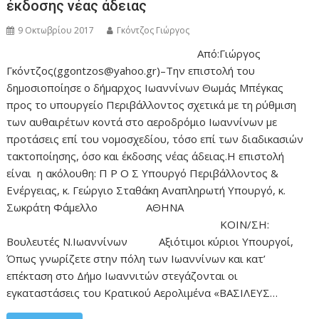
έκδοσης νέας άδειας
9 Οκτωβρίου 2017
Γκόντζος Γιώργος
Από:Γιώργος
Γκόντζος(ggontzos@yahoo.gr)–Την επιστολή του
δημοσιοποίησε ο δήμαρχος Ιωαννίνων Θωμάς Μπέγκας
προς το υπουργείο Περιβάλλοντος σχετικά με τη ρύθμιση
των αυθαιρέτων κοντά στο αεροδρόμιο Ιωαννίνων με
προτάσεις επί του νομοσχεδίου, τόσο επί των διαδικασιών
τακτοποίησης, όσο και έκδοσης νέας άδειας.Η επιστολή
είναι η ακόλουθη: Π Ρ Ο Σ Υπουργό Περιβάλλοντος &
Ενέργειας, κ. Γεώργιο Σταθάκη Αναπληρωτή Υπουργό, κ.
Σωκράτη Φάμελλο ΑΘΗΝΑ
ΚΟΙΝ/ΣΗ:
Βουλευτές Ν.Ιωαννίνων Αξιότιμοι κύριοι Υπουργοί,
Όπως γνωρίζετε στην πόλη των Ιωαννίνων και κατ’
επέκταση στο Δήμο Ιωαννιτών στεγάζονται οι
εγκαταστάσεις του Κρατικού Αερολιμένα «ΒΑΣΙΛΕΥΣ…