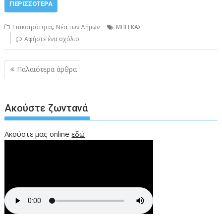
ΠΕΡΙΣΣΌΤΕΡΑ
,
Επικαιρότητα
Νέα των Δήμων
ΜΠΕΓΚΑΣ
Αφήστε ένα σχόλιο
Πλοήγηση
Παλαιότερα άρθρα
άρθρων
Ακούστε ζωντανά
Ακούστε μας online
εδώ