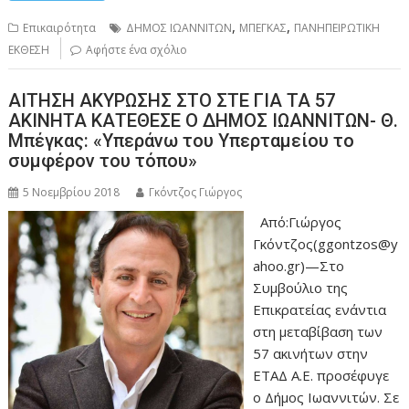
,
,
Επικαιρότητα
ΔΗΜΟΣ ΙΩΑΝΝΙΤΩΝ
ΜΠΕΓΚΑΣ
ΠΑΝΗΠΕΙΡΩΤΙΚΗ
ΕΚΘΕΣΗ
Αφήστε ένα σχόλιο
ΑΙΤΗΣΗ ΑΚΥΡΩΣΗΣ ΣΤΟ ΣΤΕ ΓΙΑ ΤΑ 57
ΑΚΙΝΗΤΑ ΚΑΤΕΘΕΣΕ Ο ΔΗΜΟΣ ΙΩΑΝΝΙΤΩΝ- Θ.
Μπέγκας: «Υπεράνω του Υπερταμείου το
συμφέρον του τόπου»
5 Νοεμβρίου 2018
Γκόντζος Γιώργος
Από:Γιώργος
Γκόντζος(ggontzos@y
ahoo.gr)—Στο
Συμβούλιο της
Επικρατείας ενάντια
στη μεταβίβαση των
57 ακινήτων στην
ΕΤΑΔ Α.Ε. προσέφυγε
ο Δήμος Ιωαννιτών. Σε