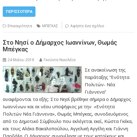
ΠΕΡΙΣΣΌΤΕΡΑ
Επικαιρότητα
ΜΠΕΓΚΑΣ
Αφήστε ένα σχόλιο
Στο Νησί ο Δήμαρχος Ιωαννίνων, Θωμάς
Μπέγκας
24 Μαΐου 2019
Γκούντα Νικολέτα
Σε ανακοίνωση της
παράταξης “Ενότητα
Πολιτών- Νέα
Γιάννενα”
αναφέρονται τα εξής: Στο Νησί βρέθηκε σήμερα ο Δήμαρχος
Ιωαννίνων και εκ νέου υποψήφιος με την «Ενότητα
Πολιτών Νέα Γιάννενα», Θωμάς Μπέγκας, συνοδευόμενος
από το Δημοτικό Σύμβουλο που εκλέγεται εκεί, Κώστα Γκέκα,
και τους Αλέκα Βακαλοπούλου, Αγγελική Αγγέλη και Γιάννη
Παρδάλη. Ο Δήμαρχος συνομίλησε με τους κατοίκους και