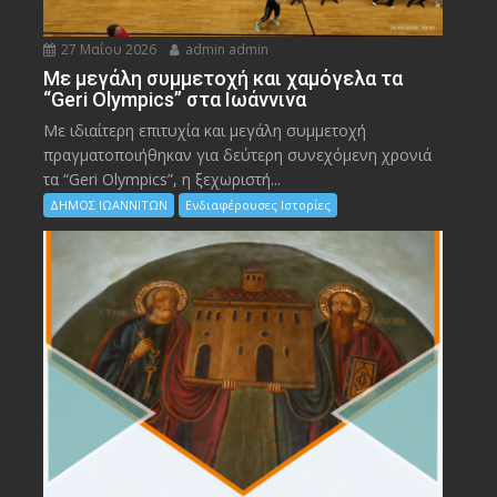
27 Μαΐου 2026
admin admin
Με μεγάλη συμμετοχή και χαμόγελα τα
“Geri Olympics” στα Ιωάννινα
Με ιδιαίτερη επιτυχία και μεγάλη συμμετοχή
πραγματοποιήθηκαν για δεύτερη συνεχόμενη χρονιά
τα “Geri Olympics”, η ξεχωριστή...
ΔΗΜΟΣ ΙΩΑΝΝΙΤΩΝ
Ενδιαφέρουσες Ιστορίες