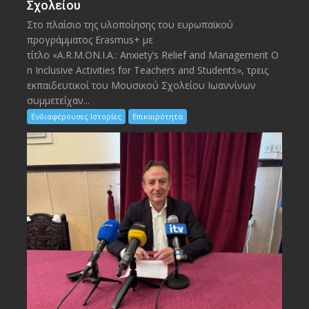
Σχολείου
Στο πλαίσιο της υλοποίησης του ευρωπαϊκού
προγράμματος Erasmus+ με
τίτλο «A.R.M.ON.I.A.: Anxiety’s Relief and Management O
n Inclusive Activities for Teachers and Students», τρεις
εκπαιδευτικοί του Μουσικού Σχολείου Ιωαννίνων
συμμετείχαν...
Ενδιαφέρουσες Ιστορίες
Επικαιρότητα