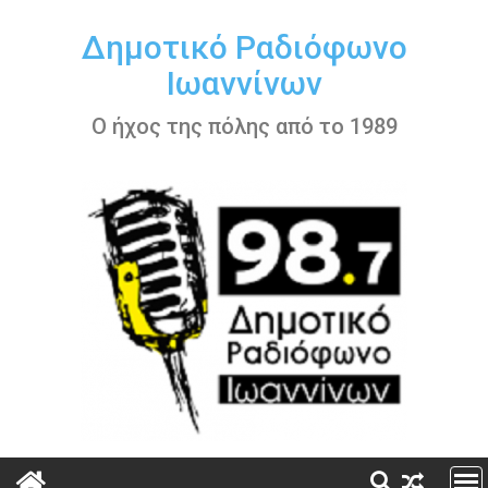
Περάστε
στο
Δημοτικό Ραδιόφωνο
περιεχόμενο
Ιωαννίνων
Ο ήχος της πόλης από το 1989