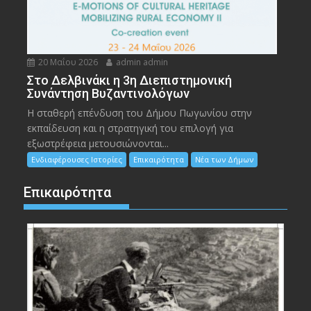
20 Μαΐου 2026
admin admin
Στο Δελβινάκι η 3η Διεπιστημονική
Συνάντηση Βυζαντινολόγων
Η σταθερή επένδυση του Δήμου Πωγωνίου στην
εκπαίδευση και η στρατηγική του επιλογή για
εξωστρέφεια μετουσιώνονται...
Ενδιαφέρουσες Ιστορίες
Επικαιρότητα
Νέα των Δήμων
Επικαιρότητα