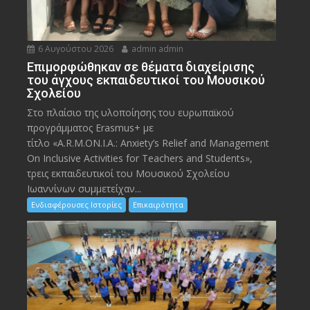
6 Αυγούστου 2026
admin admin
Eπιμορφώθηκαν σε θέματα διαχείρισης
του άγχους εκπαιδευτικοί του Μουσικού
Σχολείου
Στο πλαίσιο της υλοποίησης του ευρωπαϊκού
προγράμματος Erasmus+ με
τίτλο «A.R.M.ON.I.A.: Anxiety’s Relief and Management
On Inclusive Activities for Teachers and Students»,
τρεις εκπαιδευτικοί του Μουσικού Σχολείου
Ιωαννίνων συμμετείχαν...
Ενδιαφέρουσες Ιστορίες
Επικαιρότητα