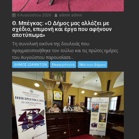
6 Αυγούστου 2026
admin admin
Θ. Μπέγκας: «Ο Δήμος μας αλλάζει με
σχέδιο, επιμονή και έργα που αφήνουν
αποτύπωμα»
Τη συνολική εικόνα της δουλειάς που
πραγματοποιήθηκε τον Ιούλιο και τις πρώτες ημέρες
του Αυγούστου παρουσίασε...
ΔΗΜΟΣ ΙΩΑΝΝΙΤΩΝ
Επικαιρότητα
Νέα των Δήμων