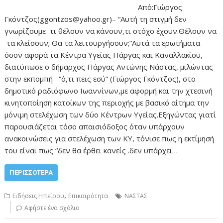
Από:Γιώργος
Γκόντζος(ggontzos@yahoo.gr)– “Αυτή τη στιγμή δεν
γνωρίζουμε τι θέλουν να κάνουν,τι στόχο έχουν.Θέλουν να
τα κλείσουν; Θα τα λειτουργήσουν;”Αυτά τα ερωτήματα
όσον αφορά τα Κέντρα Υγείας Πάργας και Καναλλακίου,
διατύπωσε ο δήμαρχος Πάργας Αντώνης Νάστας, μιλώντας
στην εκπομπή “ό,τι πεις εσύ” (Γιώργος Γκόντζος), στο
δημοτικό ραδιόφωνο Ιωαννίνων,με αφορμή και την χτεσινή
κινητοποίηση κατοίκων της περιοχής με βασικό αίτημα την
μόνιμη στελέχωση των δύο Κέντρων Υγείας.Εξηγώντας γιατί
παρουσιάζεται τόσο απαισιόδοξος όταν υπάρχουν
ανακοινώσεις για στελέχωση των ΚΥ, τόνισε πως η εκτίμησή
του είναι πως “δεν θα έρθει κανείς .δεν υπάρχει…
ΠΕΡΙΣΣΌΤΕΡΑ
,
Ειδήσεις Ηπείρου
Επικαιρότητα
ΝΑΣΤΑΣ
Αφήστε ένα σχόλιο