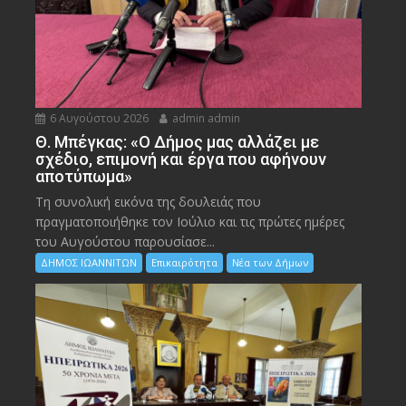
6 Αυγούστου 2026
admin admin
Θ. Μπέγκας: «Ο Δήμος μας αλλάζει με
σχέδιο, επιμονή και έργα που αφήνουν
αποτύπωμα»
Τη συνολική εικόνα της δουλειάς που
πραγματοποιήθηκε τον Ιούλιο και τις πρώτες ημέρες
του Αυγούστου παρουσίασε...
ΔΗΜΟΣ ΙΩΑΝΝΙΤΩΝ
Επικαιρότητα
Νέα των Δήμων