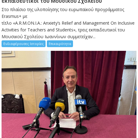
εκπαιδευτικοί του Μουσικού Σχολείου
Στο πλαίσιο της υλοποίησης του ευρωπαϊκού προγράμματος
Erasmus+ με
τίτλο «A.R.M.ON.I.A.: Anxiety’s Relief and Management On Inclusive
Activities for Teachers and Students», τρεις εκπαιδευτικοί του
Μουσικού Σχολείου Ιωαννίνων συμμετείχαν...
Ενδιαφέρουσες Ιστορίες
Επικαιρότητα