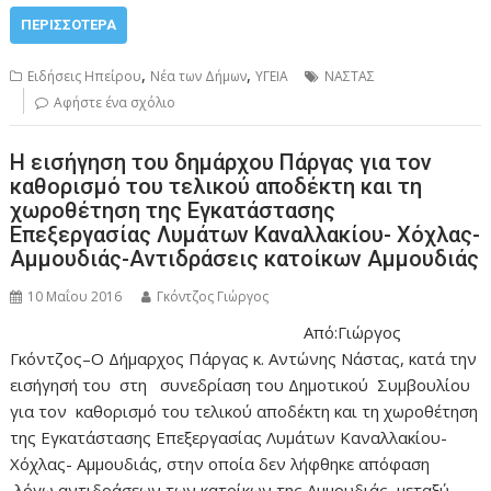
ΠΕΡΙΣΣΌΤΕΡΑ
,
,
Ειδήσεις Ηπείρου
Νέα των Δήμων
ΥΓΕΙΑ
ΝΑΣΤΑΣ
Αφήστε ένα σχόλιο
Η εισήγηση του δημάρχου Πάργας για τον
καθορισμό του τελικού αποδέκτη και τη
χωροθέτηση της Εγκατάστασης
Επεξεργασίας Λυμάτων Καναλλακίου- Χόχλας-
Αμμουδιάς-Αντιδράσεις κατοίκων Αμμουδιάς
10 Μαΐου 2016
Γκόντζος Γιώργος
Από:Γιώργος
Γκόντζος–Ο Δήμαρχος Πάργας κ. Αντώνης Νάστας, κατά την
εισήγησή του στη συνεδρίαση του Δημοτικού Συμβουλίου
για τον καθορισμό του τελικού αποδέκτη και τη χωροθέτηση
της Εγκατάστασης Επεξεργασίας Λυμάτων Καναλλακίου-
Χόχλας- Αμμουδιάς, στην οποία δεν λήφθηκε απόφαση
λόγω αντιδράσεων των κατοίκων της Αμμουδιάς, μεταξύ