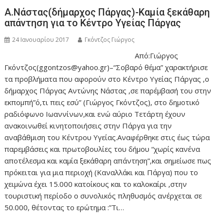
Α.Νάστας(δήμαρχος Πάργας)-Καμία ξεκάθαρη
απάντηση για το Κέντρο Υγείας Πάργας
24 Ιανουαρίου 2017
Γκόντζος Γιώργος
Από:Γιώργος
Γκόντζος(ggontzos@yahoo.gr)–“Σοβαρό θέμα” χαρακτήρισε
τα προβλήματα που αφορούν στο Κέντρο Υγείας Πάργας ,ο
δήμαρχος Πάργας Αντώνης Νάστας ,σε παρέμβασή του στην
εκπομπή”ό,τι πεις εσύ” (Γιώργος Γκόντζος), στο δημοτικό
ραδιόφωνο Ιωαννίνων,και ενώ αύριο Τετάρτη έχουν
ανακοινωθεί κινητοποιήσεις στην Πάργα για την
αναβάθμιση του Κέντρου Υγείας.Αναφέρθηκε στις έως τώρα
παρεμβάσεις και πρωτοβουλίες του δήμου “χωρίς κανένα
αποτέλεσμα και καμία ξεκάθαρη απάντηση”,και σημείωσε πως
πρόκειται για μια περιοχή (Καναλλάκι και Πάργα) που το
χειμώνα έχει 15.000 κατοίκους και το καλοκαίρι ,στην
τουριστική περίοδο ο συνολικός πληθυσμός ανέρχεται σε
50.000, θέτοντας το ερώτημα :”Τι…