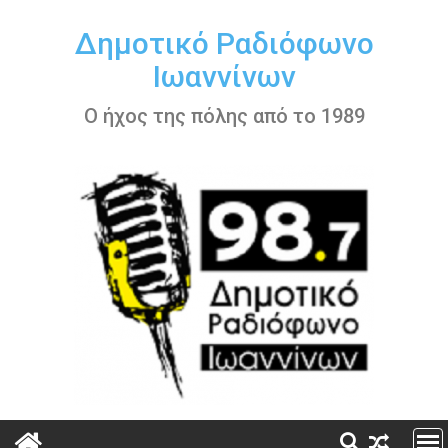
Περάστε
στο
Δημοτικό Ραδιόφωνο
περιεχόμενο
Ιωαννίνων
Ο ήχος της πόλης από το 1989