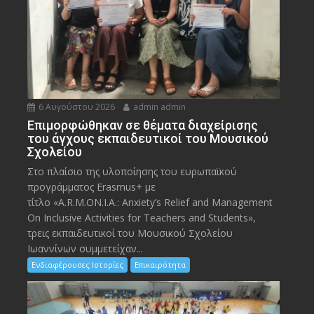
6 Αυγούστου 2026
admin admin
Eπιμορφώθηκαν σε θέματα διαχείρισης
του άγχους εκπαιδευτικοί του Μουσικού
Σχολείου
Στο πλαίσιο της υλοποίησης του ευρωπαϊκού
προγράμματος Erasmus+ με
τίτλο «A.R.M.ON.I.A.: Anxiety’s Relief and Management
On Inclusive Activities for Teachers and Students»,
τρεις εκπαιδευτικοί του Μουσικού Σχολείου
Ιωαννίνων συμμετείχαν...
Ενδιαφέρουσες Ιστορίες
Επικαιρότητα