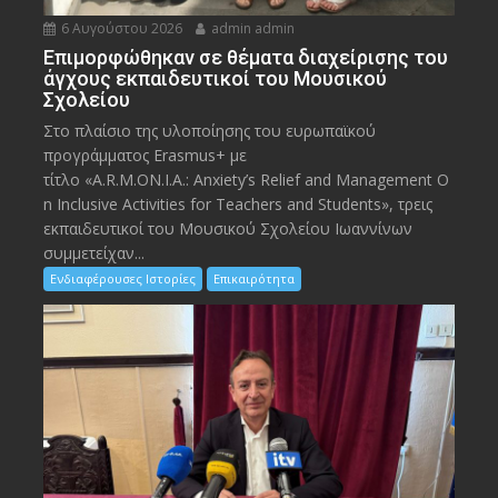
6 Αυγούστου 2026
admin admin
Eπιμορφώθηκαν σε θέματα διαχείρισης του
άγχους εκπαιδευτικοί του Μουσικού
Σχολείου
Στο πλαίσιο της υλοποίησης του ευρωπαϊκού
προγράμματος Erasmus+ με
τίτλο «A.R.M.ON.I.A.: Anxiety’s Relief and Management O
n Inclusive Activities for Teachers and Students», τρεις
εκπαιδευτικοί του Μουσικού Σχολείου Ιωαννίνων
συμμετείχαν...
Ενδιαφέρουσες Ιστορίες
Επικαιρότητα