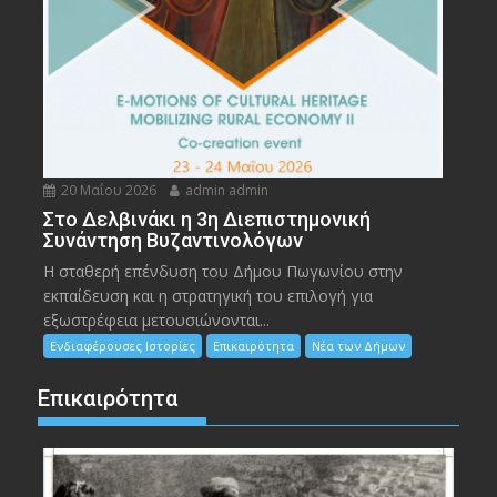
20 Μαΐου 2026
admin admin
Στο Δελβινάκι η 3η Διεπιστημονική
Συνάντηση Βυζαντινολόγων
Η σταθερή επένδυση του Δήμου Πωγωνίου στην
εκπαίδευση και η στρατηγική του επιλογή για
εξωστρέφεια μετουσιώνονται...
Ενδιαφέρουσες Ιστορίες
Επικαιρότητα
Νέα των Δήμων
Επικαιρότητα