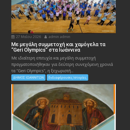
27 Μαΐου 2026
admin admin
Με μεγάλη συμμετοχή και χαμόγελα τα
“Geri Olympics” στα Ιωάννινα
Με ιδιαίτερη επιτυχία και μεγάλη συμμετοχή
πραγματοποιήθηκαν για δεύτερη συνεχόμενη χρονιά
τα “Geri Olympics”, η ξεχωριστή...
ΔΗΜΟΣ ΙΩΑΝΝΙΤΩΝ
Ενδιαφέρουσες Ιστορίες