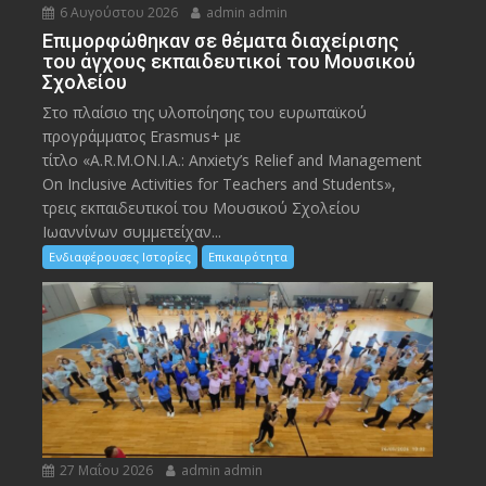
6 Αυγούστου 2026
admin admin
Eπιμορφώθηκαν σε θέματα διαχείρισης
του άγχους εκπαιδευτικοί του Μουσικού
Σχολείου
Στο πλαίσιο της υλοποίησης του ευρωπαϊκού
προγράμματος Erasmus+ με
τίτλο «A.R.M.ON.I.A.: Anxiety’s Relief and Management
On Inclusive Activities for Teachers and Students»,
τρεις εκπαιδευτικοί του Μουσικού Σχολείου
Ιωαννίνων συμμετείχαν...
Ενδιαφέρουσες Ιστορίες
Επικαιρότητα
27 Μαΐου 2026
admin admin