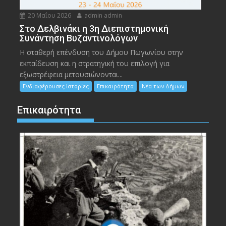
20 Μαΐου 2026
admin admin
Στο Δελβινάκι η 3η Διεπιστημονική
Συνάντηση Βυζαντινολόγων
Η σταθερή επένδυση του Δήμου Πωγωνίου στην
εκπαίδευση και η στρατηγική του επιλογή για
εξωστρέφεια μετουσιώνονται...
Ενδιαφέρουσες Ιστορίες
Επικαιρότητα
Νέα των Δήμων
Επικαιρότητα