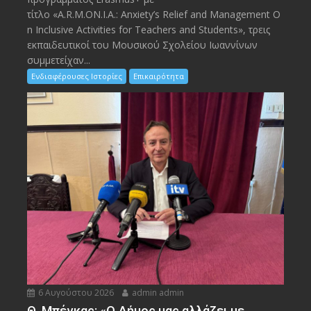
τίτλο «A.R.M.ON.I.A.: Anxiety’s Relief and Management O
n Inclusive Activities for Teachers and Students», τρεις
εκπαιδευτικοί του Μουσικού Σχολείου Ιωαννίνων
συμμετείχαν...
Ενδιαφέρουσες Ιστορίες
Επικαιρότητα
6 Αυγούστου 2026
admin admin
Θ. Μπέγκας: «Ο Δήμος μας αλλάζει με