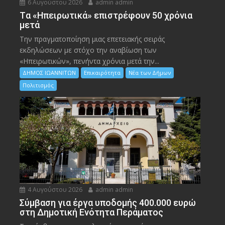
6 Αυγούστου 2026
admin admin
Tα «Ηπειρωτικά» επιστρέφουν 50 χρόνια
μετά
Την πραγματοποίηση μιας επετειακής σειράς
εκδηλώσεων με στόχο την αναβίωση των
«Ηπειρωτικών», πενήντα χρόνια μετά την...
ΔΗΜΟΣ ΙΩΑΝΝΙΤΩΝ
Επικαιρότητα
Νέα των Δήμων
Πολιτισμός
4 Αυγούστου 2026
admin admin
Σύμβαση για έργα υποδομής 400.000 ευρώ
στη Δημοτική Ενότητα Περάματος