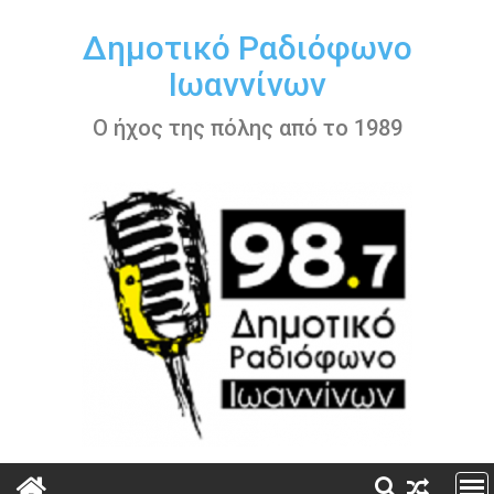
Περάστε
στο
Δημοτικό Ραδιόφωνο
περιεχόμενο
Ιωαννίνων
Ο ήχος της πόλης από το 1989