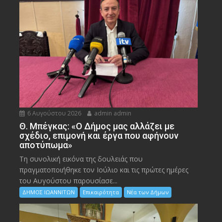
6 Αυγούστου 2026
admin admin
Θ. Μπέγκας: «Ο Δήμος μας αλλάζει με
σχέδιο, επιμονή και έργα που αφήνουν
αποτύπωμα»
Τη συνολική εικόνα της δουλειάς που
πραγματοποιήθηκε τον Ιούλιο και τις πρώτες ημέρες
του Αυγούστου παρουσίασε...
ΔΗΜΟΣ ΙΩΑΝΝΙΤΩΝ
Επικαιρότητα
Νέα των Δήμων