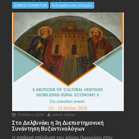
ΔΗΜΟΣ ΙΩΑΝΝΙΤΩΝ
Ενδιαφέρουσες Ιστορίες
20 Μαΐου 2026
admin admin
Στο Δελβινάκι η 3η Διεπιστημονική
Συνάντηση Βυζαντινολόγων
Η σταθερή επένδυση του Δήμου Πωγωνίου στην