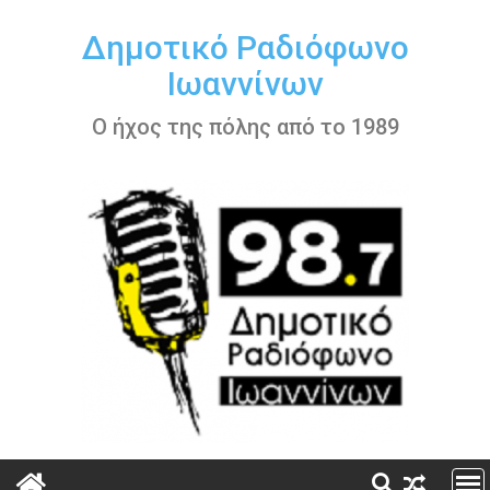
Περάστε
στο
Δημοτικό Ραδιόφωνο
περιεχόμενο
Ιωαννίνων
Ο ήχος της πόλης από το 1989