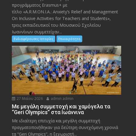
προγράμματος Erasmus+ με
τίτλο «A.R.M.ON.I.A.: Anxiety’s Relief and Management
On Inclusive Activities for Teachers and Students»,
τρεις εκπαιδευτικοί του Μουσικού Σχολείου
Ιωαννίνων συμμετείχαν...
Ενδιαφέρουσες Ιστορίες
Επικαιρότητα
27 Μαΐου 2026
admin admin
Με μεγάλη συμμετοχή και χαμόγελα τα
“Geri Olympics” στα Ιωάννινα
Με ιδιαίτερη επιτυχία και μεγάλη συμμετοχή
πραγματοποιήθηκαν για δεύτερη συνεχόμενη χρονιά
τα “Geri Olympics”, η ξεχωριστή...