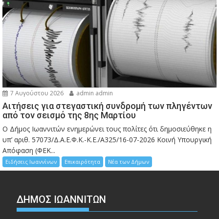
7 Αυγούστου 2026
admin admin
Αιτήσεις για στεγαστική συνδρομή των πληγέντων
από τον σεισμό της 8ης Μαρτίου
Ο Δήμος Ιωαννιτών ενημερώνει τους πολίτες ότι δημοσιεύθηκε η
υπ’ αριθ. 57073/Δ.Α.Ε.Φ.Κ.-Κ.Ε./Α325/16-07-2026 Κοινή Υπουργική
Απόφαση (ΦΕΚ...
Ειδήσεις Ιωαννίνων
Επικαιρότητα
Νέα των Δήμων
ΔΗΜΟΣ ΙΩΑΝΝΙΤΩΝ