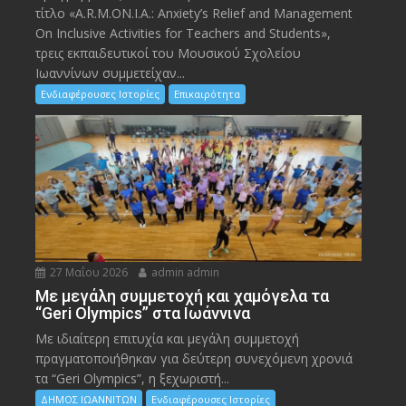
τίτλο «A.R.M.ON.I.A.: Anxiety’s Relief and Management
On Inclusive Activities for Teachers and Students»,
τρεις εκπαιδευτικοί του Μουσικού Σχολείου
Ιωαννίνων συμμετείχαν...
Ενδιαφέρουσες Ιστορίες
Επικαιρότητα
27 Μαΐου 2026
admin admin
Με μεγάλη συμμετοχή και χαμόγελα τα
“Geri Olympics” στα Ιωάννινα
Με ιδιαίτερη επιτυχία και μεγάλη συμμετοχή
πραγματοποιήθηκαν για δεύτερη συνεχόμενη χρονιά
τα “Geri Olympics”, η ξεχωριστή...
ΔΗΜΟΣ ΙΩΑΝΝΙΤΩΝ
Ενδιαφέρουσες Ιστορίες