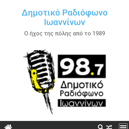
Περάστε
στο
Δημοτικό Ραδιόφωνο
περιεχόμενο
Ιωαννίνων
Ο ήχος της πόλης από το 1989