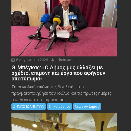
6 Αυγούστου 2026
admin admin
Θ. Μπέγκας: «Ο Δήμος μας αλλάζει με
σχέδιο, επιμονή και έργα που αφήνουν
αποτύπωμα»
Τη συνολική εικόνα της δουλειάς που
πραγματοποιήθηκε τον Ιούλιο και τις πρώτες ημέρες
του Αυγούστου παρουσίασε...
ΔΗΜΟΣ ΙΩΑΝΝΙΤΩΝ
Επικαιρότητα
Νέα των Δήμων