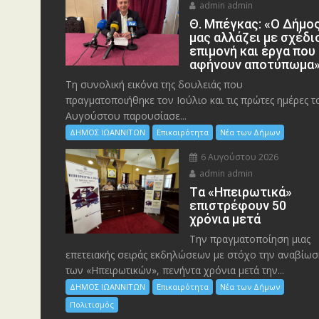
admin admin
Θ. Μπέγκας: «Ο Δήμο
μας αλλάζει με σχέδι
επιμονή και έργα που
αφήνουν αποτύπωμα
Τη συνολική εικόνα της δουλειάς που
πραγματοποιήθηκε τον Ιούλιο και τις πρώτες ημέρες τ
Αυγούστου παρουσίασε...
ΔΗΜΟΣ ΙΩΑΝΝΙΤΩΝ
Επικαιρότητα
Νέα των Δήμων
6 Αυγούστου 2026
admin admin
Tα «Ηπειρωτικά»
επιστρέφουν 50
χρόνια μετά
Την πραγματοποίηση μιας
επετειακής σειράς εκδηλώσεων με στόχο την αναβίωσ
των «Ηπειρωτικών», πενήντα χρόνια μετά την...
ΔΗΜΟΣ ΙΩΑΝΝΙΤΩΝ
Επικαιρότητα
Νέα των Δήμων
Πολιτισμός