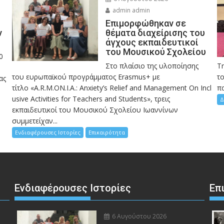
admin admin
Eπιμορφώθηκαν σε
ν
θέματα διαχείρισης του
άγχους εκπαιδευτικοί
του Μουσικού Σχολείου
0
Στο πλαίσιο της υλοποίησης
Τ
του ευρωπαϊκού προγράμματος Erasmus+ με
το
ας
τίτλο «A.R.M.ON.I.A.: Anxiety’s Relief and Management On Incl
πα
usive Activities for Teachers and Students», τρεις
Δ
εκπαιδευτικοί του Μουσικού Σχολείου Ιωαννίνων
συμμετείχαν...
Ενδιαφέρουσες Ιστορίες
Επικαιρότητα
Ενδιαφέρουσες Ιστορίες
Επ
6 Αυγούστου 2026