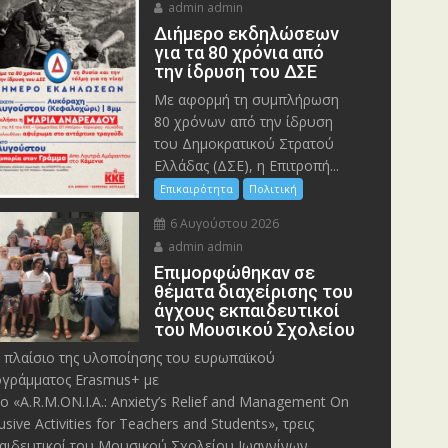
admin admin
Διήμερο εκδηλώσεων
για τα 80 χρόνια από
την ίδρυση του ΔΣΕ
Με αφορμή τη συμπλήρωση
80 χρόνων από την ίδρυση
του Δημοκρατικού Στρατού
Ελλάδας (ΔΣΕ), η Επιτροπή...
Επικαιρότητα
Πολιτική
6 Αυγούστου 2026
admin admin
Eπιμορφώθηκαν σε
θέματα διαχείρισης του
άγχους εκπαιδευτικοί
του Μουσικού Σχολείου
 πλαίσιο της υλοποίησης του ευρωπαϊκού
γράμματος Erasmus+ με
λο «A.R.M.ON.I.A.: Anxiety’s Relief and Management On
lusive Activities for Teachers and Students», τρεις
αιδευτικοί του Μουσικού Σχολείου Ιωαννίνων