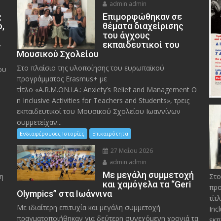
admin admin
ς
Eπιμορφώθηκαν σε
ο,
θέματα διαχείρισης
του άγχους
»
εκπαιδευτικοί του
Μουσικού Σχολείου
Στο πλαίσιο της υλοποίησης του ευρωπαϊκού
ου
προγράμματος Erasmus+ με
τίτλο «A.R.M.ON.I.A.: Anxiety’s Relief and Management O
n Inclusive Activities for Teachers and Students», τρεις
εκπαιδευτικοί του Μουσικού Σχολείου Ιωαννίνων
συμμετείχαν...
Ενδιαφέρουσες Ιστορίες
Επικαιρότητα
27 Μαΐου 2026
admin admin
Με μεγάλη συμμετοχή
η
Στο
και χαμόγελα τα “Geri
προ
Olympics” στα Ιωάννινα
τίτ
Με ιδιαίτερη επιτυχία και μεγάλη συμμετοχή
Inc
πραγματοποιήθηκαν για δεύτερη συνεχόμενη χρονιά τα
εκπ