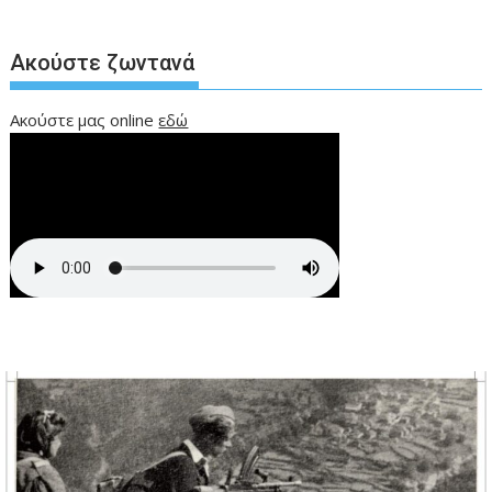
Ακούστε ζωντανά
Ακούστε μας online
εδώ