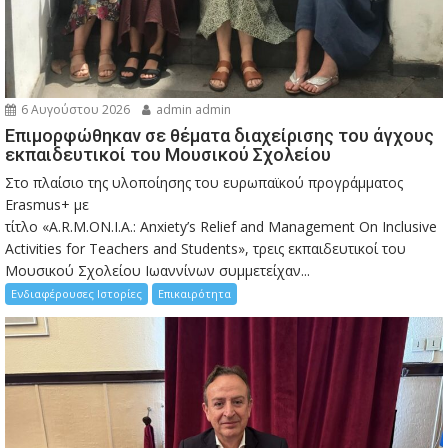
6 Αυγούστου 2026
admin admin
Eπιμορφώθηκαν σε θέματα διαχείρισης του άγχους
εκπαιδευτικοί του Μουσικού Σχολείου
Στο πλαίσιο της υλοποίησης του ευρωπαϊκού προγράμματος
Erasmus+ με
τίτλο «A.R.M.ON.I.A.: Anxiety’s Relief and Management On Inclusive
Activities for Teachers and Students», τρεις εκπαιδευτικοί του
Μουσικού Σχολείου Ιωαννίνων συμμετείχαν...
Ενδιαφέρουσες Ιστορίες
Επικαιρότητα