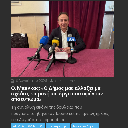
6 Αυγούστου 2026
admin admin
Θ. Μπέγκας: «Ο Δήμος μας αλλάζει με
σχέδιο, επιμονή και έργα που αφήνουν
αποτύπωμα»
Τη συνολική εικόνα της δουλειάς που
πραγματοποιήθηκε τον Ιούλιο και τις πρώτες ημέρες
του Αυγούστου παρουσίασε...
ΔΗΜΟΣ ΙΩΑΝΝΙΤΩΝ
Επικαιρότητα
Νέα των Δήμων