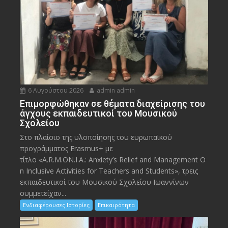
6 Αυγούστου 2026
admin admin
Eπιμορφώθηκαν σε θέματα διαχείρισης του
άγχους εκπαιδευτικοί του Μουσικού
Σχολείου
Στο πλαίσιο της υλοποίησης του ευρωπαϊκού
προγράμματος Erasmus+ με
τίτλο «A.R.M.ON.I.A.: Anxiety’s Relief and Management O
n Inclusive Activities for Teachers and Students», τρεις
εκπαιδευτικοί του Μουσικού Σχολείου Ιωαννίνων
συμμετείχαν...
Ενδιαφέρουσες Ιστορίες
Επικαιρότητα