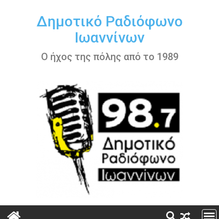
Περάστε
στο
Δημοτικό Ραδιόφωνο
περιεχόμενο
Ιωαννίνων
Ο ήχος της πόλης από το 1989