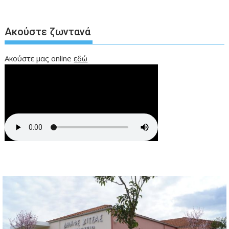
Ακούστε ζωντανά
Ακούστε μας online
εδώ