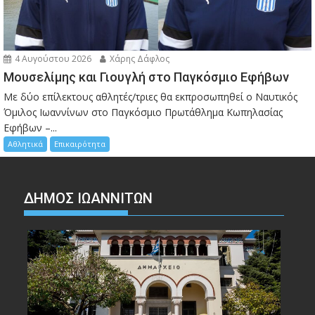
4 Αυγούστου 2026
Χάρης Δάφλος
Μουσελίμης και Γιουγλή στο Παγκόσμιο Εφήβων
Mε δύο επίλεκτους αθλητές/τριες θα εκπροσωπηθεί ο Ναυτικός
Όμιλος Ιωαννίνων στο Παγκόσμιο Πρωτάθλημα Κωπηλασίας
Εφήβων –...
Αθλητικά
Επικαιρότητα
ΔΗΜΟΣ ΙΩΑΝΝΙΤΩΝ