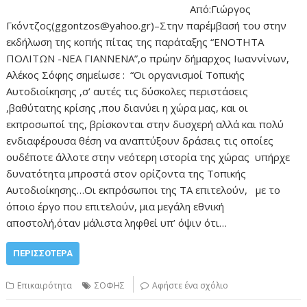
Από:Γιώργος
Γκόντζος(ggontzos@yahoo.gr)–Στην παρέμβασή του στην
εκδήλωση της κοπής πίτας της παράταξης “ΕΝΟΤΗΤΑ
ΠΟΛΙΤΩΝ -ΝΕΑ ΓΙΑΝΝΕΝΑ”,ο πρώην δήμαρχος Ιωαννίνων,
Αλέκος Σόφης σημείωσε : “Οι οργανισμοί Τοπικής
Αυτοδιοίκησης ,σ’ αυτές τις δύσκολες περιστάσεις
,βαθύτατης κρίσης ,που διανύει η χώρα μας, και οι
εκπροσωποί της, βρίσκονται στην δυσχερή αλλά και πολύ
ενδιαφέρουσα θέση να αναπτύξουν δράσεις τις οποίες
ουδέποτε άλλοτε στην νεότερη ιστορία της χώρας υπήρχε
δυνατότητα μπροστά στον ορίζοντα της Τοπικής
Αυτοδιοίκησης…Οι εκπρόσωποι της ΤΑ επιτελούν, με το
όποιο έργο που επιτελούν, μια μεγάλη εθνική
αποστολή,όταν μάλιστα ληφθεί υπ’ όψιν ότι…
ΠΕΡΙΣΣΌΤΕΡΑ
Επικαιρότητα
ΣΟΦΗΣ
Αφήστε ένα σχόλιο