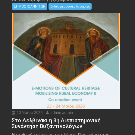
ΔΗΜΟΣ ΙΩΑΝΝΙΤΩΝ
Ενδιαφέρουσες Ιστορίες
20 Μαΐου 2026
admin admin
Στο Δελβινάκι η 3η Διεπιστημονική
Συνάντηση Βυζαντινολόγων
Η σταθερή επένδυση του Δήμου Πωγωνίου στην