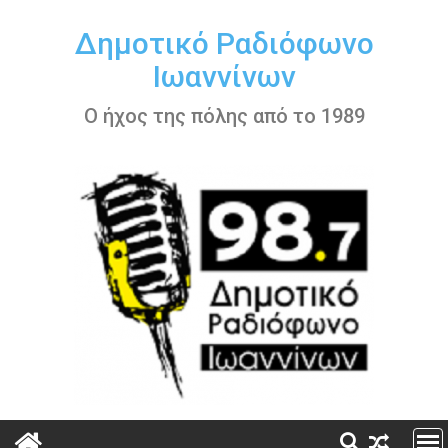
Περάστε
στο
Δημοτικό Ραδιόφωνο
περιεχόμενο
Ιωαννίνων
Ο ήχος της πόλης από το 1989