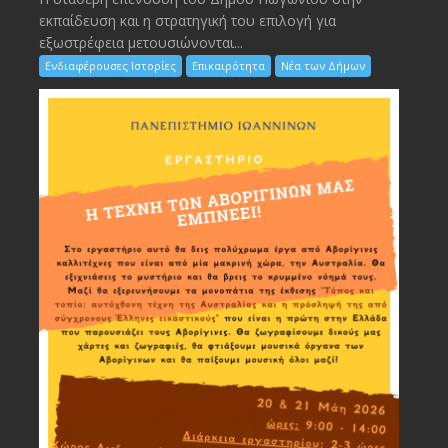
εκπαίδευση και η στρατηγική του επιλογή για
εξωστρέφεια μετουσιώνονται...
Ενδιαφέρουσες Ιστορίες
Επικαιρότητα
Νέα των Δήμων