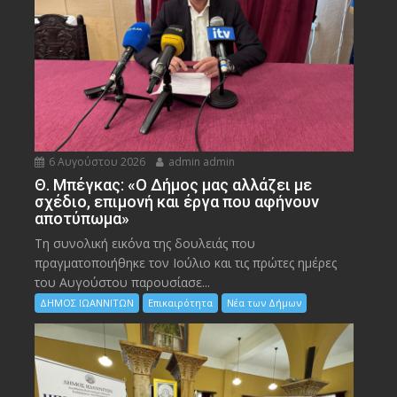
6 Αυγούστου 2026
admin admin
Θ. Μπέγκας: «Ο Δήμος μας αλλάζει με
σχέδιο, επιμονή και έργα που αφήνουν
αποτύπωμα»
Τη συνολική εικόνα της δουλειάς που
πραγματοποιήθηκε τον Ιούλιο και τις πρώτες ημέρες
του Αυγούστου παρουσίασε...
ΔΗΜΟΣ ΙΩΑΝΝΙΤΩΝ
Επικαιρότητα
Νέα των Δήμων