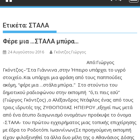
Ετικέτα:
ΣΤΑΛΑ
Φέρε μια …ΣΤΑΛΑ μπύρα…
24 Αυγούστου 2016
Γκόντζος Γιώργος
Από:Γιώργος
Γκόντζος–“Στα Γιάννινα ,στην Ήπειρο υπάρχει το υγρό
στοιχείο..Και υπάρχει μια φράση από τους παππούδες
ακόμη, “φέρε μια …στάλα μπύρα..” Στο στούντιο του
δημοτικού ραδιοφώνου στην εκπομπή “ό,τι πεις εσύ”
(Γιώργος Γκόντζος) ,ο Αλέξανδρος Ντάφλος ένας από τους
τρεις ιδρυτές της ΖΥΘΟΠΟΙΙΑΣ ΗΠΕΙΡΟΥ ,εξηγεί πως μετά
από ένα άτυπο διαγωνισμό ονομάτων προέκυψε το όνομα
-ΣΤΑΛΑ- του πρώτου εγχειρήματος μιας τοπικής επιχείρησης
με έδρα το Ροδοτόπι Ιωαννίνων(Σε προηγούμενη εκπομπή
είχαν φιλοξενηθεί τα άλλα δυο μέλη της ο Αθανάσιος Δόσης