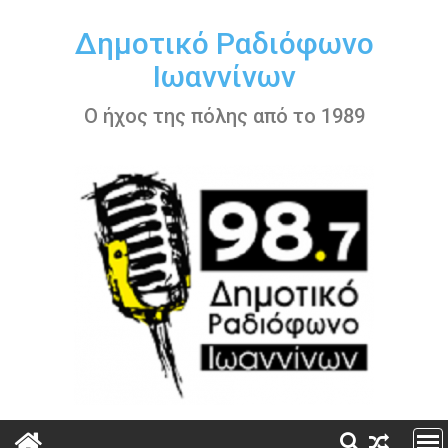
Περάστε
στο
Δημοτικό Ραδιόφωνο
περιεχόμενο
Ιωαννίνων
Ο ήχος της πόλης από το 1989