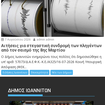
7 Αυγούστου 2026
admin admin
Αιτήσεις για στεγαστική συνδρομή των πληγέντων
από τον σεισμό της 8ης Μαρτίου
Ο Δήμος Ιωαννιτών ενημερώνει τους πολίτες ότι δημοσιεύθηκε η
υπ’ αριθ. 57073/Δ.Α.Ε.Φ.Κ.-Κ.Ε./Α325/16-07-2026 Κοινή Υπουργική
Απόφαση (ΦΕΚ...
Ειδήσεις Ιωαννίνων
Επικαιρότητα
Νέα των Δήμων
ΔΗΜΟΣ ΙΩΑΝΝΙΤΩΝ